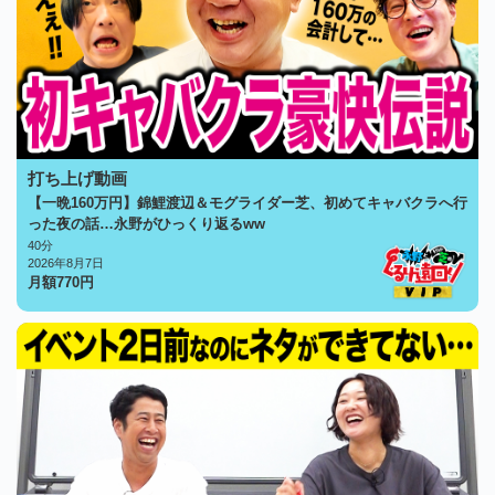
打ち上げ動画
【一晩160万円】錦鯉渡辺＆モグライダー芝、初めてキャバクラへ行
った夜の話…永野がひっくり返るww
40分
2026年8月7日
月額
770
円