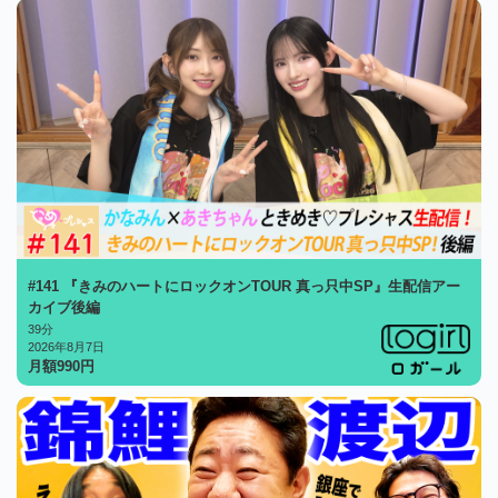
#141 『きみのハートにロックオンTOUR 真っ只中SP』生配信アー
カイブ後編
39分
2026年8月7日
月額
990
円