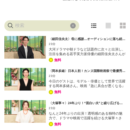
文哉さんが初登場。2019年「仮面ラ
イダーゼロワン」で令和初の仮面ラ
イダーに抜擢されて俳優デビュー
し、子どもたちから大人気に！特別
に変身ポーズを披露してもらう一幕
も！朝ドラ出演の反響や、撮影での
〈細田佳央太〉母に感謝…オーディションに落ち続けた日々
苦労についても伺う。 埼玉県出身で
23分
3人兄弟の末っ子として育ち、兄たち
大河ドラマや朝ドラなど話題作に次々と出演し、
の影響で幼少期からバレーボールに
注目を集める若手実力派俳優の細田佳央太さんが
励んでいた。母の手伝いをきっかけ
初登場。昨年の朝ドラ「あんぱん」や大河ドラマ
無料
に料理への興味を持ち、高校からは
「どうする家康」への出演で話題を呼んだ細田さ
んだが、実は4歳で自ら「テレビの中に入りた
調理科に進み料理人の夢を持ったこ
〈岡本多緒〉日本人初！カンヌ国際映画祭で最優秀女優賞を受賞
い」と言い芸能界入りしたという。しかし、子役
ともあった。今は家族に料理を振る
23分
時代はオーディションに落ち続ける日々。心が麻
舞うこともあるそうで…女手一つで
今日のゲストは、モデル・俳優として世界で活躍
痺し「悔しい」と思うことすらなくなっていた時
育ててくれた母への感謝の想いを明
する岡本多緒さん。映画『急に具合が悪くなる』
期もあったが、高校1年の時に1000人規模のオー
で、日本人初となるカンヌ国際映画祭の最優秀女
ディションを勝ち抜き、映画の主演に抜擢された
かした。 出演者：黒柳徹子 高橋文
無料
優賞を受賞する快挙を成し遂げた。パリ、ニュー
ことで人生が大きく変わったと語る。そんな細田
哉 【毎週月～金曜 ひる13時から放
ヨーク、ミラノ、ロンドンの世界4大コレクショ
さんを側で温かく見守り続けてきたのがお母様。
送】
〈大塚寧々〉24年ぶり！“面白い夫”と繰り広げる「夫婦バトル」
ンで活躍するトップモデルだが、幼少期は高身長
番組では、しつけに厳しかった母とのエピソード
23分
がコンプレックスで自分に自信が持てなかったそ
や、中学2年生までサンタクロースを信じていた
なんと24年ぶりの出演！透明感のある独特の魅
うだ。そんな岡本さんがモデルの世界に飛び込ん
という意外な素顔も明かされる。 出演者：黒柳
力で、ドラマや映画で活躍を続ける大塚寧々さ
だ思いや、成功への足掛かりとなった20歳での
徹子 細田佳央太 【毎週月～金曜 ひる13時から
ん。実は大塚さんは黒柳と小中高が同じ学校で、
単身渡仏の決断を振り返る。さらに、俳優へ挑戦
放送】
無料
自慢の後輩！現在58歳になる大塚さんの初出演
することになった「憧れのスター」にまつわる意