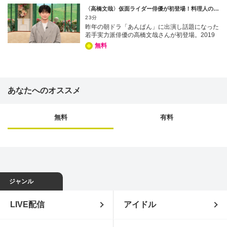
は28年前、人生で最大に“太っていた”という理由
外な動機や、夫への感謝、そして現在妊娠中でま
〈高橋文哉〉仮面ライダー俳優が初登場！料理人の夢も…
が…!?2002年に結婚した夫は、俳優の田辺誠一
もなく母になる思いを明かす。お楽しみに！ 出
23分
さん。田辺さんはとても面白い夫、独創的な犬の
演者：黒柳徹子 岡本多緒 【毎週月～金曜 ひる1
昨年の朝ドラ「あんぱん」に出演し話題になった
絵で「画伯」と呼ばれたり、家のあちこちにシー
3時から放送】
若手実力派俳優の高橋文哉さんが初登場。2019
ルを貼る癖があったり…今年4月に「徹子の部
年「仮面ライダーゼロワン」で令和初の仮面ライ
屋」に出演した田辺さん、奥様への不満（？）を
無料
ダーに抜擢されて俳優デビューし、子どもたちか
語っていたが、それは…家庭内で繰り広げられる
ら大人気に！特別に変身ポーズを披露してもらう
「夫婦バトル」には思わず爆笑！大塚さんの自慢
一幕も！朝ドラ出演の反響や、撮影での苦労につ
は88歳の母。最近、始めたのが“キックボクシン
いても伺う。 埼玉県出身で3人兄弟の末っ子とし
グ”で…見事なお母様のアッパーカットの映像に
て育ち、兄たちの影響で幼少期からバレーボール
黒柳も驚愕!?今日は、自然体な生き方が魅力の大
あなたへのオススメ
に励んでいた。母の手伝いをきっかけに料理への
塚寧々さんの素敵なトークをお楽しみに！ 出演
興味を持ち、高校からは調理科に進み料理人の夢
者：黒柳徹子 大塚寧々 【毎週月～金曜 ひる13
を持ったこともあった。今は家族に料理を振る舞
時から放送】
うこともあるそうで…女手一つで育ててくれた母
無料
有料
への感謝の想いを明かした。 出演者：黒柳徹
子 高橋文哉 【毎週月～金曜 ひる13時から放
送】
ジャンル
LIVE配信
アイドル