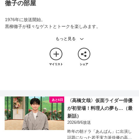
徹子の部屋
1976年に放送開始。
黒柳徹子が様々なゲストとトークを楽しみます。
マイリスト
シェア
〈高橋文哉〉仮面ライダー俳優
あと6日
が初登場！料理人の夢も…
（最
新話）
2026/8/6放送
昨年の朝ドラ「あんぱん」に出演し
話題になった若手実力派俳優の高橋