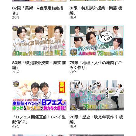
82限「美術・4色限定お絵描
81限「特別課外授業・陶芸 後
き」
編」
20分
18分
80限「特別課外授業・陶芸 前
79限「地理・人生の地図すご
編」
ろく作り」
20分
21分
「Bフェス開催直前！Bハイ生
78限「歴史・映え年表作り 後
配信SP」
編」
49分
18分