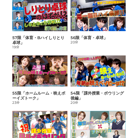
57限「体育・Bハイしりとり
56限「体育・卓球」
卓球」
20分
19分
55限「ホームルーム・映えボ
54限「課外授業・ボウリング
ーイズトーク」
後編」
23分
20分