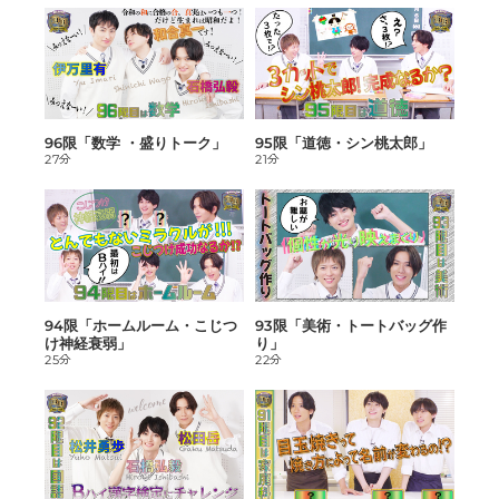
96限「数学 ・盛りトーク」
95限「道徳・シン桃太郎」
27分
21分
94限「ホームルーム・こじつ
93限「美術・トートバッグ作
け神経衰弱」
り」
25分
22分