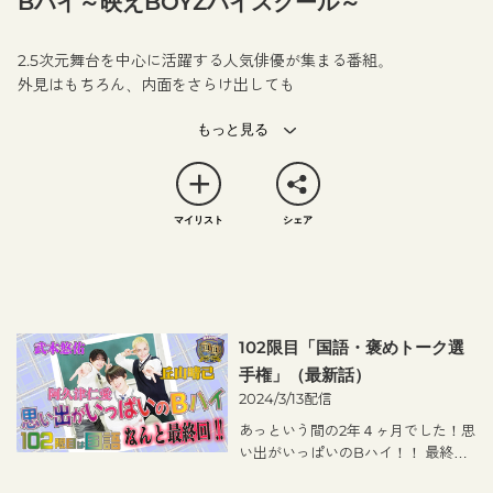
Bハイ～映えBOYZハイスクール～
2.5次元舞台を中心に活躍する人気俳優が集まる番組。
外見はもちろん、内面をさらけ出しても
素敵な“映えBOY”を目指しさまざまな授業に挑みます！
人気俳優たちの素顔があらわになっていく学園バラエティです！
マイリスト
シェア
102限目「国語・褒めトーク選
手権」
（最新話）
2024/3/13配信
あっという間の2年４ヶ月でした！思
い出がいっぱいのBハイ！！ 最終回
は、丘山晴己、阿久津仁愛、武本悠