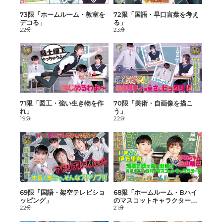
73限「ホームルーム・教室を
72限「国語・早口言葉を考え
デコる」
る」
22分
23分
71限「図工・強い生き物を作
70限「美術・自画像を描こ
れ」
う」
19分
22分
69限「国語・架空テレビショ
68限「ホームルーム・Bハイ
ッピング」
のマスコットキャラクターを
22分
作ろう」
21分