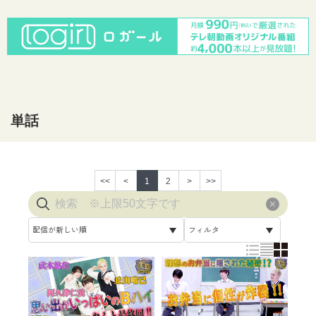
佑の3人で締めくくります！ そし
て、また彼らに会える番組が放送さ
れます。 3月16日土曜日 午後5：0
0〜なんと２時間のスペシャル番
組！ 東京で雪が積もった次の日が撮
影で波乱の予感！？ ここでしか見る
事が出来ない彼らの素顔を乞うご期
待！！ CSテレ朝チャンネル１ 「阿
久津仁愛 石橋弘毅 丘山晴己 武本悠
単話
佑 福井巴也 ぼくらの休日」 【出
演】 丘山晴己 阿久津仁愛 武本悠佑
<<
<
1
2
>
>>
配信が新しい順
フィルタ
放送が古い順
すべて
放送が新しい順
視聴済み
配信が古い順
未視聴