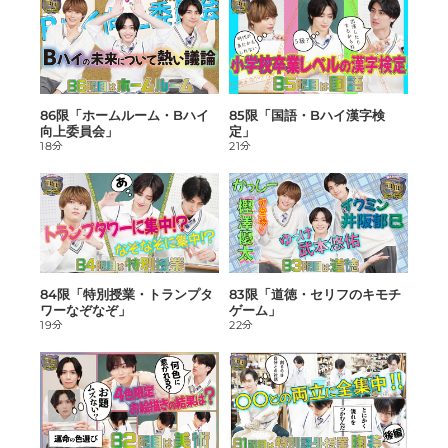
86限「ホームルーム・Bハイ
85限「国語・Bハイ漢字検
向上委員会」
定」
18分
21分
84限「特別授業・トランプタ
83限「道徳・セリフのキモチ
ワーなぞなぞ」
ゲーム」
19分
22分