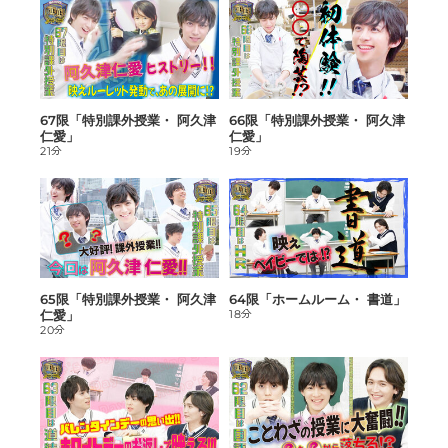
67限「特別課外授業・ 阿久津
66限「特別課外授業・ 阿久津
仁愛」
仁愛」
21分
19分
65限「特別課外授業・ 阿久津
64限「ホームルーム・ 書道」
仁愛」
18分
20分