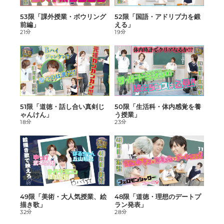
53限「課外授業・ボウリング
52限「国語・アドリブ力を鍛
前編」
える」
21分
19分
51限「道徳・話し合い真剣じ
50限「生活科・体内感覚を養
ゃんけん」
う授業」
18分
23分
49限「美術・大人気授業、絵
48限「道徳・理想のデートプ
描き歌」
ラン発表」
32分
28分