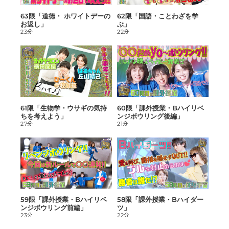
63限「道徳・ ホワイトデーの
62限「国語・ことわざを学
お返し」
ぶ」
23分
22分
61限「生物学・ウサギの気持
60限「課外授業・Bハイリベ
ちを考えよう」
ンジボウリング後編」
27分
21分
59限「課外授業・Bハイリベ
58限「課外授業・Bハイダー
ンジボウリング前編」
ツ」
23分
22分