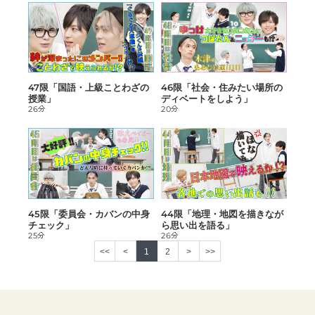
47限「国語・上級ことわざの
46限「社会・住みたい場所の
授業」
ディベートをしよう」
26分
20分
45限「委員会・カバンの中身
44限「地理・地図を描きなが
チェック」
ら思い出を語る」
25分
26分
<<
<
1
2
>
>>