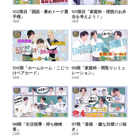
配信が新しい順
102限目「国語・褒めトーク選
101限目「家庭科・理想のお弁
手権」
当を考えよう！」
あいうえお順(昇順)
18分
18分
あいうえお順(降順)
動画が長い順
動画が短い順
100限「ホームルーム・こじつ
99限「家庭科・間取りシミュ
けペアカード」
レーション」
18分
26分
98限「生活指導・持ち物検
97限「道徳 ・嫌な目標ジジ抜
査」
き」
23分
25分