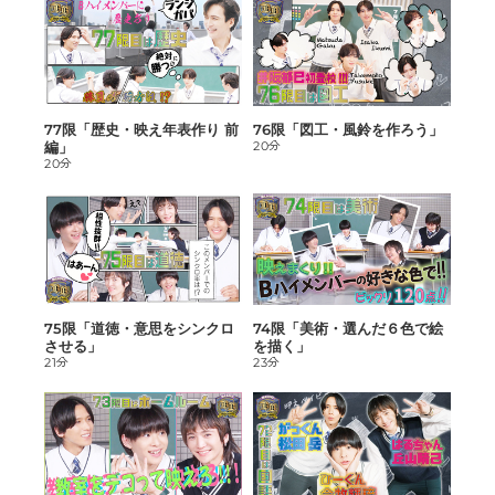
77限「歴史・映え年表作り 前
76限「図工・風鈴を作ろう」
編」
20分
20分
75限「道徳・意思をシンクロ
74限「美術・選んだ６色で絵
させる」
を描く」
21分
23分