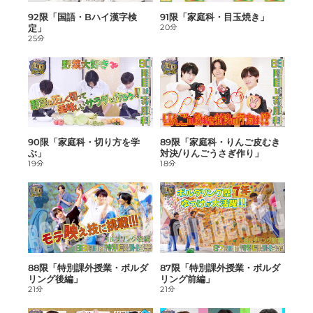
92限「国語・Bハイ漢字検
91限「家庭科・目玉焼き」
定」
20分
25分
90限「家庭科・切り方を学
89限「家庭科・りんご皮むき
ぶ」
対決/りんごうさぎ作り」
19分
18分
88限「特別課外授業・ボルダ
87限「特別課外授業・ボルダ
リング後編」
リング前編」
21分
21分