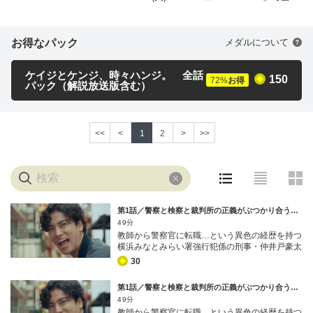
配信中！ 一軒家に押し入って老夫婦
スタッフ
を拘束し、金庫から500万円を奪う強
脚本：福田靖
盗事件が発生。仲井戸豪太（桐谷健
お得なパック
メダルについて
太）ら横浜みなとみらい署強行犯係
ゼネラルプロデューサー：服部宣之（テレビ朝日）
の面々はさまざまな物証をもとに、
チーフプロデューサー：黒田徹也（テレビ朝日）
ケイジとケンジ、時々ハンジ。 全話
150
72
%
お得
犯行に及んだ3人組の男を次々と割り
プロデューサー：齋藤梨枝（テレビ朝日） 菊池誠（アズバーズ）
パック（解説放送版含む）
出し、スピード逮捕する。ところ
松野千鶴子（アズバーズ）
が…。 取り調べの結果、とんでもな
演出：本橋圭太（アズバーズ）樹下直美（アズバーズ）
い事実が判明する！ 3人は闇バイト
制作協力：アズバーズ
<<
<
1
2
>
>>
の募集サイトで集められた、互いに
制作著作：テレビ朝日
面識のないメンバーだったのだ。し
かも、その指示役は「キング」と名
乗る人物――この1年の間に少なくと
も15件の強盗事件に関わり、警察が
マークし続けるも、未だ正体不明の
第1話／警察と検察と裁判所の正義がぶつかり合う！ [字幕]
凶悪犯だった！ 起訴までにキング
49分
の正体を突き止めようと、送検され
教師から警察官に転職…という異色の経歴を持つ
横浜みなとみらい署強行犯係の刑事・仲井戸豪太
た3人を必死に取り調べる検事たち。
（桐谷健太）は、高校生をワルの道へと誘う悪人
30
だが、ひとつも手がかりを得られな
たちを根絶したいという信念のもと、情熱をたぎ
いまま、最大20日間の勾留期間が終
らせ職務にまい進する日々。そんなある日、夜間
第1話／警察と検察と裁判所の正義がぶつかり合う！ [解説放送] [字幕]
了してしまう。
パトロール中の交番巡査・田口健介（湯江タケユ
49分
キ）が不可解な事件現場に遭遇する。若い男がタ
教師から警察官に転職…という異色の経歴を持つ