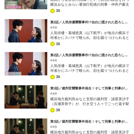
クシーと接触しそうになりながら逃げ去った場所
横浜みなとみらい署強行犯係の刑事・仲井戸豪太
で、別の男が後頭部から血を流し、意識不明状態
（桐谷健太）は、高校生をワルの道へと誘う悪人
で倒れているのを発見したのだ！ 豪太、そして
30
たちを根絶したいという信念のもと、情熱をたぎ
アメリカ赴任から帰ってきたばかりの刑事・目黒
らせ職務にまい進する日々。そんなある日、夜間
元気（磯村勇斗）ら強行犯係の面々は現場へ急
第2話／人気俳優襲撃事件!?自白に隠された恐ろしい犯罪を暴け！ [字幕]
パトロール中の交番巡査・田口健介（湯江タケユ
行。現場に落ちていた財布の中の免許証から、倒
44分
キ）が不可解な事件現場に遭遇する。若い男がタ
れていた男は勝山康平（川島潤哉）だと判明す
人気俳優・葛城悠真（山下航平）が地元の横浜で
クシーと接触しそうになりながら逃げ去った場所
る。そして財布には10万円近くの現金が残され
何者かにスパナで殴られ、顔を蹴りつけられると
で、別の男が後頭部から血を流し、意識不明状態
ており、強盗目的ではなさそうだ。だとしたら、
いう傷害事件が発生した。このニュースに世間は
で倒れているのを発見したのだ！ 豪太、そして
一体どういう事情で、何が起こったというのか？
30
大騒ぎ。横浜みなとみらい署の署長・牛島正義
アメリカ赴任から帰ってきたばかりの刑事・目黒
謎は深まるばかりで…。
（伊藤淳史）も、仲井戸豪太（桐谷健太）ら強行
元気（磯村勇斗）ら強行犯係の面々は現場へ急
第2話／人気俳優襲撃事件!?自白に隠された恐ろしい犯罪を暴け！ [解説放送] [字幕]
犯係の面々に必ず犯人を検挙するよう発破を掛け
行。現場に落ちていた財布の中の免許証から、倒
44分
る。とはいえ、事件現場の防犯カメラに映ってい
れていた男は勝山康平（川島潤哉）だと判明す
人気俳優・葛城悠真（山下航平）が地元の横浜で
た犯人はパーカーのフードを被っている上に、サ
る。そして財布には10万円近くの現金が残され
何者かにスパナで殴られ、顔を蹴りつけられると
ングラスとマスクを着用しており、顔は判別でき
ており、強盗目的ではなさそうだ。だとしたら、
いう傷害事件が発生した。このニュースに世間は
ない状態…。豪太と目黒元気（磯村勇斗）が入院
一体どういう事情で、何が起こったというのか？
30
大騒ぎ。横浜みなとみらい署の署長・牛島正義
中の葛城に事件当時の話を聞くと、葛城自身も犯
謎は深まるばかりで…。
（伊藤淳史）も、仲井戸豪太（桐谷健太）ら強行
人の顔は見ていないという。 ところが、捜査は
第3話／裁判官襲撃事件発生！そして刑事と判事が急接近…!? [字幕]
犯係の面々に必ず犯人を検挙するよう発破を掛け
早々に急展開を迎える。なんと、すぐに犯人と同
44分
る。とはいえ、事件現場の防犯カメラに映ってい
じ柄のパーカーを着た人物が見つかったのだ！
横浜地方裁判所みなと支部の裁判官・諸星美沙子
た犯人はパーカーのフードを被っている上に、サ
その人物は、超人気俳優・屋敷マモル（楽駆）と
（吉瀬美智子）が、行き交う人々でごった返す駅
ングラスとマスクを着用しており、顔は判別でき
同じ事務所に所属する落ち目の俳優・田中克也
近くの街路で、腕を切りつけられた！ 裁判官襲
ない状態…。豪太と目黒元気（磯村勇斗）が入院
（橋本淳）。事務所の社長・木崎陽子（千葉雅
30
撃という由々しき事態を受け、横浜みなとみらい
中の葛城に事件当時の話を聞くと、葛城自身も犯
子）の話によると、田中は葛城主演のドラマに端
署は検察に対し、初動捜査から加わるよう要請。
人の顔は見ていないという。 ところが、捜査は
役で出演するため、3週間前に撮影に参加。葛城
第3話／裁判官襲撃事件発生！そして刑事と判事が急接近…!? [解説放送] [字幕]
横浜地方検察庁みなと支部の検事・二階堂俊介
早々に急展開を迎える。なんと、すぐに犯人と同
と同じシーンの出番はなかったというが…。
44分
（北村有起哉）が指揮を執り、仲井戸豪太（桐谷
じ柄のパーカーを着た人物が見つかったのだ！
横浜地方裁判所みなと支部の裁判官・諸星美沙子
健太）ら強行犯係の刑事たちと共に捜査に乗り出
その人物は、超人気俳優・屋敷マモル（楽駆）と