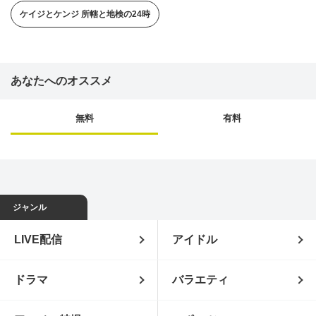
始した強行犯係の原口奈々美（岡崎紗絵）と岸本
凛（長井短）は、なぜか警察官を拒絶するような
ケイジとケンジ 所轄と地検の24時
態度を取る生徒・松原未央（北里琉）のことが引
っかかる。
あなたへのオススメ
無料
有料
ジャンル
LIVE配信
アイドル
ドラマ
バラエティ