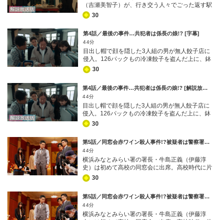
（吉瀬美智子）が、行き交う人々でごった返す駅
す。 ところが…なにせ襲われたのは人混みの
同じ事務所に所属する落ち目の俳優・田中克也
近くの街路で、腕を切りつけられた！ 裁判官襲
中。犯人の割り出しは容易ではない。そもそも通
（橋本淳）。事務所の社長・木崎陽子（千葉雅
30
撃という由々しき事態を受け、横浜みなとみらい
り魔による犯行なのか、最初から美沙子を狙った
子）の話によると、田中は葛城主演のドラマに端
署は検察に対し、初動捜査から加わるよう要請。
犯行なのか――その特定すらままならない状況
役で出演するため、3週間前に撮影に参加。葛城
第4話／最後の事件…共犯者は係長の娘!? [字幕]
横浜地方検察庁みなと支部の検事・二階堂俊介
だ。そんな中、強行犯係は美沙子がかつて担当し
と同じシーンの出番はなかったというが…。
44分
（北村有起哉）が指揮を執り、仲井戸豪太（桐谷
た裁判の公判記録を精査。傷害致死の罪で服役
目出し帽で顔を隠した3人組の男が無人餃子店に
健太）ら強行犯係の刑事たちと共に捜査に乗り出
し、2週間前に出所したばかりの秋葉浩二（松川
侵入。126パックもの冷凍餃子を盗んだ上に、鉢
す。 ところが…なにせ襲われたのは人混みの
尚瑠輝）に疑惑の目を向ける。というのも秋葉
合わせになった女性を突き飛ばして逃走した。捜
中。犯人の割り出しは容易ではない。そもそも通
は、実刑判決を下した美沙子に憤慨し、法廷で暴
30
査を開始した仲井戸豪太（桐谷健太）ら横浜みな
り魔による犯行なのか、最初から美沙子を狙った
言を吐いていた上に、今回の事件発生時もアリバ
とみらい署強行犯係の面々は、盗まれた餃子がフ
犯行なのか――その特定すらままならない状況
イがなかったからだ！ 「必ず吐かせてみせる」
第4話／最後の事件…共犯者は係長の娘!? [解説放送] [字幕]
リマアプリに出品されているのを発見。出品者が
だ。そんな中、強行犯係は美沙子がかつて担当し
と意気込み、秋葉の取り調べを開始する豪太。し
44分
大学生・三鷹蒼（濱田龍臣）であることを突き止
た裁判の公判記録を精査。傷害致死の罪で服役
かし、美沙子は冷静に、秋葉＝犯人と絞り込むに
目出し帽で顔を隠した3人組の男が無人餃子店に
める。 ところが、豪太と目黒元気（磯村勇斗）
し、2週間前に出所したばかりの秋葉浩二（松川
は証拠がなさすぎると判断。実際、捜査は難航を
侵入。126パックもの冷凍餃子を盗んだ上に、鉢
が事情聴取をすると、三鷹は「きっとアカウント
尚瑠輝）に疑惑の目を向ける。というのも秋葉
極めてしまい…。
合わせになった女性を突き飛ばして逃走した。捜
を乗っ取られたんだ」と主張し、窃盗傷害事件へ
は、実刑判決を下した美沙子に憤慨し、法廷で暴
30
査を開始した仲井戸豪太（桐谷健太）ら横浜みな
の関与も、餃子の出品も否認。事件があった時刻
言を吐いていた上に、今回の事件発生時もアリバ
とみらい署強行犯係の面々は、盗まれた餃子がフ
も、以前バイト先で知り合った女子高生とボイス
イがなかったからだ！ 「必ず吐かせてみせる」
第5話／同窓会赤ワイン殺人事件!?被疑者は警察署長！ [字幕]
リマアプリに出品されているのを発見。出品者が
チャットをしながら、ソーシャルゲームをしてい
と意気込み、秋葉の取り調べを開始する豪太。し
44分
大学生・三鷹蒼（濱田龍臣）であることを突き止
たという。しかも、この証言を受け、強行犯係の
かし、美沙子は冷静に、秋葉＝犯人と絞り込むに
横浜みなとみらい署の署長・牛島正義（伊藤淳
める。 ところが、豪太と目黒元気（磯村勇斗）
係長・江戸一（古田新太）の顔色が一変する！
は証拠がなさすぎると判断。実際、捜査は難航を
史）は初めて高校の同窓会に出席。高校時代に片
が事情聴取をすると、三鷹は「きっとアカウント
なんと、女子高生はほかでもない…最近何かと反
極めてしまい…。
想いをしていた同級生・城山由希子（黒川智花）
を乗っ取られたんだ」と主張し、窃盗傷害事件へ
抗的な我が子・陽葵（飯沼愛）だったのだ!!
30
と久々に再会を果たす。相変わらず可憐で清楚な
の関与も、餃子の出品も否認。事件があった時刻
由希子から、39歳という若さで署長を務める今
も、以前バイト先で知り合った女子高生とボイス
第5話／同窓会赤ワイン殺人事件!?被疑者は警察署長！ [解説放送] [字幕]
の自分を褒められ、うれしさで胸がいっぱいにな
チャットをしながら、ソーシャルゲームをしてい
44分
る牛島。ところが突如、楽しい同窓会の空気が一
たという。しかも、この証言を受け、強行犯係の
横浜みなとみらい署の署長・牛島正義（伊藤淳
変する事件が起こってしまう。なんと牛島の目の
係長・江戸一（古田新太）の顔色が一変する！