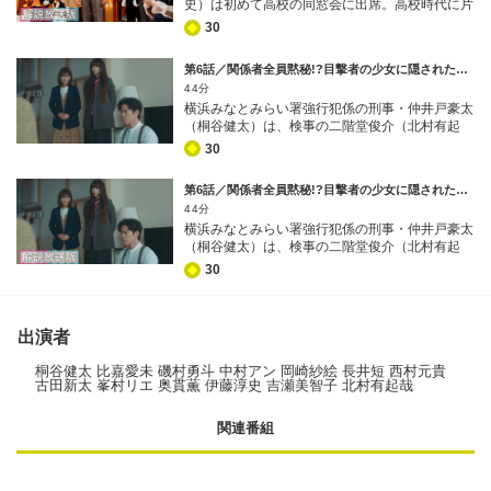
史）は初めて高校の同窓会に出席。高校時代に片
前で、同窓生・津川亮太郎（敦士）が赤ワインを
なんと、女子高生はほかでもない…最近何かと反
想いをしていた同級生・城山由希子（黒川智花）
口にした瞬間、泡を吹いて倒れ、亡くなってしま
抗的な我が子・陽葵（飯沼愛）だったのだ!!
30
と久々に再会を果たす。相変わらず可憐で清楚な
ったのだ！
由希子から、39歳という若さで署長を務める今
第6話／関係者全員黙秘!?目撃者の少女に隠された悲しき真実─ [字幕]
の自分を褒められ、うれしさで胸がいっぱいにな
44分
る牛島。ところが突如、楽しい同窓会の空気が一
横浜みなとみらい署強行犯係の刑事・仲井戸豪太
変する事件が起こってしまう。なんと牛島の目の
（桐谷健太）は、検事の二階堂俊介（北村有起
前で、同窓生・津川亮太郎（敦士）が赤ワインを
哉）から無銭飲食強盗事件の追加捜査を命じら
口にした瞬間、泡を吹いて倒れ、亡くなってしま
30
れ、てんてこ舞い。そのさなかに、高架下の広場
ったのだ！
で矢口久志（舟津大地）という男がケンカの末に
第6話／関係者全員黙秘!?目撃者の少女に隠された悲しき真実─ [解説放送] [字幕]
暴行を受ける事件が起こる。加害者の男は、止め
44分
に入ったホームレスを突き飛ばして逃走。強行犯
横浜みなとみらい署強行犯係の刑事・仲井戸豪太
係の面々は覚醒剤の売買をめぐるトラブルだとに
（桐谷健太）は、検事の二階堂俊介（北村有起
らむが…。 なんと、早々に捜査は暗礁に乗り上
哉）から無銭飲食強盗事件の追加捜査を命じら
げてしまう。ホームレスは加害者の顔までは覚え
30
れ、てんてこ舞い。そのさなかに、高架下の広場
ておらず、さらに矢口も面識のない人間とケンカ
で矢口久志（舟津大地）という男がケンカの末に
になったと証言したきり、黙秘に転じてしまった
暴行を受ける事件が起こる。加害者の男は、止め
のだ！ そんな中、110番通報した近隣住民が、
に入ったホームレスを突き飛ばして逃走。強行犯
出演者
制服姿の女子中学生が一部始終を目撃していたと
係の面々は覚醒剤の売買をめぐるトラブルだとに
証言。目撃者候補の中学生たちへの聞き込みを開
らむが…。 なんと、早々に捜査は暗礁に乗り上
桐谷健太 比嘉愛未 磯村勇斗 中村アン 岡崎紗絵 長井短 西村元貴
始した強行犯係の原口奈々美（岡崎紗絵）と岸本
古田新太 峯村リエ 奥貫薫 伊藤淳史 吉瀬美智子 北村有起哉
げてしまう。ホームレスは加害者の顔までは覚え
凛（長井短）は、なぜか警察官を拒絶するような
ておらず、さらに矢口も面識のない人間とケンカ
態度を取る生徒・松原未央（北里琉）のことが引
になったと証言したきり、黙秘に転じてしまった
っかかる。
関連番組
のだ！ そんな中、110番通報した近隣住民が、
制服姿の女子中学生が一部始終を目撃していたと
証言。目撃者候補の中学生たちへの聞き込みを開