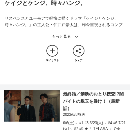
ケイジとケンジ、時々ハンジ。
サスペンスとユーモアで軽快に描くドラマ『ケイジとケンジ、
時々ハンジ。』の主人公・仲井戸豪太は、昨今重視されるコンプ
ライアンスなど「？」状態で、「とにかく犯人を逮捕して、被害
者に感謝されたい」と躍起になる元体育教師の刑事。
デリカシーがなかったり、昇進も気になる…といった人間的に未
熟な部分を残す一方、地域住民とのふれあいを大切にするような
人情味あふれる姿勢を貫き、己の足と刑事の勘、元教師の情熱を
マイリスト
シェア
生かした捜査を展開していきます。
そんな《中途採用の情熱刑事・仲井戸豪太》の前に立ちはだかる
のは…「人を裁くには法が全て。人生経験や人情など関係ない」
と言い放つ《“日本屈指の頭脳”を持つ検事チーム》。そこへ、新た
に司法サイドから、通常の刑事ドラマではほぼ登場することのな
最終話／禁断のおとり捜査!?闇
い《唯我独尊の判事（裁判官）》も参戦します！
バイトの親玉を暴け！
（最新
キャスト
話）
桐谷健太 比嘉愛未 磯村勇斗 中村アン 岡崎紗絵 長井短
2023/6/8放送
西村元貴・古田新太・峯村リエ 奥貫薫・伊藤淳史 吉瀬美智
6/6(土)～ #1-#3 6/23(火)～ #4-#6 7/21
子 北村有起哉
(火)～ #7-#9 ★「 TELASA 」で全話