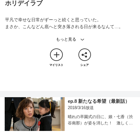
ホリデイラブ
平凡で幸せな日常がずーっと続くと思っていた。
まさか、こんなどん底へと突き落される日が来るなんて…。
これは“あなたかもしれない物語”
夫婦の恋愛サスペンス×夫婦再構築の物語
かつてない胸騒ぎと感動が同居する新ドラマ誕生！
マイリスト
シェア
これまでは“道ならぬ恋＝甘美で切ない純愛”として描かれることが
多かった不倫ドラマですが…
本作では夫に浮気される側の正妻を主人公に据え、“夫婦サイドの
純愛”にフォーカス。不倫という“日常に潜む罠”をサスペンスフル
に描写しながら、“正妻と夫婦愛の正義”そして…試練の末に“本当
ep.8 新たなる希望
（最新話）
の意味でのパートナー”として成長していく夫婦の純愛物語を描き
2018/3/16放送
ます。
晴れの卒園式の日に、娘・七香（渋
キャスト
谷南那）が姿を消した！ 激しく取
り乱しながら園内を探す高森杏寿
仲里依紗 塚本高史 中村倫也 松本まりか 山田裕貴 飯島寛
（仲里依紗）。だが、まもなく七香
騎 岡田龍太郎 三津谷葉子 壇蜜 平岡祐太