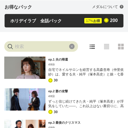
は見つかり、何事もなかったことが
お得なパック
メダルについて
判明。杏寿はホッと胸をなでおろ
スタッフ
す。
原作：こやまゆかり、草壁エリザ
200
ホリデイラブ 全話パック
17
%
お得
『ホリデイラブ～夫婦間恋愛～』/ DeNA「マンガボックス」連載
脚本：渡辺千穂
音楽：横山克 Evan Call
演出：松田礼人（ドリマックス・テレビジョン） 山本大輔（ア
ズバーズ） 小野浩司（MMJ）
ゼネラルプロデューサー：大川武宏（テレビ朝日）
プロデューサー：飯田爽（テレビ朝日） 木曽貴美子（MMJ）
ep.1 夫の帰還
48分
制作：テレビ朝日 MMJ
自宅でネイルサロンを経営する高森杏寿（仲里依
紗）は、愛する夫・純平（塚本高史）と娘・七香
（渋谷南那）に支えられ、ごく普通の幸せな家庭
30
を築いていた。そんな折、大手ゼネコンに勤務す
る純平が思いがけず、地方へ単身赴任することに
ep.2 妻の攻撃
なる。これに伴い、家族が一緒に過ごせる時間
48分
は、純平が帰ってこられる週末だけに…。だが、
ずっと信じ続けてきた夫・純平（塚本高史）が浮
3人の関係性は以前と変わらず家族愛でいっぱ
気をしていた――。これ以上はない裏切りに、高
い。この“絵に描いたような幸せ”が崩れてしまう
森杏寿（仲里依紗）の心はひどく傷つけられる。
日がまさか訪れるなんて…。杏寿は想像すらして
30
事の経緯を説明し、「やり直したい」と必死に許
いなかった――。
しを請う純平。だが、杏寿には到底受け入れるこ
ep.3 最後のクリスマス
とができない。 「私たち…もう終わりよ。二度
48分