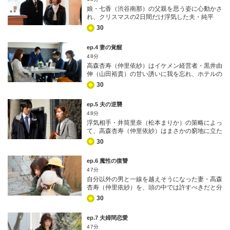
とこの家に帰って来ないで」 杏寿に突き放さ
娘・七香（渋谷南那）の父親を思う姿に心動かさ
れ、何よりも大切なものを台無しにしてしまった
れ、クリスマスの2日間だけ浮気した夫・純平
ことを痛感した純平は、自らの愚かさにあきれな
（塚本高史）が家に帰ってくることを許した高森
がら、家を出ていく。
30
杏寿（仲里依紗）。しかし家に戻ってくる直前、
純平がまたも浮気相手・井筒里奈（松本まりか）
ep.4 妻の覚醒
と会っていたことが発覚する！ 純平の真意が見
48分
えず、不信感を募らせる杏寿。夫婦の復縁を願う
高森杏寿（仲里依紗）はイケメン経営者・黒井由
純平は「信じてくれ」と懇願するが、もはや杏寿
伸（山田裕貴）の甘い誘いに我を忘れ、ホテルの
は夫のことが信じられない状態だ。これが家族そ
一室へ。だが黒井に肌を触れられた瞬間、夫・純
ろって過ごす最後のクリスマス――そう心に決め
30
平（塚本高史）の顔が脳裏をよぎり、自制心を取
た杏寿は、七香の前では以前と変わらぬ“幸せな
り戻す。自分には浮気した純平を責める資格なん
家族”を演じ抜くことに…。久しぶりに父親と会
ep.5 夫の逆襲
てない！――そう痛感した杏寿は、ただただ純平
えて大喜びする七香を見て心を痛めながらも、最
48分
に会いたい一心でホテルを後に。その直後、黒井
後には断腸の思いで純平を家から“永遠に”送り出
浮気相手・井筒里奈（松本まりか）の策略によっ
が何やら怪しげな行動を取り…!?
す。
て、高森杏寿（仲里依紗）はまさかの窮地に立た
される。経営者・黒井由伸になりすました志賀拓
30
巳（山田裕貴）とのホテル密会写真を、夫・純平
（塚本高史）に見られてしまったのだ！ どこか
ep.6 魔性の復讐
らどう見ても一線を超えたようにしか見えない写
47分
真に、純平は激しく動揺。まるで汚い物かのよう
自分以外の男と一線を越えそうになった妻・高森
に杏寿を振り払い、単身赴任先の寮から締め出
杏寿（仲里依紗）を、頭の中では許すべきだと分
す。その姿にかつての自分を見た杏寿は、夫婦の
かっていても、そう簡単に気持ちの整理がつかな
絆の完全崩壊を覚悟。後悔と失意の念に押しつぶ
30
い純平（塚本高史）。そこへ、浮気相手だった井
されそうになりながら、娘・七香（渋谷南那）の
筒里奈（松本まりか）が夫・渡（中村倫也）に追
待つ東京の自宅へと戻る。
ep.7 夫婦間恋愛
い出され、転がり込んできた！ 里奈はありった
47分
けの言葉で純平への愛をぶつけ、すがりつくが、