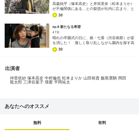
高森純平（塚本高史）と井筒里奈（松本まりか）
純平は頑なに拒絶。ショックを受けた里奈は、泣
が不倫関係にある…との疑惑が社内に広まり、と
きながらその場を後にする。だが、そのままおと
うとう純平は同僚たちから問い詰められること
なしく引き下がらないのが里奈の恐ろしさ…。無
30
に！ ところが、ここで思いがけない展開が起こ
垢な素振りで、今度は純平の同僚たちを巻き込
る。モラハラ夫・井筒渡（中村倫也）を敵に回し
み、鳥肌の立つ策略を実行し始める！
ep.8 新たなる希望
てまで、執念深く純平を追い続けていた里奈が何
47分
を思ったか、不倫を全否定したのだ！ 里奈が打
晴れの卒園式の日に、娘・七香（渋谷南那）が姿
った芝居に同僚たちもすっかり騙され、事なきを
を消した！ 激しく取り乱しながら園内を探す高
得る純平。だが純平は今回の一件で、里奈にとて
森杏寿（仲里依紗）。だが、まもなく七香は見つ
つもなく大きな借りを作ってしまったのではない
30
かり、何事もなかったことが判明。杏寿はホッと
か…と不安に包まれる。一方、里奈は渡に取り上
胸をなでおろす。
げられた子どもたちに会いたい一心で、自宅へ忍
び込み…!?
出演者
仲里依紗 塚本高史 中村倫也 松本まりか 山田裕貴 飯島寛騎 岡田
龍太郎 三津谷葉子 壇蜜 平岡祐太
あなたへのオススメ
無料
有料