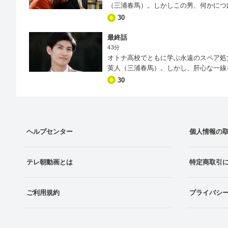
（三浦春馬）。しかしこの男、何かにつ
ま、英人の告白は宙ぶらりんになってし
30
「月曜まで待って」という、あんまりい
最終話
43分
オトナ高校でともに学ぶ永遠のスペア処
英人（三浦春馬）。しかし、肝心な一線
姫谷さくら（松井愛莉）が英人を押し倒
30
は当然のごとく激怒。だが、さくらはし
長のなさを指摘。自分では成長していた
ヘルプセンター
個人情報の
テレ朝動画とは
特定商取引
ご利用規約
プライバシ