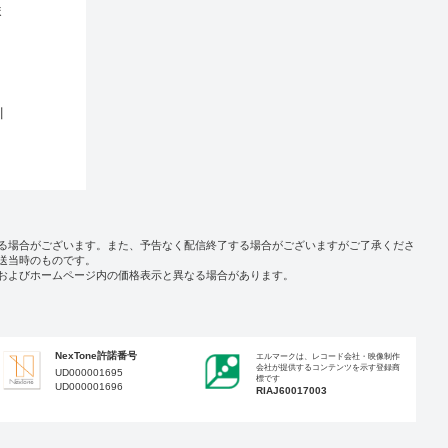
ま
！
川
・
希
成
。
る場合がございます。また、予告なく配信終了する場合がございますがご了承くださ
送当時のものです。
およびホームページ内の価格表示と異なる場合があります。
NexTone許諾番号
エルマークは、レコード会社・映像制作
会社が提供するコンテンツを示す登録商
UD000001695
標です
UD000001696
RIAJ60017003