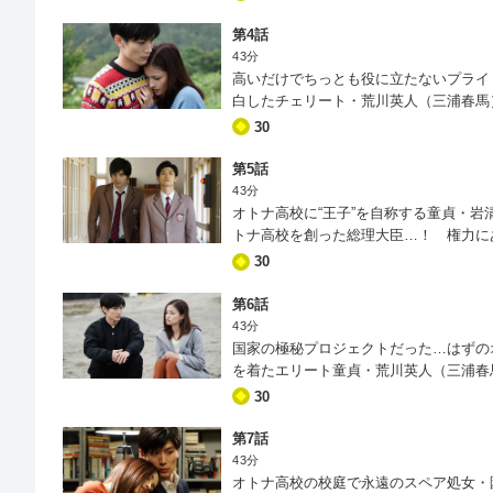
う…。
第4話
43分
高いだけでちっとも役に立たないプライ
白したチェリート・荒川英人（三浦春馬
に！ これでようやく童貞、ひいてはオ
30
遊び人だという嘘八百の警告メールが遥
第5話
43分
オトナ高校に“王子”を自称する童貞・
トナ高校を創った総理大臣…！ 権力に
校卒業こそ最大の使命！」と、あからさ
30
小悪魔教師・姫谷さくら（松井愛莉）は
第6話
43分
国家の極秘プロジェクトだった…はずの
を着たエリート童貞・荒川英人（三浦春
の情報とともに拡散し始めた！ 校長の
30
英人と権田は手に手を取り合い、社会の
かかることが…。
第7話
43分
オトナ高校の校庭で永遠のスペア処女・