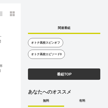
関連番組
一
関
オトナ高校スピンオフ
こ
想
オトナ高校エピソード0
卒
川
番組TOP
あなたへのオススメ
、
し
無料
有料
ま