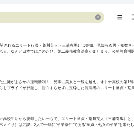
を嘱望されるエリート行員・荒川英人（三浦春馬）は突如、見知らぬ男・嘉数喜
れる。なんと日本ではこのたび、第二義務教育法案がまとまり、公的教育機
0歳以上の男女を入学させ、本当のオトナになるための英才教育を受けさせる
は、まさにその入学召喚状。何を隠そう、英人はその容姿やスペックからは
だ！
た生徒がまさかの逆転勝利！ 見事に美女と一線を越え、オトナ高校の第1号
らもプライドが邪魔し、告白すらせずに玉砕した臆病者のエリート童貞・荒
北感で表情を失ってしまう。
ナ高校生活から脱却したい一心で、エリート童貞・荒川英人（三浦春馬）と
メイサ）は共謀。2人で一緒に“卒業条件”である“童貞・処女の卒業”を果た
んまと見破られた上に、罰として学級委員という名の雑用係に任命されてし