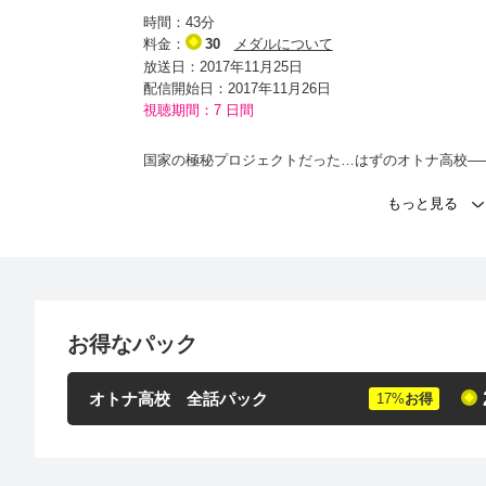
時間：
43分
料金：
30
メダルについて
放送日：2017年11月25日
配信開始日：
2017年11月26日
視聴期間：7 日間
国家の極秘プロジェクトだった…はずのオトナ高校―
屋の卒業生のせいで、制服を着たエリート童貞・荒川
田勘助（高橋克実）の写真がSNSに流出。オトナ高
の嘉数喜一郎（杉本哲太）は、国の対応が決まるまで
は手に手を取り合い、社会の逆風に耐える覚悟を決め
うにも心に引っかかることが…。
出演者
お得なパック
三浦春馬 高橋克実 竜星涼 松井愛莉 山田真歩 夕輝壽
オトナ高校 全話パック
17
%
お得