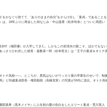
ドをかなぐり捨てて、“ありのままの自分”をさらけ出し「童貞」であることを
）は、18年ぶりに再会した幼なじみ・中山遥香（松井玲奈）とついに両思い
トナ高校を卒業できる――と希望の光が見えたのも束の間、英人が百人斬り
香に送りつけられ、すべてはぶち壊しになってしまう…。
岩清水叶（城田優）が入学してきた。しかもこの岩清水の親こそ、ほかでもない
あっさりひれ伏した校長・嘉数喜一郎（杉本哲太）は「王子の童貞＆オトナ
まな特別扱いを公言。“卒業させたらボーナス支給”というご褒美に釣られたエ
、さっそく岩清水を誘惑し始める。
オトナ高校――。ところが、悪気はないがウッカリ屋の卒業生のせいで、制
馬）と55歳童貞部長・権田勘助（高橋克実）の写真がSNSに流出。オトナ高
嘉数喜一郎（杉本哲太）は、国の対応が決まるまで学級閉鎖することを決定
逆風に耐える覚悟を決める。その一方で、英人にはどうにもこうにも心に引
園部真希（黒木メイサ）に人生初の愛の告白をしたエリート童貞・荒川英人