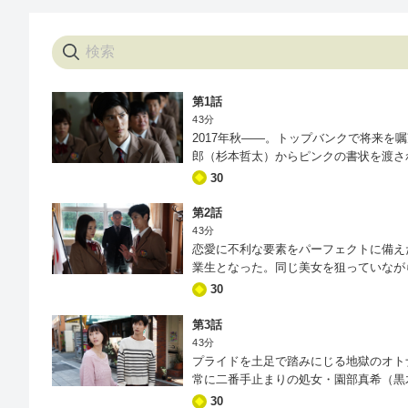
第1話
43分
2017年秋――。トップバンクで将来
郎（杉本哲太）からピンクの書状を渡さ
「オトナ高校」を設立。性経験のない3
30
とを決定したのだ。英人が手渡されたの
像もできない“正真正銘の童貞”だったの
第2話
43分
恋愛に不利な要素をパーフェクトに備え
業生となった。同じ美女を狙っていなが
英人（三浦春馬）は、何とも言えない敗
30
第3話
43分
プライドを土足で踏みにじる地獄のオト
常に二番手止まりの処女・園部真希（黒木
た…と、真っ赤な嘘をついたものの、ま
30