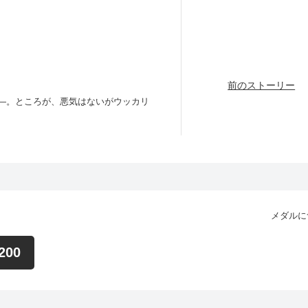
前のストーリー
―。ところが、悪気はないがウッカリ
英人（三浦春馬）と55歳童貞部長・権
校の情報とともに拡散し始めた！ 校長
学級閉鎖することを決定。英人と権田
る。その一方で、英人にはどうにもこ
メダルに
太 杉本哲太 正名僕蔵 黒木メイサ
200