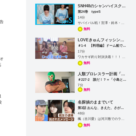
SNH48のシャンハイスクール48
第24巻 typeS
14分
告
サバイバル戦！宮澤・鈴木・momo・Savokiの4人が生き残りを賭けパーティーゲーム「黒ひげ危機一髪」でセンター試験！！敗者には屈辱の罰ゲームが！！ プレゼントクイズの応募メールはこちらから→info_snhsc48@tv-asahi.co.jp ニックネームを添えて応募してください！今回の締切は8/11（月）午前10時
無料
の
LOVEきゅんフィッシング(LOVEキュンFISHING)
＃1-4 【料理編】ドーム船でのワカサギ釣り
17分
ワカサギ釣り対決決着！！！ 恥ずかしすぎる×ゲームの発表！？ 釣ったワカサギは美味しく頂きます！ ※プレゼントの応募受付は終了いたしました。
オ
無料
高
ロ
人類プロレスラー計画「中西ランド」
＃227-2 誰だ！？＝「小島と粋なイングリッシュ対決！単純明快コジコジ英語vs謎の野人英語？((((；゜Д゜)))」
7分
無料
服
名探偵のままでいて
校
第3話 おんな、きえた、さがして
。
48分
っ
楓（吉川愛）は河川敷でのランニング中に怪しげな人物から見られていることに気づく。楓はたまらず、頻繁にかかってくる無言電話の件を含め、一緒にいた岩田（髙松アロハ）と四季（綱啓永）に相談するが…。そんなある日、同じ河川敷でランニング中の岩田は、男性と青年が言い争っている現場に遭遇。仲裁に入るも、青年の腹部にはナイフが突き刺さっていて!?さらに、事件の一部始終を見ていた女性は、足早にその場を去ってしまい…。やがて岩田は、現場にやってきた刑事・我妻（吉沢悠）らに被疑者として現行犯逮捕されてしまうのだった―。果たし
無料