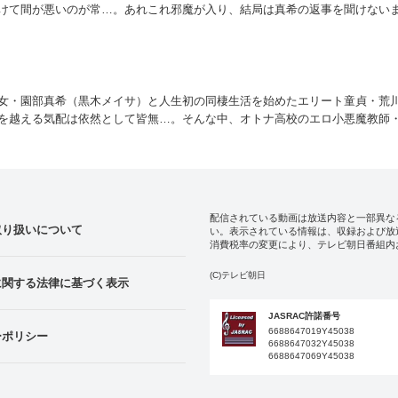
けて間が悪いのが常…。あれこれ邪魔が入り、結局は真希の返事を聞けない
まう。しかし、返事を待ちきれない英人は放課後、再び真希に突撃。すると
い予感のしない言葉と、妙にとげとげしいリアクションを返されてしまい…
女・園部真希（黒木メイサ）と人生初の同棲生活を始めたエリート童貞・荒
を越える気配は依然として皆無…。そんな中、オトナ高校のエロ小悪魔教師
し、彼のファーストキスを奪うという暴挙に出た！ キス現場を目撃した真
れっと「なんかムシャクシャしてたから」と言い放ったかと思うと、英人の
つもりの英人は悔しさから、「もっと変わらなきゃいけない！」と奮起する
配信されている動画は放送内容と一部異な
取り扱いについて
い。表示されている情報は、収録および放
消費税率の変更により、テレビ朝日番組内
(C)テレビ朝日
に関する法律に基づく表示
JASRAC許諾番号
6688647019Y45038
ーポリシー
6688647032Y45038
6688647069Y45038