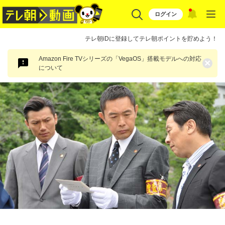
ログイン
テレ朝iDに登録してテレ朝ポイントを貯めよう！
Amazon Fire TVシリーズの「VegaOS」搭載モデルへの対応
×
について