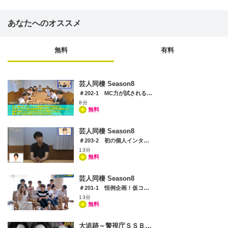
あなたへのオススメ
無料
有料
芸人同棲 Season8
＃202-1 MC力が試されるゲストトーク審査…最も気持ちよく菊地亜美に語らせたコンビは？
8分
無料
芸人同棲 Season8
＃203-2 初の個人インタビューで見え始める人間関係＆辛辣すぎるツーショット
13分
無料
芸人同棲 Season8
＃201-1 恒例企画！仮コンビネタ発表会…菊地亜美が合宿初参加でみんなを絶賛
13分
無料
大追跡～警視庁ＳＳＢＣ強行犯係～Season2