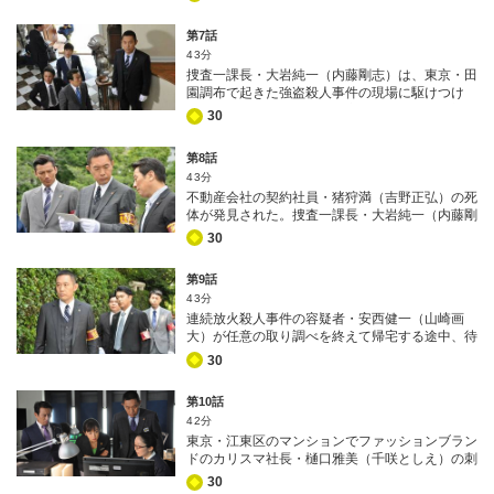
香奈美）が、発光する七色の粉末をかけられて殺
者かがトラックに載せて運んだのか…！？
害されていた。不思議な光の正体はネイルのデコ
第7話
レーションに使われる粉状のラメと判明。一体犯
43分
人はなぜ、遺体にラメをかけたのか…!?
捜査一課長・大岩純一（内藤剛志）は、東京・田
園調布で起きた強盗殺人事件の現場に駆けつけ
た。刺殺されたのは個人資産100億円の大手商社
30
社長・屋敷博史（坂口進也）で、現場の豪邸から
は総額2億円の金品が持ち去られていた。 莫大な
第8話
遺産を相続することになる若妻・和歌子（三輪ひ
43分
とみ）は、顧問弁護士・臼井直人（羽場裕一）の
不動産会社の契約社員・猪狩満（吉野正弘）の死
自宅に泊まっていたとアリバイを主張する。屋敷
体が発見された。捜査一課長・大岩純一（内藤剛
の死体を発見した時、玄関の鍵は閉まっていた。
志）が臨場すると、遺体の胸ポケットから100万
犯人は鍵を持っていたということになるが…合鍵
30
円の札束と、結婚式の招待状が見つかった。だ
を持っていた家政婦が今日はまだ出勤していな
が、おかしなことに、招待状の宛名はまったくの
い!?
第9話
別人になっていた…。 怪訝に思って結婚式会場
43分
に向かった平井真琴（斉藤由貴）は、新婦・田嶋
連続放火殺人事件の容疑者・安西健一（山崎画
桜（石川梨華）の両親を見て驚く。父・田嶋洋
大）が任意の取り調べを終えて帰宅する途中、待
（渡辺徹）と母・奈津子（古村比呂）の姿を、殺
ち伏せしていた男に刺殺された。刺したのは、傷
害現場付近で見かけていたのだ。また、真琴は新
30
害の前科のある北村雄三（児玉貴志）で、安西を
婦側のテーブルに陣取った面々が、互いに会話も
尾行してきた捜査員たちの追跡を振り切って逃走
なく、異様な雰囲気であることにも気づく。
第10話
してしまう。 安西の妻・加奈子（紺野まひる）
42分
は、夫の無実を主張。北村が放火の復讐のために
東京・江東区のマンションでファッションブラン
安西を殺害したのだとしたら、夫を犯人扱いした
ドのカリスマ社長・樋口雅美（千咲としえ）の刺
警察を告訴すると、捜査一課長・大岩純一（内藤
殺体が発見され、一課長・大岩純一（内藤剛志）
剛志）に迫る！
30