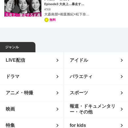
Episode3 大炎上…暴走する正義
45分
大森南朋×相葉雅紀×松下奈緒の痛快捜査ミステリー第3話！足立区の公園でホームレスの男性（きたろう）が死亡。第一発見者の小木（望月歩）に疑惑が向く一方、伊垣（大森南朋）と名波（相葉雅紀）は防犯カメラの暗闇から謎の男を発見する。そんな中、小木の顔や住所までがネットに晒され、事件は大炎上！さらには、警察内部の捜査情報や、八重樫一課長（遠藤憲一）の個人情報までがネット上に晒されて…!?ネット住民の正義が暴走する中、遥（松下奈緒）らが辿り着いた驚愕の真相とは…!?
無料
ジャンル
LIVE配信
アイドル
ドラマ
バラエティ
アニメ・特撮
スポーツ
報道・ドキュメンタリ
映画
ー・その他
特集
for kids