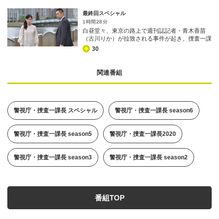
はすぐに臨場した。第一発見者は、被害者と親密
な関係にあった経営コンサルタント・桐野朗（比
最終回スペシャル
留間由哲）で、彼は事件の夜、秘書の川瀬千佳
1時間28分
（三津谷葉子）の自宅にいたとアリバイを主張す
白昼堂々、東京の路上で週刊誌記者・青木香苗
る。
（古川りか）が拉致される事件が起き、捜査一課
長・大岩純一（内藤剛志）はすぐに緊急配備を要
30
請する。香苗は、日本初の女性首相候補と目され
る人気政治家・宇佐美貴子（山下容莉枝）のスキ
ャンダルを暴いたばかりだった。 数時間後、香
関連番組
苗が死体となって発見された。第一発見者は同僚
の記者・坪井聡美（清水美沙）で、取材中に偶
然、遺体を発見したという。
警視庁・捜査一課長 スペシャル
警視庁・捜査一課長 season6
警視庁・捜査一課長 season5
警視庁・捜査一課長2020
警視庁・捜査一課長 season3
警視庁・捜査一課長 season2
番組TOP