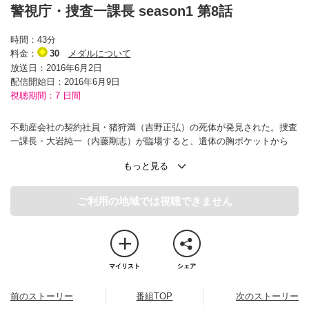
警視庁・捜査一課長 season1 第8話
時間：
43分
料金：
30
メダルについて
放送日：2016年6月2日
配信開始日：
2016年6月9日
視聴期間：7 日間
不動産会社の契約社員・猪狩満（吉野正弘）の死体が発見された。捜査
一課長・大岩純一（内藤剛志）が臨場すると、遺体の胸ポケットから
100万円の札束と、結婚式の招待状が見つかった。だが、おかしなこと
に、招待状の宛名はまったくの別人になっていた…。
怪訝に思って結婚式会場に向かった平井真琴（斉藤由貴）は、新婦・田
嶋桜（石川梨華）の両親を見て驚く。父・田嶋洋（渡辺徹）と母・奈津
ご利用の地域では視聴できません
子（古村比呂）の姿を、殺害現場付近で見かけていたのだ。また、真琴
は新婦側のテーブルに陣取った面々が、互いに会話もなく、異様な雰囲
気であることにも気づく。
マイリスト
シェア
【ゲスト】渡辺徹、石川梨華、古村比呂、野村真美 他
前のストーリー
番組TOP
次のストーリー