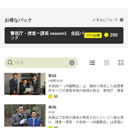
お得なパック
メダルについて
警視庁・捜査一課長 season1 全話パ
200
39
%
お得
ック
第1話
1時間33分
大岩純一（内藤剛志）は、都内で発生した凶悪事
件すべての捜査本部の指揮を執る、警視庁・捜査
一課長。 品川区勝島の海沿いで、ストレッチャ
30
ーに載せられた3人の遺体が発見された。庶務担
当管理官・小山田大介（金田明夫）、現場資料班
第2話
主任・平井真琴（斉藤由貴）らが現場検証する
43分
中、臨場した大岩は、遺体の載ったストレッチャ
高尾山で女性の遺体が発見されたという一報を受
ー3台が整然と並ぶ異様な光景にがく然とする。
け、捜査一課長・大岩純一（内藤剛志）は現場に
急行した。 ところが到着すると、遺体が消えて