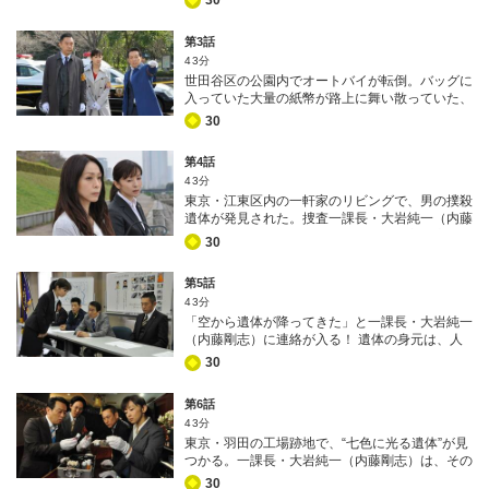
30
いた！？ 現場に落ちていた身分証から、遺体の
身元は大手食品総合商社社長・秋野芳美（石橋け
第3話
い）と推測。 芳美は、ピンク色のスプリングコ
43分
ートにサングラスを身につけて、高尾山には場違
世田谷区の公園内でオートバイが転倒。バッグに
いな服装で息絶えていたという。 大岩に思いも
入っていた大量の紙幣が路上に舞い散っていた、
よらぬ連絡が入る。なんと芳美の刺殺体が、新宿
その額3000万円！？連絡を受けた捜査一課長・
区の自宅マンションで見つかったというのだ…！
30
大岩純一（内藤剛志）が現場に駆けつけると、運
転していた男・萩原義明（黒石高大）は既に死
第4話
亡。萩原が所持していた携帯電話から少女の写真
43分
が見つかる。大岩は、「これは・・・誘拐かもし
東京・江東区内の一軒家のリビングで、男の撲殺
れない」と直感する。3000万円は身代金か？し
遺体が発見された。捜査一課長・大岩純一（内藤
かし、この少女は誰で、どこに捕らわれているの
剛志）が臨場したところ、現場は有名宝飾店に勤
か…。 更に、遺品から“塔”のような絵が2つ描
30
務する高井和彦（池内万作）の家で、殺されてい
かれた謎のメモが見つかる。 誘拐と関係する暗
たのは全く面識の無い男だという。 やがて遺体
号か！？
第5話
の身元が、窃盗の前科がある白木竜也（松田賢
43分
二）だとわかる。何故無関係の男が、他人の家
「空から遺体が降ってきた」と一課長・大岩純一
で…。 その日、高井は元モデルの妻・美佐（遊
（内藤剛志）に連絡が入る！ 遺体の身元は、人
井亮子）、息子の蒼太（大山蓮斗）と共にお台場
気ファッションブランドの社長兼デザイナー・黒
へ潮干狩りに出かけていたが、帰宅すると遺体が
30
沢玲香（舟木幸）。トラックの荷台から下の道路
横たわっていたという。室内には物色された形跡
へ遺体が落下した瞬間を歩行者が目撃した。 検
が見受けられたが、白木が盗んだのは…小さな砂
第6話
視の結果、玲香は階段のような場所で転倒した
時計だけ！？
43分
末、トラックの荷台に落下し、そのまま現場まで
東京・羽田の工場跡地で、“七色に光る遺体”が見
運ばれてきたものと推測されたが…階段から転落
つかる。一課長・大岩純一（内藤剛志）は、その
した玲香が偶然、下に停まっていたトラックの荷
異様な遺体に驚愕。印刷会社社長の宮下薫（坂井
台に落ちたのか！？それとも転落死した玲香を何
30