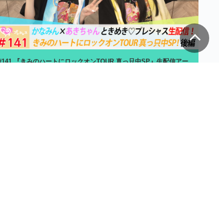
#141 『きみのハートにロックオンTOUR 真っ只中SP』生配信アー
カイブ後編
39分
2026年8月7日
月額
990
円