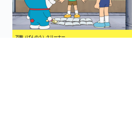
万能（ばんのう）クリーナー
10分
2026年8月8日
月額
550
円