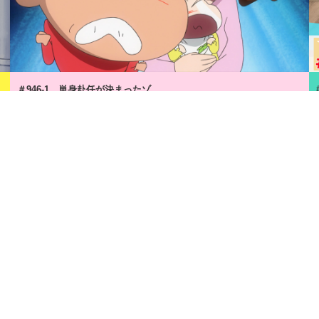
＃946-1 単身赴任が決まったゾ
7分
2026年8月6日
月額
550
円