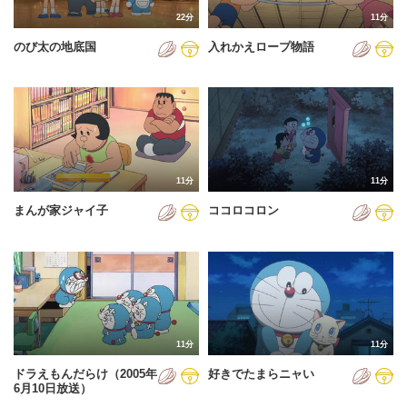
22分
11分
のび太の地底国
入れかえロープ物語
11分
11分
まんが家ジャイ子
ココロコロン
11分
11分
ドラえもんだらけ（2005年
好きでたまらニャい
6月10日放送）