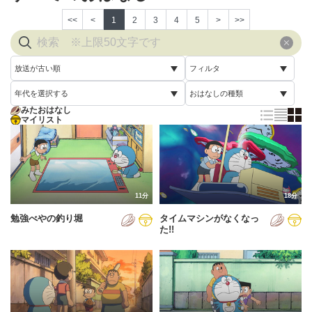
<<
<
1
2
3
4
5
>
>>
放送が古い順
フィルタ
年代を選択する
おはなしの種類
放送が古い順
すべて
みたおはなし
すべて
マイリスト
すべて
放送が新しい順
視聴済み
2005年
通常回
配信が古い順
未視聴
2006年
誕生日スペシャル
配信が新しい順
2007年
11分
18分
あいうえお順(昇順)
勉強べやの釣り堀
タイムマシンがなくなっ
2008年
あいうえお順(降順)
た!!
2009年
動画が長い順
2010年
動画が短い順
2011年