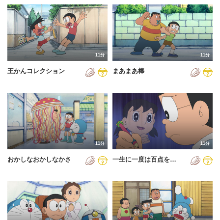
11分
11分
王かんコレクション
まあまあ棒
11分
11分
おかしなおかしなかさ
一生に一度は百点を…