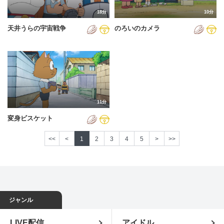
18分
10分
天井うらの宇宙戦争
のろいのカメラ
11分
変身ビスケット
<<
<
1
2
3
4
5
>
>>
ジャンル
LIVE配信
アイドル