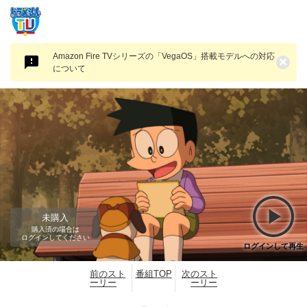
Amazon Fire TVシリーズの「VegaOS」搭載モデルへの対応
×
について
未購入
購入済の場合は
ログインしてください
ログインして再生
前のスト
番組TOP
次のスト
ーリー
ーリー