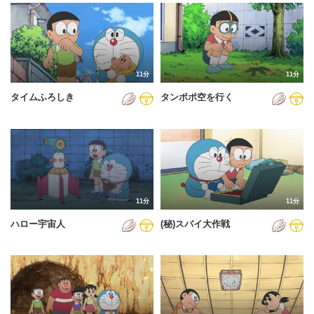
2024年
2025年
2026年
11分
11分
タイムふろしき
タンポポ空を行く
11分
11分
ハロー宇宙人
(秘)スパイ大作戦