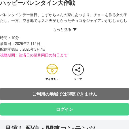
ハッピーバレンタイン大作戦
バレンタインデー当日、しずかちゃんの家にあつまり、チョコを作る女の子
たち。一方、空き地ではスネ夫がもらったチョコをジャイアンがむしゃむし
ゃ食べていた。たくさんチョコをもらったにもかかわらず、うかない顔のス
ネ夫。スネ夫が言うには、みんなお返し目当ての友チョコばかりなのだとい
時間：
10分
う。 そんなスネ夫の気持ちがよくわからないとのび太とジャイアンで…。
放送日：2026年2月14日
スネ夫が去った後、空き地にしずかちゃんがやってくる。イニシャル入りの
配信開始日：
2026年3月7日
手作りチョコをプレゼントしてもらい、よろこぶのび太とジャイアン。そし
視聴期間：決済日の翌月同日の前日まで
て、スネ夫がいないことに気づいたしずかちゃんは、スネ夫の家のポストに
入れておくことに。
次の日、ポストにチョコが入っていたことをうれしそうにみんなに報告（ほ
うこく）するスネ夫。スネ夫が持っていたチョコを見たのび太は、しずかち
ゃんからではないかと言うが、スネ夫はイニシャルが“WC”だからちがうと言
マイリスト
シェア
いはる。しずかちゃんなら“SM”になるからだ。
どんな子なんだろう…と心おどらせるスネ夫のために、みんなはWCがだれ
ご利用の地域では視聴できません
なのか、さがすことにするが…!?
ログイン
見逃し配信・関連コンテンツ