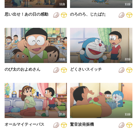
11分
11分
2012年
思い出せ！あの日の感動
のろのろ、じたばた
2013年
2014年
2015年
2016年
11分
22分
2017年
のび太のおよめさん
どくさいスイッチ
2018年
2019年
2020年
2021年
11分
11分
2022年
オールマイティーパス
驚音波発振機
2023年