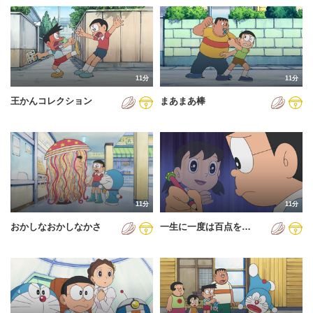
11分
11分
王かんコレクション
まあまあ棒
11分
11分
おかしなおかしなかさ
一生に一度は百点を…