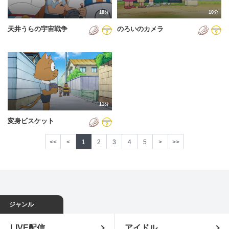
18分
10分
天井うらの宇宙戦争
のろいのカメラ
11分
変身ビスケット
<<
<
1
2
3
4
5
>
>>
ジャンル
LIVE配信
アイドル