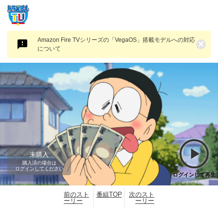
Amazon Fire TVシリーズの「VegaOS」搭載モデルへの対応
×
について
未購入
購入済の場合は
ログインしてください
ログインして再生
前のスト
番組TOP
次のスト
ーリー
ーリー