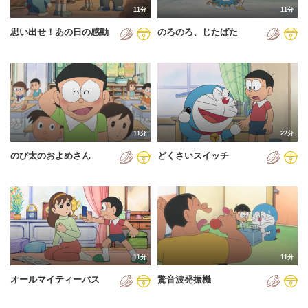
11分
11分
2012年
思い出せ！あの日の感動
のろのろ、じたばた
2013年
2014年
2015年
2016年
11分
22分
2017年
のび太のおよめさん
どくさいスイッチ
2018年
2019年
2020年
2021年
11分
11分
2022年
オールマイティーパス
驚音波発振機
2023年