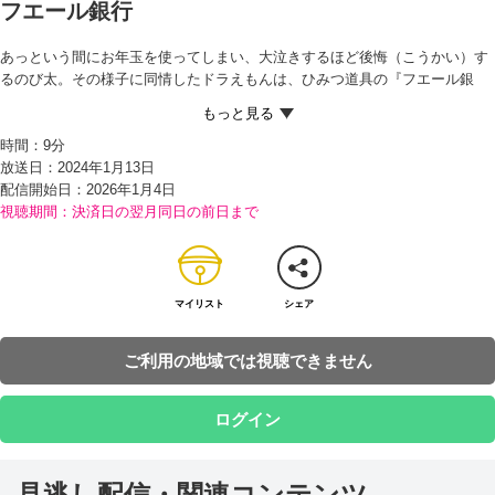
フエール銀行
あっという間にお年玉を使ってしまい、大泣きするほど後悔（こうかい）す
るのび太。その様子に同情したドラえもんは、ひみつ道具の『フエール銀
行』を取り出す。
ドラえもんによると、このフエール銀行にお金をあずければ、1時間ごとに
時間：
9分
一割（わり）の利子がつくのだという。10円あずければ1時間後には11円に
放送日：2024年1月13日
なると言われたのび太は、たったの1円かとガッカリするが、1日経（た）て
配信開始日：
2026年1月4日
ば約100円、1週間あずけっぱなしだと9千円くらいになると聞き、大よろこ
視聴期間：決済日の翌月同日の前日まで
び！
さっそく10円をあずけたのび太は、フエール銀行の通帳をしずかちゃんたち
に見せに行くが、ジャイアンとスネ夫からたったの10円だと笑われてしま
う。それに対し、1時間ごとに一割ふえていくから計算してみたらと言い残
し、本屋やおもちゃ屋などほしいものをのぞきに行くのび太。
マイリスト
シェア
その後、しずかちゃんたちもフエール銀行にお金をあずけたいとやってく
る。ドラえもんから、一定期間お金を引き出せない定期預金（よきん）な
ご利用の地域では視聴できません
ら、利息が1時間二割になると聞いたスネ夫は、ありったけのおこづかいを
一年間あずけると言い出すが…!?
ログイン
見逃し配信・関連コンテンツ