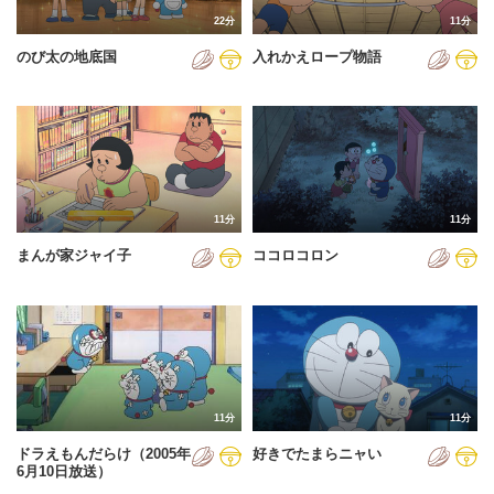
22分
11分
のび太の地底国
入れかえロープ物語
11分
11分
まんが家ジャイ子
ココロコロン
11分
11分
ドラえもんだらけ（2005年
好きでたまらニャい
6月10日放送）