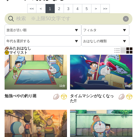
<<
<
1
2
3
4
5
>
>>
放送が古い順
フィルタ
年代を選択する
おはなしの種類
放送が古い順
すべて
みたおはなし
すべて
マイリスト
すべて
放送が新しい順
視聴済み
2005年
通常回
配信が古い順
未視聴
2006年
誕生日スペシャル
配信が新しい順
2007年
11分
18分
あいうえお順(昇順)
勉強べやの釣り堀
タイムマシンがなくなっ
2008年
あいうえお順(降順)
た!!
2009年
動画が長い順
2010年
動画が短い順
2011年