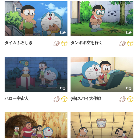
2024年
2025年
2026年
11分
11分
タイムふろしき
タンポポ空を行く
11分
11分
ハロー宇宙人
(秘)スパイ大作戦