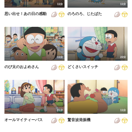
11分
11分
2012年
思い出せ！あの日の感動
のろのろ、じたばた
2013年
2014年
2015年
2016年
11分
22分
2017年
のび太のおよめさん
どくさいスイッチ
2018年
2019年
2020年
2021年
11分
11分
2022年
オールマイティーパス
驚音波発振機
2023年