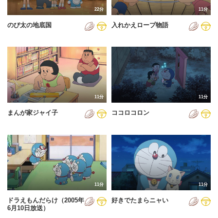
22分
11分
のび太の地底国
入れかえロープ物語
11分
11分
まんが家ジャイ子
ココロコロン
11分
11分
ドラえもんだらけ（2005年
好きでたまらニャい
6月10日放送）