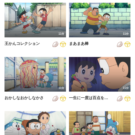
11分
11分
王かんコレクション
まあまあ棒
11分
11分
おかしなおかしなかさ
一生に一度は百点を…