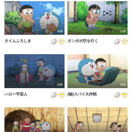
2024年
2025年
2026年
11分
11分
タイムふろしき
タンポポ空を行く
11分
11分
ハロー宇宙人
(秘)スパイ大作戦