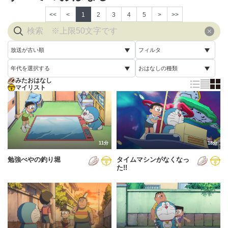
<<
<
1
2
3
4
5
>
>>
放送が古い順
フィルタ
年代を選択する
おはなしの種類
放送が古い順
すべて
みたおはなし
すべて
マイリスト
すべて
放送が新しい順
視聴済み
2005年
通常回
配信が古い順
未視聴
2006年
誕生日スペシャル
配信が新しい順
2007年
11分
18分
あいうえお順(昇順)
勉強べやの釣り堀
タイムマシンがなくなっ
2008年
あいうえお順(降順)
た!!
2009年
動画が長い順
2010年
動画が短い順
2011年