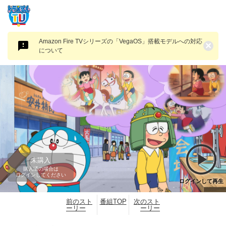
Amazon Fire TVシリーズの「VegaOS」搭載モデルへの対応
×
について
未購入
購入済の場合は
ログインしてください
ログインして再生
前のスト
番組TOP
次のスト
ーリー
ーリー