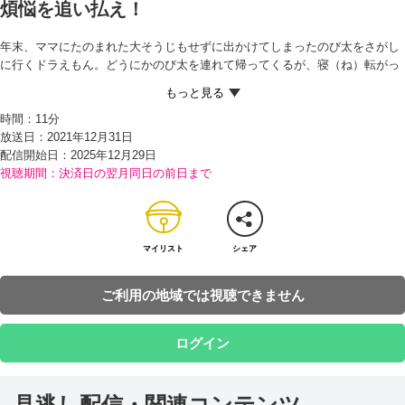
煩悩を追い払え！
年末、ママにたのまれた大そうじもせずに出かけてしまったのび太をさがし
に行くドラえもん。どうにかのび太を連れて帰ってくるが、寝（ね）転がっ
てマンガを読み始めてしまう。ママからそうじが終わらないとお年玉もなし
だと言われ、あわててそうじを始めたかと思えば、今度は出てきたおもちゃ
時間：
11分
で遊び出すのび太にあきれ果てるドラえもん。
放送日：2021年12月31日
誘惑（ゆうわく）が多すぎると言いわけされたドラえもんは、『ぼうんのう
配信開始日：
2025年12月29日
ボウシ』を取り出すと、のび太の頭にかぶせる。すると、ぼうしから、雲の
視聴期間：決済日の翌月同日の前日まで
ようなものが出てきて、こたつでマンガを読んでいるのび太の映像（えいぞ
う）があらわれる。
さらに、おやつを食べるのび太、テレビを見るのび太、こたつで昼寝をする
のび太の映像も…。そして、それら4つの雲がひとつにまとまり、お寺の鐘
（かね）のような形になったからビックリ！ドラえもんがそれをハンマーで
マイリスト
シェア
たたいたところ、のび太がテキパキとそうじを始める。
ドラえもんによると、これでのび太の煩悩（ぼんのう）が追いはらわれたの
ご利用の地域では視聴できません
だというが…!?
ログイン
見逃し配信・関連コンテンツ