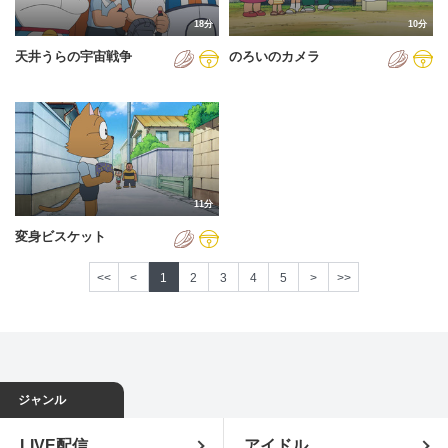
18分
10分
天井うらの宇宙戦争
のろいのカメラ
11分
変身ビスケット
<<
<
1
2
3
4
5
>
>>
ジャンル
LIVE配信
アイドル