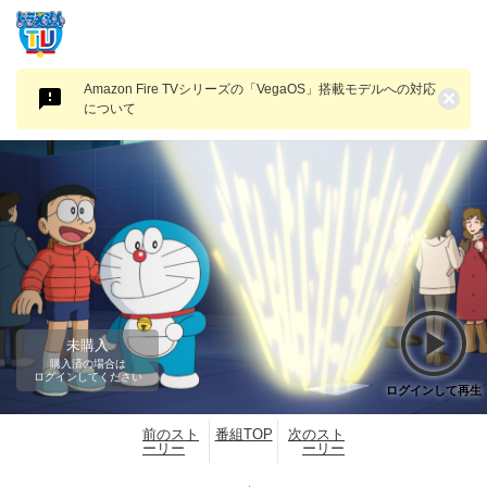
Amazon Fire TVシリーズの「VegaOS」搭載モデルへの対応
×
について
未購入
購入済の場合は
ログインしてください
ログインして再生
前のスト
番組TOP
次のスト
ーリー
ーリー