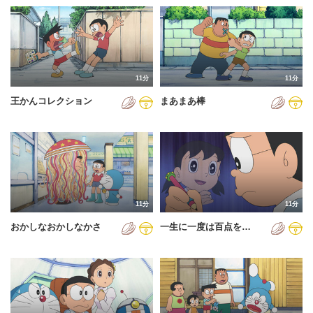
11分
11分
王かんコレクション
まあまあ棒
11分
11分
おかしなおかしなかさ
一生に一度は百点を…