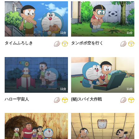
2024年
2025年
2026年
11分
11分
タイムふろしき
タンポポ空を行く
11分
11分
ハロー宇宙人
(秘)スパイ大作戦