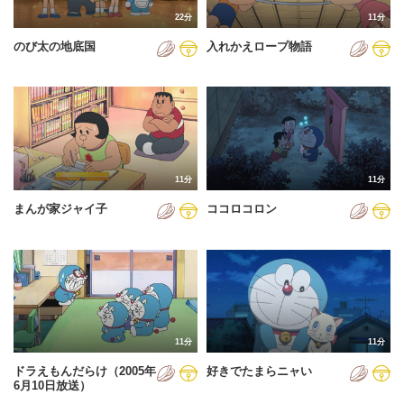
22分
11分
のび太の地底国
入れかえロープ物語
11分
11分
まんが家ジャイ子
ココロコロン
11分
11分
ドラえもんだらけ（2005年
好きでたまらニャい
6月10日放送）