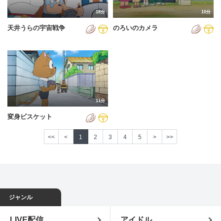
18分
10分
天井うらの宇宙戦争
のろいのカメラ
11分
変身ビスケット
<<
<
1
2
3
4
5
>
>>
ジャンル
LIVE配信
アイドル