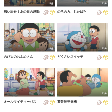
11分
11分
2012年
思い出せ！あの日の感動
のろのろ、じたばた
2013年
2014年
2015年
2016年
11分
22分
2017年
のび太のおよめさん
どくさいスイッチ
2018年
2019年
2020年
2021年
11分
11分
2022年
オールマイティーパス
驚音波発振機
2023年