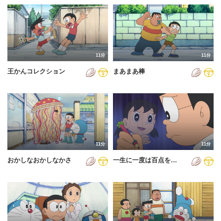
11分
11分
王かんコレクション
まあまあ棒
11分
11分
おかしなおかしなかさ
一生に一度は百点を…