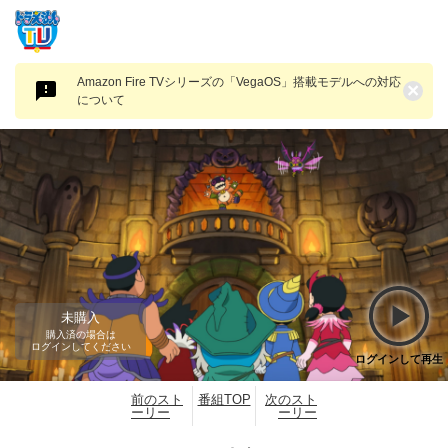
Amazon Fire TVシリーズの「VegaOS」搭載モデルへの対応
×
について
未購入
購入済の場合は
ログインしてください
ログインして再生
前のスト
番組TOP
次のスト
ーリー
ーリー