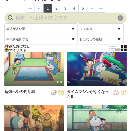
<<
<
1
2
3
4
5
>
>>
放送が古い順
フィルタ
年代を選択する
おはなしの種類
放送が古い順
すべて
みたおはなし
すべて
マイリスト
すべて
放送が新しい順
視聴済み
2005年
通常回
配信が古い順
未視聴
2006年
誕生日スペシャル
配信が新しい順
2007年
11分
18分
あいうえお順(昇順)
勉強べやの釣り堀
タイムマシンがなくなっ
2008年
あいうえお順(降順)
た!!
2009年
動画が長い順
2010年
動画が短い順
2011年