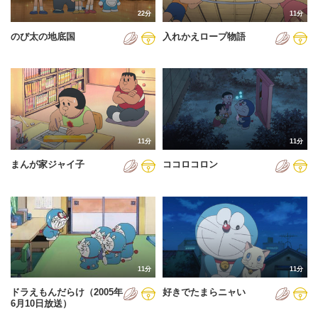
22分
11分
のび太の地底国
入れかえロープ物語
11分
11分
まんが家ジャイ子
ココロコロン
11分
11分
ドラえもんだらけ（2005年
好きでたまらニャい
6月10日放送）