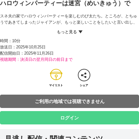
ハロウィンパーティーは迷宮（めいきゅう）で
スネ夫の家でハロウィンパーティーを楽しむのび太たち。ところが、とちゅ
うであきてしまったジャイアンが、もっと楽しいことをしたいと言い出し、
のび太もドラえもんに何とかならない？と言い出す。
それを聞いたドラえもんは『タイム電話』を取り出すと、どこかに電話をか
時間：
10分
ける。すると、ドラえもんの頭上にあなが開き、小包のようなものが落ちて
放送日：2025年10月25日
きた。ドラえもんが未来のゲームを注文したのだ。
配信開始日：
2025年11月26日
ドラえもんはみんなにゲームの説明をしようとするが、スネ夫がドラえもん
視聴期間：決済日の翌月同日の前日まで
から包みをうばって開けてしまう。中から出てきたのは、『迷宮脱出（だっ
しゅつ）ゲーム』のハロウィン版（ばん）。それを見たのび太たちは大よろ
こびで、ドラえもんの話も聞かずに、ゲームを始めてしまった！
ゲームの中にすいこまれていくのび太たちをあわてて追いかけるドラえも
ん。ゲームの中は古いお城のような場所になっており、みんなそれぞれハロ
マイリスト
シェア
ウィンらしい服そうに変身していた。そして、迷宮の案内人だというハッピ
ーたぬきのハロウィーンちゃんというキャラクターが出てくる。
ご利用の地域では視聴できません
ゲームを攻略（こうりゃく）すれば、ハロウィーンちゃんの巨大（きょだ
い）ぬいぐるみと特大ケーキがもらえると聞き、意気ごむみんなだった
が…!?
ログイン
見逃し配信・関連コンテンツ