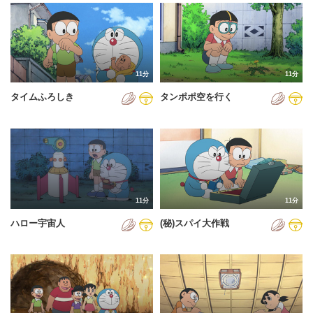
2024年
2025年
2026年
11分
11分
タイムふろしき
タンポポ空を行く
11分
11分
ハロー宇宙人
(秘)スパイ大作戦