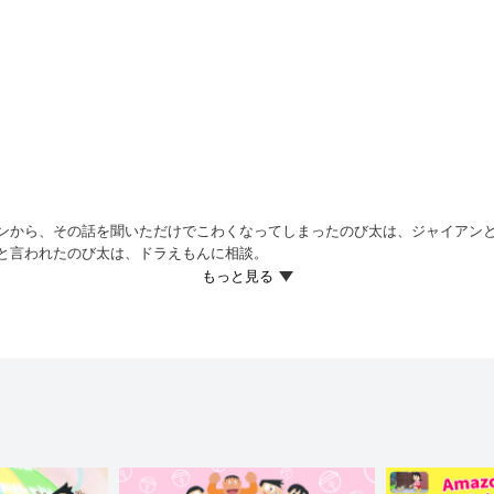
ンから、その話を聞いただけでこわくなってしまったのび太は、ジャイアン
と言われたのび太は、ドラえもんに相談。
、『ひものゆうれい』を取り出すが、こわがりののび太はおばけが出るもの
“ハラハラ券”などがあり、そのチケットを持っているだけで、ドキドキやハ
うと聞いたのび太は、さっそくビックリマークひとつの“ヒヤリ券”を使って
トに手をのばしているところで…!?
るしずかちゃんに「すずしくしてあげようか？」と言うと、“ゾ～券”をわたす