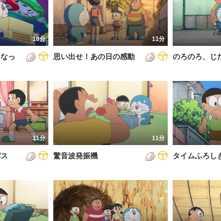
5年
通常回
6年
誕生日スペシャル
18分
11分
7年
くなっ
思い出せ！あの日の感動
のろのろ、じ
8年
9年
0年
1年
2年
11分
11分
3年
パス
驚音波発振機
タイムふろし
4年
5年
6年