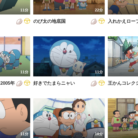
7年
11分
22分
8年
のび太の地底国
入れかえロー
9年
0年
1年
2年
11分
11分
3年
005年
好きでたまらニャい
王かんコレク
4年
5年
6年
11分
18分