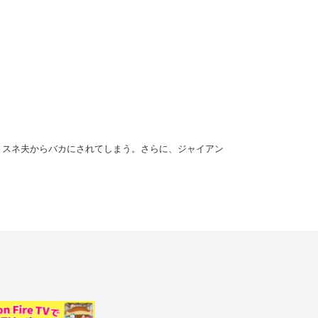
とスネ夫からバカにされてしまう。さらに、ジャイアン
以外にしてほしいという。そこでドラえもんが取り出し
ラハラなどのスリルを味わうことができるのだという。
みることに。すると、下からママの声が。いそいで下り
が…!?