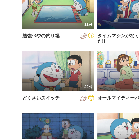
200
放送が新しい順
視聴済み
200
配信が古い順
未視聴
11分
200
配信が新しい順
勉強べやの釣り堀
タイムマシンがな
200
あいうえお順(昇順)
た!!
200
あいうえお順(降順)
201
動画が長い順
201
動画が短い順
201
22分
201
どくさいスイッチ
オールマイティー
201
201
201