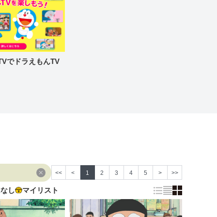
re TVでドラえもんTV
<<
<
1
2
3
4
5
>
>>
はなし
マイリスト