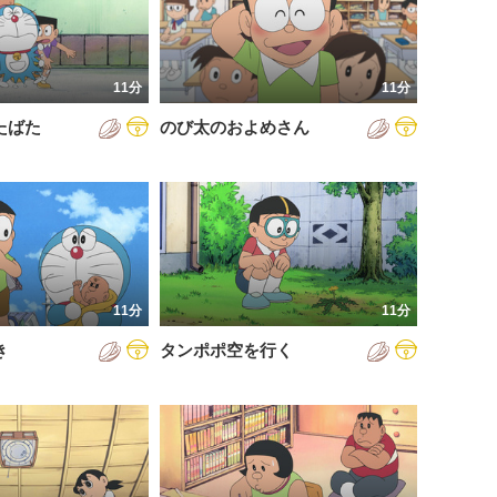
11分
11分
たばた
のび太のおよめさん
11分
11分
き
タンポポ空を行く