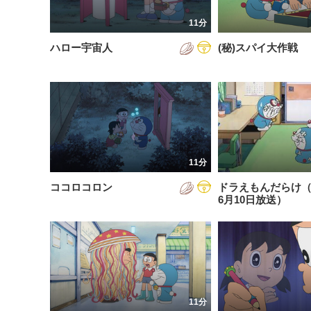
201
11分
201
ハロー宇宙人
(秘)スパイ大作戦
201
202
202
202
11分
202
ココロコロン
ドラえもんだらけ（2
202
6月10日放送）
202
202
11分