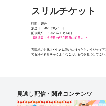
スリルチケット
時間：
10分
放送日：2025年8月16日
配信開始日：
2025年11月14日
視聴期間：決済日の翌月同日の前日まで
遊園地のお化けやしきに遊びに行ったというジャイア
でも冷やあせをかくようなこわいものを見つけてこい
ドラえもんは『お化けツヅラ』と『お化けタイマー』
たのは、『スリルチケット』。“ドキドキ券（けん）”
チケットにあるビックリマークの数でスリル度がちが
ていくと、メガネを外しているママの前が、0点のテス
その後、スリルチケットを手に出かけたのび太は、暑が
見逃し配信・関連コンテンツ