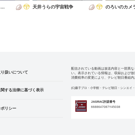
を…
天井うらの宇宙戦争
のろいのカメ
配信されている動画は放送内容と一部異な
取り扱いについて
い。表示されている情報は、収録および放
消費税率の変更により、テレビ朝日番組内
(C)藤子プロ・小学館・テレビ朝日・シンエイ・
に関する法律に基づく表示
JASRAC許諾番号
6688647087Y45038
ーポリシー