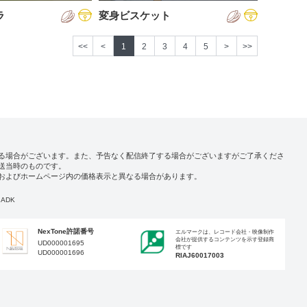
ラ
変身ビスケット
<<
<
1
2
3
4
5
>
>>
る場合がございます。また、予告なく配信終了する場合がございますがご了承くださ
送当時のものです。
およびホームページ内の価格表示と異なる場合があります。
ADK
NexTone許諾番号
エルマークは、レコード会社・映像制作
会社が提供するコンテンツを示す登録商
UD000001695
標です
UD000001696
RIAJ60017003