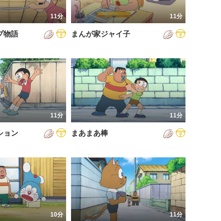
11分
11分
プ物語
まんが家ジャイ子
11分
11分
ション
まあまあ棒
10分
11分