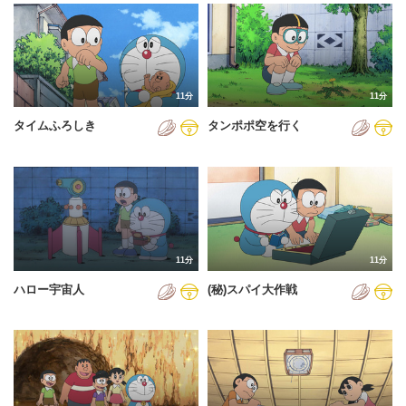
2024年
2025年
2026年
11分
11分
タイムふろしき
タンポポ空を行く
11分
11分
ハロー宇宙人
(秘)スパイ大作戦