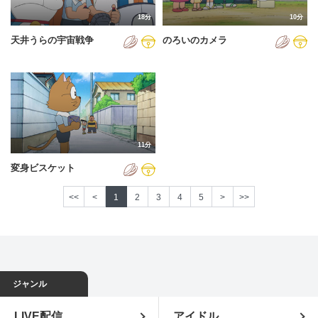
18分
10分
天井うらの宇宙戦争
のろいのカメラ
11分
変身ビスケット
<<
<
1
2
3
4
5
>
>>
ジャンル
LIVE配信
アイドル