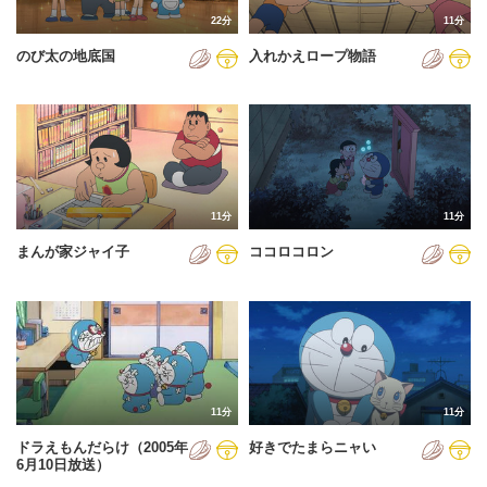
22分
11分
のび太の地底国
入れかえロープ物語
11分
11分
まんが家ジャイ子
ココロコロン
11分
11分
ドラえもんだらけ（2005年
好きでたまらニャい
6月10日放送）