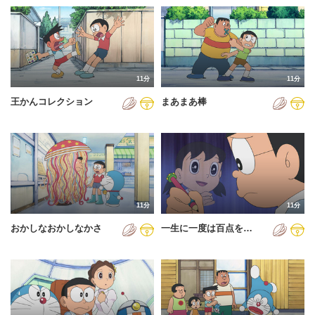
11分
11分
王かんコレクション
まあまあ棒
11分
11分
おかしなおかしなかさ
一生に一度は百点を…