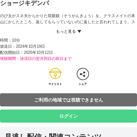
ショージキデンパ
のび太がスネ夫からかりた双眼鏡（そうがんきょう）を、クラスメイトの本
山にかしたところ、返してもらっていないのに返したと言われてしまう。ス
ネ夫からは、人からかりたものをさらに別の人にかすのが悪いと言われ、の
び太がなくしたにちがいないと決めつけられてしまった…。その上、その双
時間：
10分
眼鏡はパパがスイスで買ってきた高級品だというのだ。
放送日：2024年10月19日
話を聞いたドラえもんはのび太をうたがいつつも、どんなウソつきも本当の
配信開始日：
2025年10月12日
ことをしゃべってしまうという『ショージキデンパ』を取り出す。すると、
視聴期間：決済日の翌月同日の前日まで
のび太はショージキデンパをドラえもんに向けて、スイッチをオン。ドラえ
もんは思わず、「のび太くんのカンちがいだよ」と本音を口にしてしまう。
それを聞いたのび太はおこりつつも、ショージキデンパを手に本山の家へ。
ところが、居留守（いるす）をつかわれてしまう。そうとは知らないのび太
が本山を探していると、ジャイアンがみんなを空き地にあつめて、歌を披露
マイリスト
シェア
（ひろう）していて…!?
ご利用の地域では視聴できません
ログイン
見逃し配信・関連コンテンツ