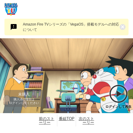
Amazon Fire TVシリーズの「VegaOS」搭載モデルへの対応
×
について
未購入
購入済の場合は
ログインしてください
ログインして再生
前のスト
番組TOP
次のスト
ーリー
ーリー