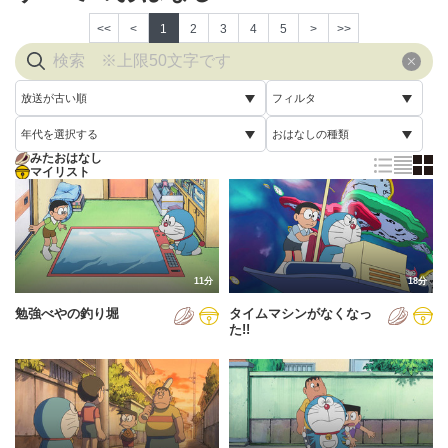
<<
<
1
2
3
4
5
>
>>
放送が古い順
フィルタ
年代を選択する
おはなしの種類
放送が古い順
すべて
みたおはなし
すべて
マイリスト
すべて
放送が新しい順
視聴済み
2005年
通常回
配信が古い順
未視聴
2006年
誕生日スペシャル
配信が新しい順
2007年
11分
18分
あいうえお順(昇順)
勉強べやの釣り堀
タイムマシンがなくなっ
2008年
あいうえお順(降順)
た!!
2009年
動画が長い順
2010年
動画が短い順
2011年