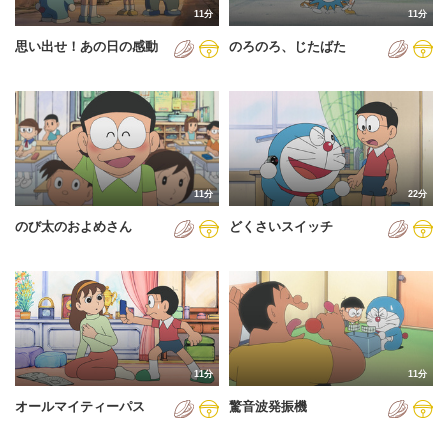
11分
11分
2012年
思い出せ！あの日の感動
のろのろ、じたばた
2013年
2014年
2015年
2016年
11分
22分
2017年
のび太のおよめさん
どくさいスイッチ
2018年
2019年
2020年
2021年
11分
11分
2022年
オールマイティーパス
驚音波発振機
2023年