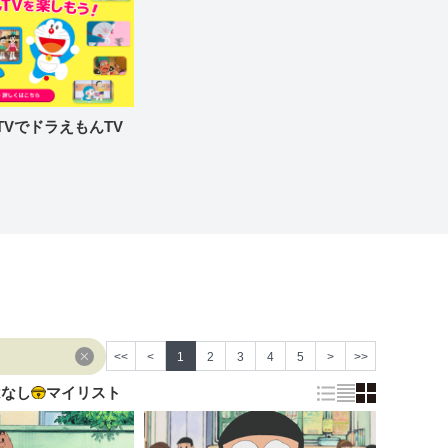
re TVでドラえもんTV
<<
<
1
2
3
4
5
>
>>
はなし
マイリスト