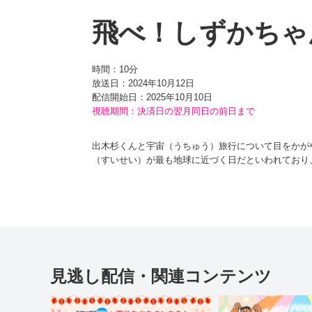
飛べ！しずかちゃ
時間：
10分
放送日：2024年10月12日
配信開始日：
2025年10月10日
視聴期間：決済日の翌月同日の前日まで
出木杉くんと宇宙（うちゅう）旅行について目をかが
（すいせい）が最も地球に近づく日だといわれており
あきれるドラえもんだったが、空き地に集まったみん
はうかない顔のまま。実は、しずかちゃんはもっとワ
定期検診（けんしん）で22世紀（せいき）にもどっ
材料を入れるだけで図面通りの完成品が出てくる『メ
しずかちゃんはさっそく、自分が乗ってみたい理想の
見逃し配信・関連コンテンツ