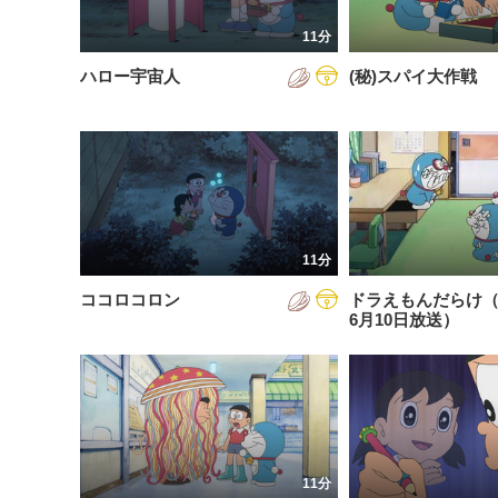
201
11分
201
ハロー宇宙人
(秘)スパイ大作戦
201
202
202
202
11分
202
ココロコロン
ドラえもんだらけ（2
202
6月10日放送）
202
202
11分