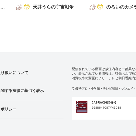
を…
天井うらの宇宙戦争
のろいのカメ
配信されている動画は放送内容と一部異な
取り扱いについて
い。表示されている情報は、収録および放
消費税率の変更により、テレビ朝日番組内
(C)藤子プロ・小学館・テレビ朝日・シンエイ・
に関する法律に基づく表示
JASRAC許諾番号
6688647087Y45038
ーポリシー