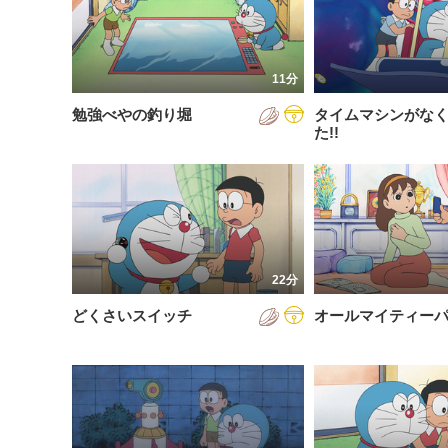
200
放送が新しい順
視聴済み
200
配信が古い順
未視聴
11分
200
配信が新しい順
勉強べやの釣り堀
タイムマシンがな
200
あいうえお順(昇順)
た!!
200
あいうえお順(降順)
201
動画が長い順
201
動画が短い順
201
22分
201
どくさいスイッチ
オールマイティー
201
201
201