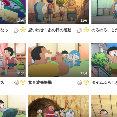
5年
通常回
6年
誕生日スペシャル
18分
11分
7年
くなっ
思い出せ！あの日の感動
のろのろ、じ
8年
9年
0年
1年
2年
11分
11分
3年
パス
驚音波発振機
タイムふろし
4年
5年
6年