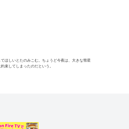
してほしいとたのみこむ。ちょうど今夜は、大きな彗星
に約束してしまったのだという。
に乗りこみ、宇宙へと飛び立つが、なぜかしずかちゃん
んの話に大賛成（さんせい）！ 設計（せっけい）図と