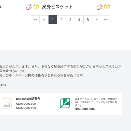
ラ
変身ビスケット
<<
<
1
2
3
4
5
>
>>
る場合がございます。また、予告なく配信終了する場合がございますがご了承くださ
送当時のものです。
およびホームページ内の価格表示と異なる場合があります。
ADK
NexTone許諾番号
エルマークは、レコード会社・映像制作
会社が提供するコンテンツを示す登録商
UD000001695
標です
UD000001696
RIAJ60017003