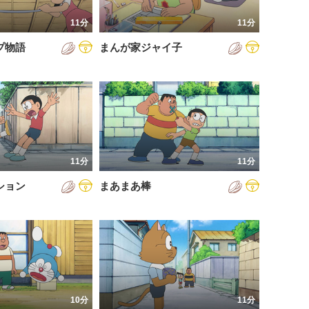
11分
11分
プ物語
まんが家ジャイ子
11分
11分
ション
まあまあ棒
10分
11分