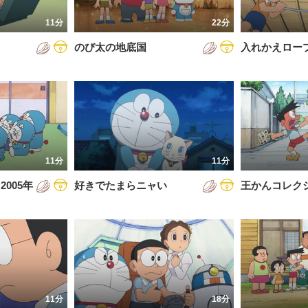
7年
11分
22分
8年
のび太の地底国
入れかえロー
9年
0年
1年
2年
11分
11分
3年
005年
好きでたまらニャい
王かんコレク
4年
5年
6年
11分
18分