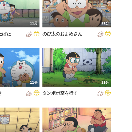
11分
11分
たばた
のび太のおよめさん
11分
11分
き
タンポポ空を行く