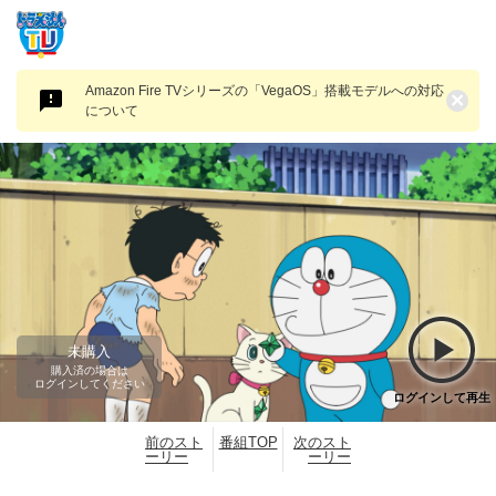
Amazon Fire TVシリーズの「VegaOS」搭載モデルへの対応
×
について
未購入
購入済の場合は
ログインしてください
ログインして再生
前のスト
番組TOP
次のスト
ーリー
ーリー