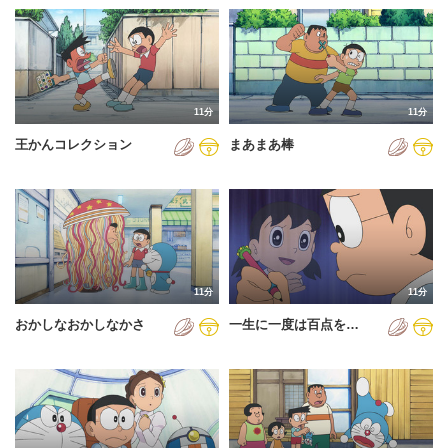
11分
11分
王かんコレクション
まあまあ棒
11分
11分
おかしなおかしなかさ
一生に一度は百点を…