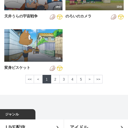
18分
10分
天井うらの宇宙戦争
のろいのカメラ
11分
変身ビスケット
<<
<
1
2
3
4
5
>
>>
ジャンル
LIVE配信
アイドル