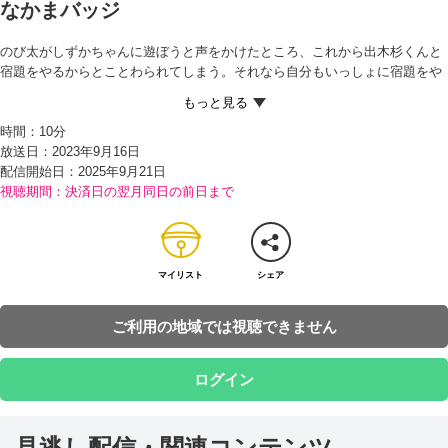
なかまバッジ
のび太がしずかちゃんに遊ぼうと声をかけたところ、これから出木杉くんと
宿題をやるからとことわられてしまう。それなら自分もいっしょに宿題をや
るというのび太に対し、いつも人の宿題を写すから勉強にならないと言うし
ずかちゃんと出木杉くん。
時間：
10分
ふてくされたのび太が歩いていると、スネ夫のリモコンカーが足にぶつかっ
放送日：2023年9月16日
てしまう。いたがるのび太に、こわれたらどうするんだ！とキレるスネ夫。
配信開始日：
2025年9月21日
さらに、そこにやってきたジャイアンに、「スネ夫の敵（てき）はオレの敵
視聴期間：決済日の翌月同日の前日まで
だ！」と言われ、なぐられてしまう。
のび太から話を聞いたドラえもんはおこり出し、空き地で遊んでいたジャイ
アンたちに、のび太にあやまるよう言い放つと、あやまるまで動かないとす
わりこむ。感動したのび太もすわりこむが、その直後、ドラえもんがつけて
いたバッジが光り出したのと同時にドラえもんがどこかへ行ってしまった！
マイリスト
シェア
そのせいでふたたびジャイアンにやられてしまうのび太。ドラえもんがつけ
ていたのは、『なかまバッジ』というひみつ道具で、同じ種類のバッジをつ
ご利用の地域では視聴できません
けていると、相手がこまっているときに助けに行かなくてはならないと聞い
たのび太は…!?
ログイン
見逃し配信・関連コンテンツ