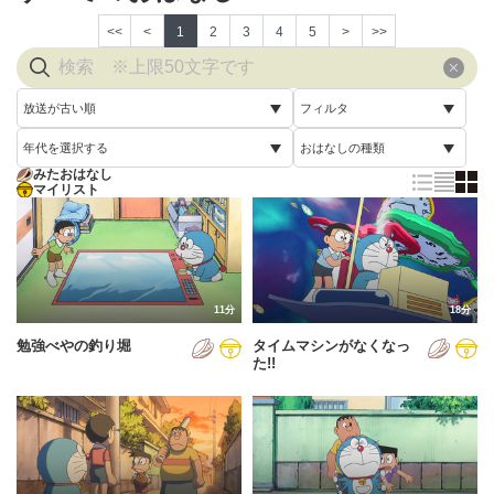
<<
<
1
2
3
4
5
>
>>
放送が古い順
フィルタ
年代を選択する
おはなしの種類
放送が古い順
すべて
みたおはなし
すべて
マイリスト
すべて
放送が新しい順
視聴済み
2005年
通常回
配信が古い順
未視聴
2006年
誕生日スペシャル
配信が新しい順
2007年
11分
18分
あいうえお順(昇順)
勉強べやの釣り堀
タイムマシンがなくなっ
2008年
あいうえお順(降順)
た!!
2009年
動画が長い順
2010年
動画が短い順
2011年