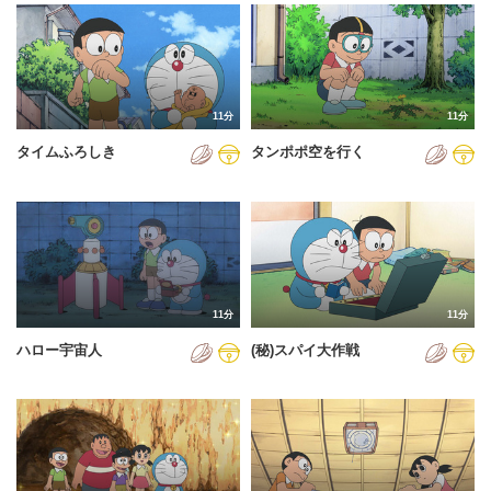
2024年
2025年
2026年
11分
11分
タイムふろしき
タンポポ空を行く
11分
11分
ハロー宇宙人
(秘)スパイ大作戦