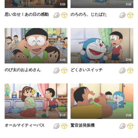
11分
11分
2012年
思い出せ！あの日の感動
のろのろ、じたばた
2013年
2014年
2015年
2016年
11分
22分
2017年
のび太のおよめさん
どくさいスイッチ
2018年
2019年
2020年
2021年
11分
11分
2022年
オールマイティーパス
驚音波発振機
2023年