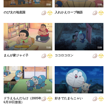
22分
11分
のび太の地底国
入れかえロープ物語
11分
11分
まんが家ジャイ子
ココロコロン
11分
11分
ドラえもんだらけ（2005年
好きでたまらニャい
6月10日放送）