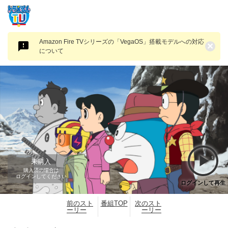
Amazon Fire TVシリーズの「VegaOS」搭載モデルへの対応
×
について
未購入
購入済の場合は
ログインしてください
ログインして再生
前のスト
番組TOP
次のスト
ーリー
ーリー