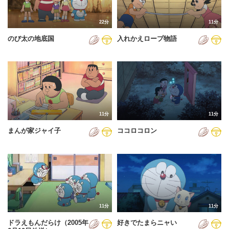
22分
11分
のび太の地底国
入れかえロープ物語
11分
11分
まんが家ジャイ子
ココロコロン
11分
11分
ドラえもんだらけ（2005年
好きでたまらニャい