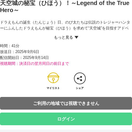
天空城の秘宝（ひほう）！～Legend of the True
Hero～
ドラえもんの誕生（たんじょう）日、のび太たちは伝説のトレジャーハンタ
ーにふんしたドラえもんが秘宝（ひほう）を求めて“天空城”を目指すアドベ
ンチャー映画（えいが）を楽しんでいた。誕生日のお祝いに、映画の主人公
となってさまざまな冒険（ぼうけん）を体験できるひみつ道具『映画缶（か
時間：
41分
ん）』を、ドラミちゃんにかしてもらったのだ。
放送日：2025年9月6日
自分たちも体験してみたくなったのび太たちは、それぞれ好きな缶を選んで
配信開始日：
2025年9月14日
映画の世界に入りこむ。のび太は西部劇（げき）の正義（せいぎ）の保安
視聴期間：決済日の翌月同日の前日まで
（ほあん）官、しずかちゃんはスパイ映画の敏腕（びんわん）エージェン
ト、ジャイアンは時代劇のスゴ腕（うで）の浪人（ろうにん）、スネ夫はSF
アクションのヒーローとなり、思い思いに冒険を楽しんでいた。
ところが、映画缶に想定外のトラブルが起きたのか、のび太たち4人はとつ
ぜん、ドラえもんが冒険する映画『天空城の秘宝！』の世界に放りこまれて
マイリスト
シェア
しまう…。しかも、この映画の世界の外に出るには、天空城の秘宝を見つ
け、物語を終わらせるしか方法がないことが判明（はんめい）！
ご利用の地域では視聴できません
ドラえもんたちは一致（いっち）団結（だんけつ）し、天空城に向けて出発
するが、思いもよらぬ危機（きき）が次々とおそいかかってきて…!?
ログイン