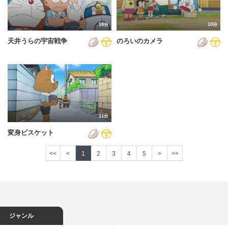
18分
10分
天井うらの宇宙戦争
のろいのカメラ
11分
変身ビスケット
<<
<
1
2
3
4
5
>
>>
ジャンル