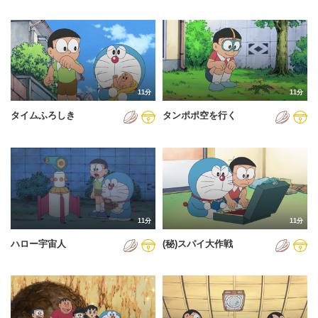
2023年
2024年
2025年
2026年
11分
11分
タイムふろしき
タンポポ空を行く
11分
11分
ハロー宇宙人
(秘)スパイ大作戦