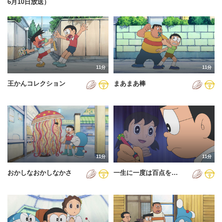
6月10日放送）
11分
11分
王かんコレクション
まあまあ棒
11分
11分
おかしなおかしなかさ
一生に一度は百点を…