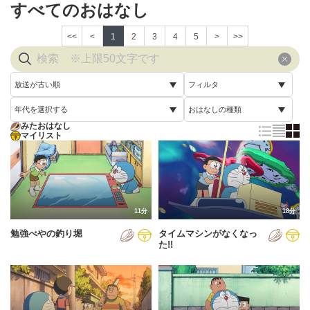
すべてのおはなし
<<
<
1
2
3
4
5
>
>>
放送が古い順
フィルタ
年代を選択する
おはなしの種類
放送が古い順
すべて
みたおはなし
すべて
マイリスト
すべて
放送が新しい順
視聴済み
2005年
通常回
配信が古い順
未視聴
2006年
誕生日スペシャル
配信が新しい順
2007年
11分
18分
あいうえお順(昇順)
勉強べやの釣り堀
タイムマシンがなくなっ
2008年
あいうえお順(降順)
た!!
2009年
動画が長い順
2010年
動画が短い順