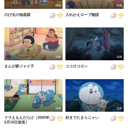
22分
11分
のび太の地底国
入れかえロープ物語
11分
11分
まんが家ジャイ子
ココロコロン
11分
11分
ドラえもんだらけ（2005年
好きでたまらニャい
6月10日放送）