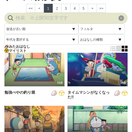
<<
<
1
2
3
4
5
>
>>
放送が古い順
フィルタ
年代を選択する
おはなしの種類
放送が古い順
すべて
みたおはなし
すべて
マイリスト
すべて
放送が新しい順
視聴済み
2005年
通常回
配信が古い順
未視聴
2006年
誕生日スペシャル
配信が新しい順
2007年
11分
18分
あいうえお順(昇順)
勉強べやの釣り堀
タイムマシンがなくなっ
2008年
あいうえお順(降順)
た!!
2009年
動画が長い順
2010年
動画が短い順
2011年