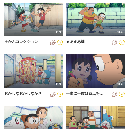
11分
11分
王かんコレクション
まあまあ棒
11分
11分
おかしなおかしなかさ
一生に一度は百点を…