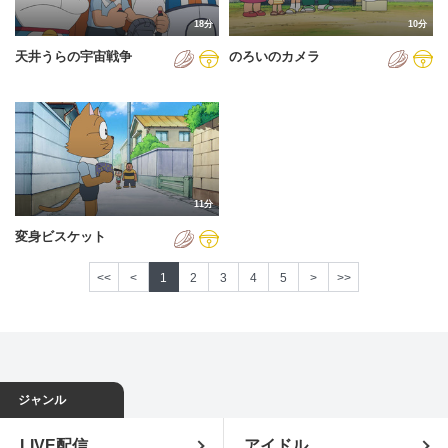
18分
10分
天井うらの宇宙戦争
のろいのカメラ
11分
変身ビスケット
<<
<
1
2
3
4
5
>
>>
ジャンル
LIVE配信
アイドル