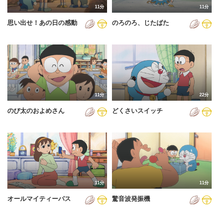
11分
11分
2012年
思い出せ！あの日の感動
のろのろ、じたばた
2013年
2014年
2015年
2016年
11分
22分
2017年
のび太のおよめさん
どくさいスイッチ
2018年
2019年
2020年
2021年
11分
11分
2022年
オールマイティーパス
驚音波発振機
2023年