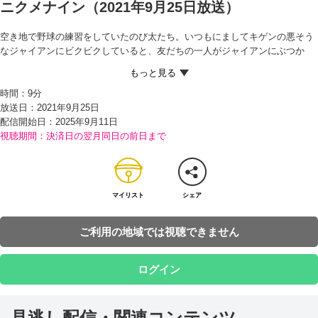
ニクメナイン（2021年9月25日放送）
空き地で野球の練習をしていたのび太たち。いつもにましてキゲンの悪そう
なジャイアンにビクビクしていると、友だちの一人がジャイアンにぶつか
り、そのいきおいでたおれたジャイアンは顔面からぬかるみにつっこんでし
まった…。
時間：
9分
のび太たちが恐怖（きょうふ）におののく中、にこやかにあやまる友だち。
放送日：2021年9月25日
「せっかくのいい顔がだいなしだよ」と言われたジャイアンは、なんと笑顔
配信開始日：
2025年9月11日
でゆるしたからビックリ！ ところが、その後、うまくボールをキャッチでき
視聴期間：決済日の翌月同日の前日まで
なかったのび太が、ヘラヘラとあやまったところ、おこったジャイアンにな
ぐられてしまう。
不公平だとおこるのび太に、「それは人がらだよ」と説明するドラえもん。
世の中には人ににくまれない得（とく）な人もいれば、反対に損（そん）な
人もいると言われたのび太は、自分も得な人になりたいと言い出す。
マイリスト
シェア
それを聞いたドラえもんが取り出したのは、『ニクメナイン』。1回1つぶ飲
むと、とっても感じのいい人になれると聞いたのび太は、すぐに口に入れて
ご利用の地域では視聴できません
みるが…!?
ログイン
見逃し配信・関連コンテンツ