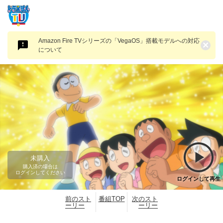
Amazon Fire TVシリーズの「VegaOS」搭載モデルへの対応
×
について
未購入
購入済の場合は
ログインしてください
ログインして再生
前のスト
番組TOP
次のスト
ーリー
ーリー