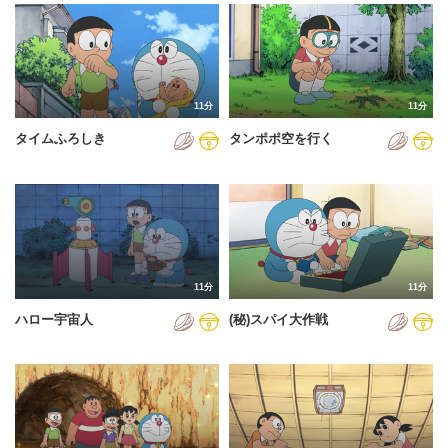
2024年
2025年
2026年
11分
11分
タイムふろしき
タンポポ空を行く
11分
11分
ハロー宇宙人
(秘)スパイ大作戦