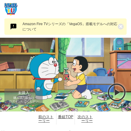
Amazon Fire TVシリーズの「VegaOS」搭載モデルへの対応
×
について
未購入
購入済の場合は
ログインしてください
ログインして再生
前のスト
番組TOP
次のスト
ーリー
ーリー