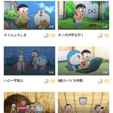
2024年
2025年
2026年
11分
11分
タイムふろしき
タンポポ空を行く
11分
11分
ハロー宇宙人
(秘)スパイ大作戦