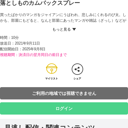
落としものカムバックスプレー
買ったばかりのマンガをジャイアンにうばわれ、悲しみにくれるのび太。し
かも、部屋にもどると、なんと部屋にあったマンガや雑誌（ざっし）などが
すべてなくなっていた…！ すぐに家の中をさがすのび太だったが、いくら言
っても勉強をしないのび太におこったママが、今朝ゴミとして出してしまっ
時間：
10分
たのだという。
放送日：2021年9月11日
生きる希望を失った…と落ちこむのび太を見て、「マンガはもうすぐ帰って
配信開始日：
2025年9月8日
くる」と声をかけるドラえもん。のび太が顔を上げると、なんと窓（まど）
視聴期間：決済日の翌月同日の前日まで
の外からマンガの群れが飛んで来て、次々と部屋の中に入ってきたからビッ
クリ！
ドラえもんによると、あらかじめ『落としものカムバックスプレー』をスプ
レーしておいたのだという。これを使うと、どこかに落としてもなくして
も、必ず持ち主の家に帰ってくるのだ。大よろこびしたのび太は、部屋中の
マイリスト
シェア
ものにスプレーすることに。
これでだいじょうぶだと安心し、調子に乗ったのび太は、ママのおつかいを
ご利用の地域では視聴できません
ことわると、舌（した）を出して挑戦（ちょうせん）的な態度（たいど）を
取り、ママをおこらせるが…!?
ログイン
見逃し配信・関連コンテンツ