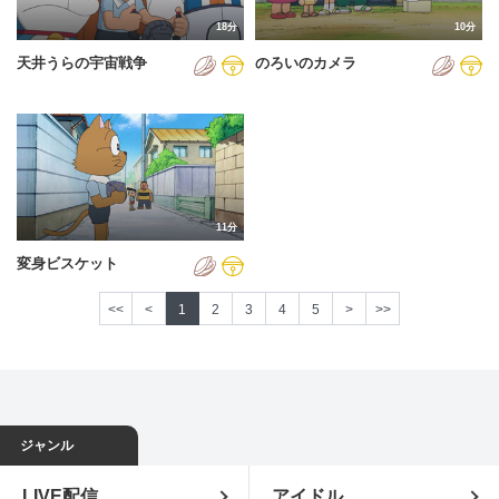
18分
10分
天井うらの宇宙戦争
のろいのカメラ
11分
変身ビスケット
<<
<
1
2
3
4
5
>
>>
ジャンル
LIVE配信
アイドル