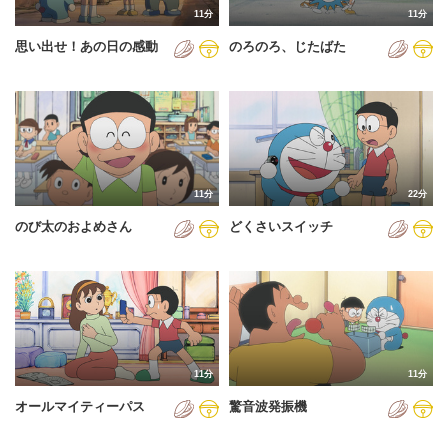
11分
11分
2012年
思い出せ！あの日の感動
のろのろ、じたばた
2013年
2014年
2015年
2016年
11分
22分
2017年
のび太のおよめさん
どくさいスイッチ
2018年
2019年
2020年
2021年
11分
11分
2022年
オールマイティーパス
驚音波発振機
2023年