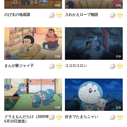
22分
11分
のび太の地底国
入れかえロープ物語
11分
11分
まんが家ジャイ子
ココロコロン
11分
11分
ドラえもんだらけ（2005年
好きでたまらニャい
6月10日放送）