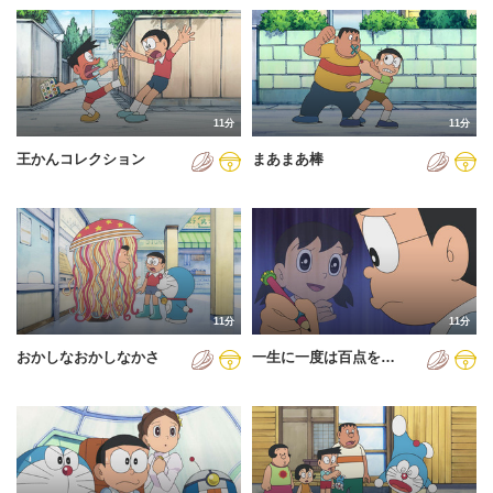
11分
11分
王かんコレクション
まあまあ棒
11分
11分
おかしなおかしなかさ
一生に一度は百点を…