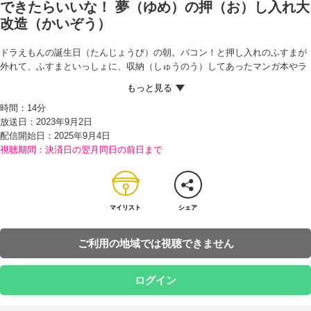
できたらいいな！ 夢（ゆめ）の押（お）し入れ大
改造（かいぞう）
ドラえもんの誕生日（たんじょうび）の朝。バコン！と押し入れのふすまが
外れて、ふすまといっしょに、収納（しゅうのう）してあったマンガ本やラ
ジカセ、ガラクタなどがなだれのように、寝（ね）ているのび太の上に落ち
てくる。ビックリして飛び起きたのび太が、押し入れの中をのぞくと、ドラ
時間：
14分
えもんがひどい寝相で寝ていて…。
放送日：2023年9月2日
その出来事をしずかちゃんやジャイアン、スネ夫に話すのび太。もっと居心
配信開始日：
2025年9月4日
地（いごこち）よくしてあげたいというのび太の話を聞いたしずかちゃん
視聴期間：決済日の翌月同日の前日まで
は、「キレイにした押し入れを、ドラちゃんへの誕生日プレゼントしましょ
うよ！」と提案（ていあん）。みんなで協力して、押し入れの改造をするこ
とに…。
まずは交替（こうたい）でドラえもんを外に連れ出し、その間に大改造を開
始するが…!?
マイリスト
シェア
ご利用の地域では視聴できません
ログイン