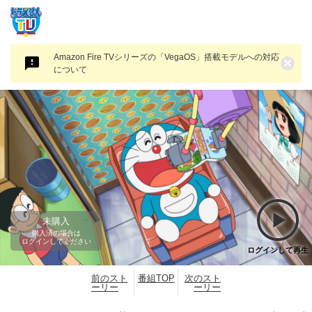
Amazon Fire TVシリーズの「VegaOS」搭載モデルへの対応
×
について
未購入
購入済の場合は
ログインしてください
ログインして再生
前のスト
番組TOP
次のスト
ーリー
ーリー