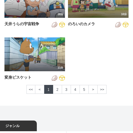
18分
10分
天井うらの宇宙戦争
のろいのカメラ
11分
変身ビスケット
<<
<
1
2
3
4
5
>
>>
ジャンル