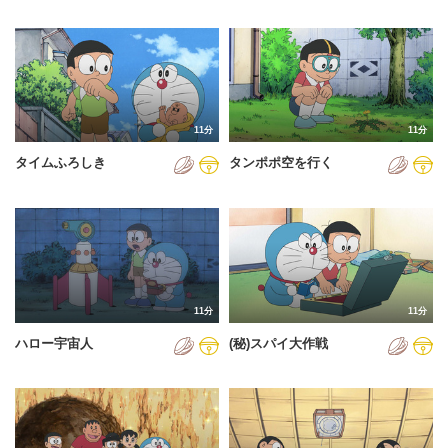
2023年
2024年
2025年
2026年
11分
11分
タイムふろしき
タンポポ空を行く
11分
11分
ハロー宇宙人
(秘)スパイ大作戦