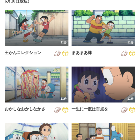
6月10日放送）
11分
11分
王かんコレクション
まあまあ棒
11分
11分
おかしなおかしなかさ
一生に一度は百点を…