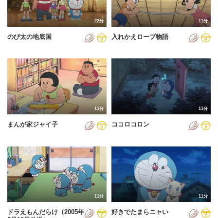
22分
11分
のび太の地底国
入れかえロープ物語
11分
11分
まんが家ジャイ子
ココロコロン
11分
11分
ドラえもんだらけ（2005年
好きでたまらニャい