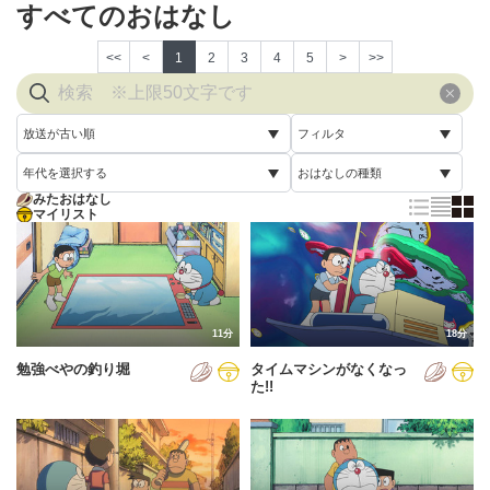
すべてのおはなし
<<
<
1
2
3
4
5
>
>>
放送が古い順
フィルタ
年代を選択する
おはなしの種類
放送が古い順
すべて
みたおはなし
すべて
マイリスト
すべて
放送が新しい順
視聴済み
2005年
通常回
配信が古い順
未視聴
2006年
誕生日スペシャル
配信が新しい順
2007年
11分
18分
あいうえお順(昇順)
勉強べやの釣り堀
タイムマシンがなくなっ
2008年
あいうえお順(降順)
た!!
2009年
動画が長い順
2010年
動画が短い順