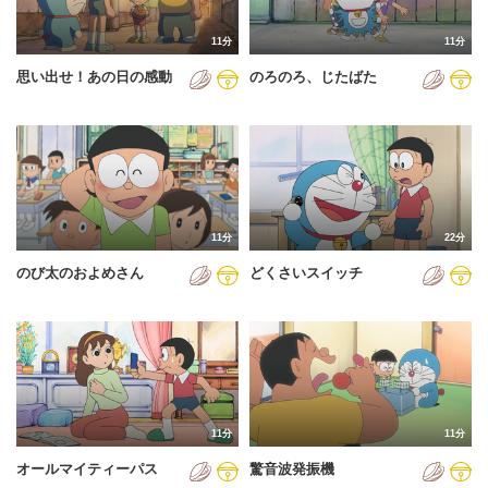
2011年
11分
11分
2012年
思い出せ！あの日の感動
のろのろ、じたばた
2013年
2014年
2015年
2016年
11分
22分
2017年
のび太のおよめさん
どくさいスイッチ
2018年
2019年
2020年
2021年
11分
11分
2022年
オールマイティーパス
驚音波発振機