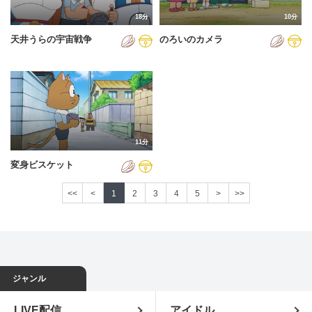
18分
10分
天井うらの宇宙戦争
のろいのカメラ
11分
変身ビスケット
<<
<
1
2
3
4
5
>
>>
ジャンル
LIVE配信
アイドル