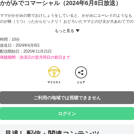
かがみでコマーシャル（2024年6月8日放送）
ママがかがみの前でおけしょうをしていると、かがみにユーレイのようなも
のが映（うつ）ったからビックリ！ おどろいたママとのび太が大あわてでの
び太の部屋へとにげていくと、ドラえもんが手にしていた本に先ほどのユー
レイが…！
時間：
10分
ママにおこられてしまったドラえもんだったが、おどろかすつもりはなく、
放送日：2024年6月8日
『遠写かがみ』というひみつ道具で実験をしていたのだという。このかがみ
配信開始日：
2025年11月21日
に映したものは、近くにある他のかがみやガラスにも同時に映すことができ
視聴期間：決済日の翌月同日の前日まで
るというのだ。
あまり役に立たない道具だからと、遠写かがみをこわそうとするドラえもん
だったが、のび太はもったいないとそれを止める。そして考えた末、お店の
広告（こうこく）を引き受け、町中のかがみにそのお店のコマーシャルを流
すことを思いつく。
マイリスト
シェア
次の日、営業（えいぎょう）に回る二人だったが、どのお店にもことわられ
てしまう…。そこで、最初の一軒（けん）は無料でコマーシャルを作ること
ご利用の地域では視聴できません
にし、裏（うら）通りのさびれた和菓子（わがし）店に目を付けるが…!?
ログイン
見逃し配信・関連コンテンツ