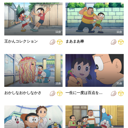
11分
11分
王かんコレクション
まあまあ棒
11分
11分
おかしなおかしなかさ
一生に一度は百点を…