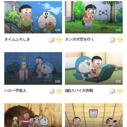
2024年
2025年
2026年
11分
11分
タイムふろしき
タンポポ空を行く
11分
11分
ハロー宇宙人
(秘)スパイ大作戦