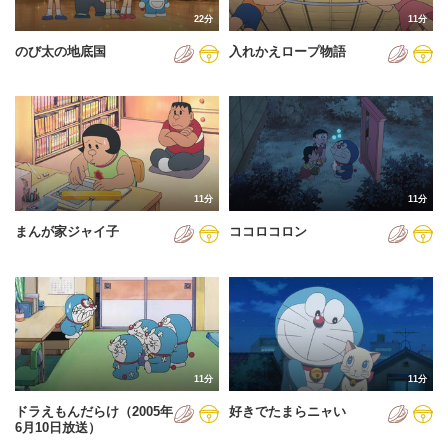
22分
11分
のび太の地底国
入れかえロープ物語
11分
11分
まんが家ジャイ子
ココロコロン
11分
11分
ドラえもんだらけ（2005年
好きでたまらニャい
6月10日放送）