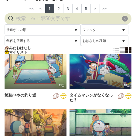
<<
<
1
2
3
4
5
>
>>
放送が古い順
フィルタ
年代を選択する
おはなしの種類
放送が古い順
すべて
みたおはなし
すべて
マイリスト
すべて
放送が新しい順
視聴済み
2005年
通常回
配信が古い順
未視聴
2006年
誕生日スペシャル
配信が新しい順
2007年
11分
18分
あいうえお順(昇順)
勉強べやの釣り堀
タイムマシンがなくなっ
2008年
あいうえお順(降順)
た!!
2009年
動画が長い順
2010年
動画が短い順
2011年