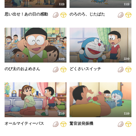
11分
11分
2012年
思い出せ！あの日の感動
のろのろ、じたばた
2013年
2014年
2015年
2016年
11分
22分
2017年
のび太のおよめさん
どくさいスイッチ
2018年
2019年
2020年
2021年
11分
11分
2022年
オールマイティーパス
驚音波発振機
2023年