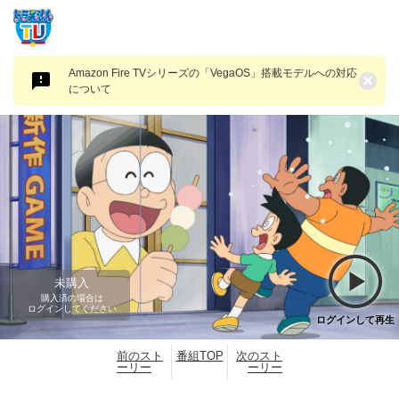
Amazon Fire TVシリーズの「VegaOS」搭載モデルへの対応
×
について
未購入
購入済の場合は
ログインしてください
ログインして再生
前のスト
番組TOP
次のスト
ーリー
ーリー