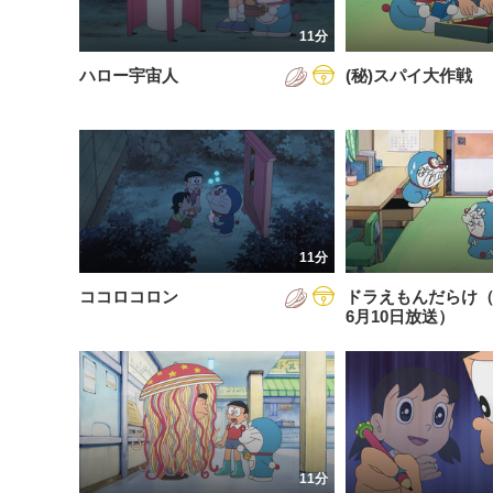
201
11分
201
ハロー宇宙人
(秘)スパイ大作戦
201
202
202
202
11分
202
ココロコロン
ドラえもんだらけ（2
202
6月10日放送）
202
202
11分