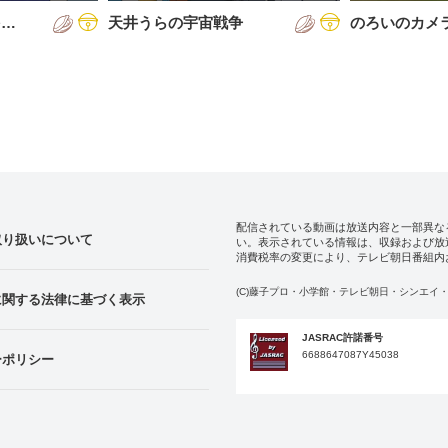
を…
天井うらの宇宙戦争
のろいのカメ
配信されている動画は放送内容と一部異な
取り扱いについて
い。表示されている情報は、収録および放
消費税率の変更により、テレビ朝日番組内
(C)藤子プロ・小学館・テレビ朝日・シンエイ・
に関する法律に基づく表示
JASRAC許諾番号
6688647087Y45038
ーポリシー