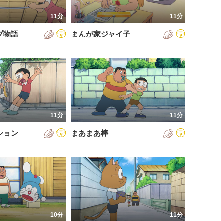
11分
11分
プ物語
まんが家ジャイ子
11分
11分
ション
まあまあ棒
10分
11分