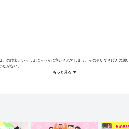
は、のび太といっしょにろうかに立たされてしまう。そのせいできげんの悪
かたがない。
ぐに宿題をして、夜はさっさと寝（ね）なさい！とおこられるが、気落ちした
り出すと、タイマーを回して、寝転がっているのび太のまくら元へ。5分後、
リ！
たびにオバケに注意され、どうにか宿題を終わらせたところ、そのオバケは消
ということと、その使い方が書いてあり…!?