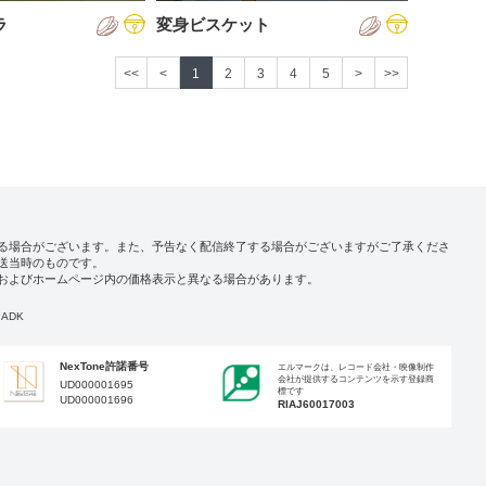
ラ
変身ビスケット
<<
<
1
2
3
4
5
>
>>
る場合がございます。また、予告なく配信終了する場合がございますがご了承くださ
送当時のものです。
およびホームページ内の価格表示と異なる場合があります。
ADK
NexTone許諾番号
エルマークは、レコード会社・映像制作
会社が提供するコンテンツを示す登録商
UD000001695
標です
UD000001696
RIAJ60017003