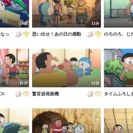
5年
通常回
6年
誕生日スペシャル
18分
11分
7年
くなっ
思い出せ！あの日の感動
のろのろ、じ
8年
9年
0年
1年
2年
11分
11分
3年
パス
驚音波発振機
タイムふろし
4年
5年
6年