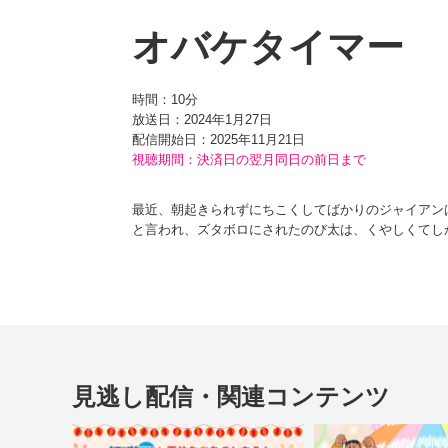
オバケタイマー
時間：
10分
放送日：2024年1月27日
配信開始日：
2025年11月21日
視聴期間：決済日の翌月同日の前日まで
最近、朝起きられずにちこくしてばかりのジャイアン
と言われ、ズタボロにされたのび太は、くやしくてし
家に帰ったとたん、先生から電話を受けたママに、す
言って寝転んでしまう。
その様子を見たドラえもんは、時計のようなものを取
飛び回って「宿題やれ～」とせまってきたからビック
あわててつくえに向かうのび太だったが、手を止める
ところ、これが『オバケタイマー』というひみつ道具
見逃し配信・関連コンテンツ