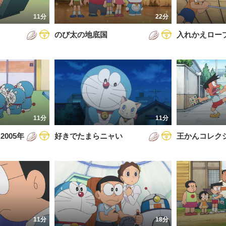
7年
11分
22分
8年
のび太の地底国
入れかえロー
9年
0年
1年
2年
11分
11分
3年
005年
好きでたまらニャい
王かんコレク
4年
5年
6年
11分
18分