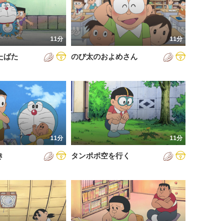
11分
11分
たばた
のび太のおよめさん
11分
11分
き
タンポポ空を行く