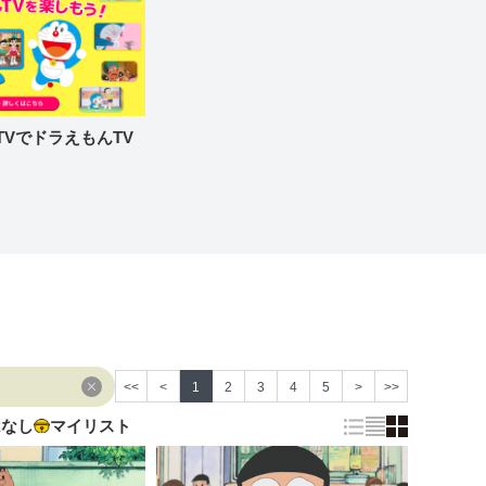
re TVでドラえもんTV
<<
<
1
2
3
4
5
>
>>
はなし
マイリスト