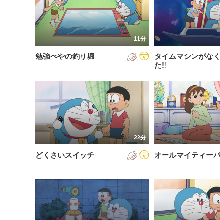
200
放送が新しい順
視聴済み
200
配信が古い順
未視聴
11分
200
配信が新しい順
勉強べやの釣り堀
タイムマシンがな
200
あいうえお順(昇順)
た!!
200
あいうえお順(降順)
201
動画が長い順
201
動画が短い順
201
22分
201
どくさいスイッチ
オールマイティー
201
201
201