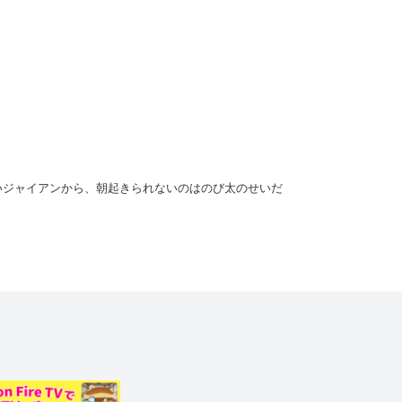
いジャイアンから、朝起きられないのはのび太のせいだ
のび太はそんな気分ではないから5分だけ休ませてと
時計のとびらからオバケが飛び出し、のび太の周りを
えてしまった！ ふとのび太がその時計を手に取った