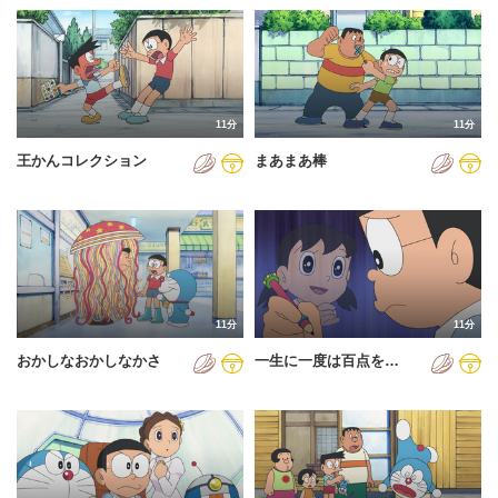
11分
11分
王かんコレクション
まあまあ棒
11分
11分
おかしなおかしなかさ
一生に一度は百点を…