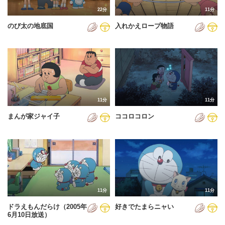
22分
11分
のび太の地底国
入れかえロープ物語
11分
11分
まんが家ジャイ子
ココロコロン
11分
11分
ドラえもんだらけ（2005年
好きでたまらニャい
6月10日放送）