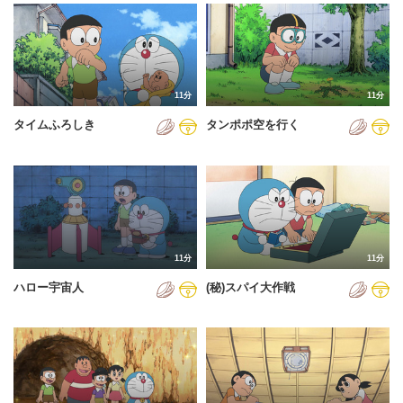
2024年
2025年
2026年
11分
11分
タイムふろしき
タンポポ空を行く
11分
11分
ハロー宇宙人
(秘)スパイ大作戦