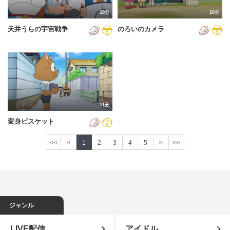
18分
10分
天井うらの宇宙戦争
のろいのカメラ
11分
変身ビスケット
<<
<
1
2
3
4
5
>
>>
ジャンル
LIVE配信
アイドル