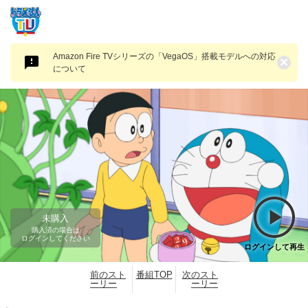
Amazon Fire TVシリーズの「VegaOS」搭載モデルへの対応
×
について
未購入
購入済の場合は
ログインしてください
ログインして再生
前のスト
番組TOP
次のスト
ーリー
ーリー