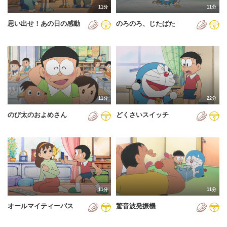
11分
11分
2012年
思い出せ！あの日の感動
のろのろ、じたばた
2013年
2014年
2015年
2016年
11分
22分
2017年
のび太のおよめさん
どくさいスイッチ
2018年
2019年
2020年
2021年
11分
11分
2022年
オールマイティーパス
驚音波発振機
2023年