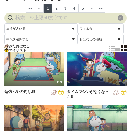
<<
<
1
2
3
4
5
>
>>
放送が古い順
フィルタ
年代を選択する
おはなしの種類
放送が古い順
すべて
みたおはなし
すべて
マイリスト
すべて
放送が新しい順
視聴済み
2005年
通常回
配信が古い順
未視聴
2006年
誕生日スペシャル
配信が新しい順
2007年
11分
18分
あいうえお順(昇順)
勉強べやの釣り堀
タイムマシンがなくなっ
2008年
あいうえお順(降順)
た!!
2009年
動画が長い順
2010年
動画が短い順
2011年