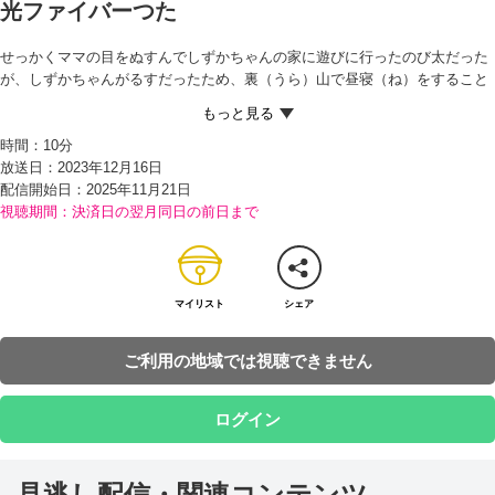
光ファイバーつた
せっかくママの目をぬすんでしずかちゃんの家に遊びに行ったのび太だった
が、しずかちゃんがるすだったため、裏（うら）山で昼寝（ね）をすること
に。ところが、最近雨が続いていたせいで、地面がぬかるんでおり、とても
寝られない。
時間：
10分
そこでマンガを立ち読みしようと本屋に行くが、今日はお休み。しかたな
放送日：2023年12月16日
く、ジャイアンたちと遊ぼうと空き地に向かったところ、きげんの悪いジャ
配信開始日：
2025年11月21日
イアンにズタボロにされてしまう…。
視聴期間：決済日の翌月同日の前日まで
きちょうな時間をむだにしてしまったと落ちこむのび太から、出かける前に
目的地の様子を調べる道具がないかと聞かれたドラえもんは、『光ファイバ
ーつた』を取り出す。12あるというチャンネルのうち、ためしに1チャンネ
ルのシールを部屋のふすまにはったところ、1本のつたがどんどんのびて、
天井をぬけてカベの中をつたい、シールの場所にレンズらしきものになって
マイリスト
シェア
あらわれたからビックリ！
そして、ドラえもんがスイッチをおしたところ、レンズの前にいる自分たち
ご利用の地域では視聴できません
がモニターに映（うつ）し出される。ようするに、チャンネルシールで指定
した場所までつたがのび、その場所の様子がモニターに映るのだ。
のび太はさっそくチャンネルシールを手に、よく行く場所へと向かうが…!?
ログイン
見逃し配信・関連コンテンツ