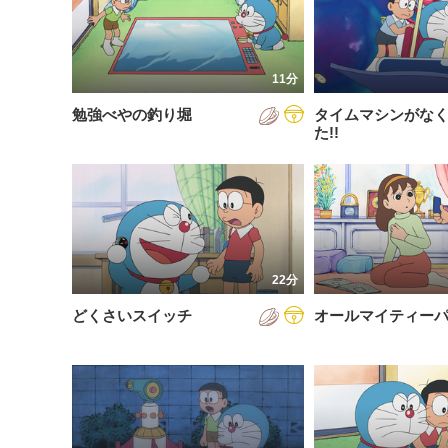
200
放送が新しい順
視聴済み
200
配信が古い順
未視聴
11分
200
配信が新しい順
勉強べやの釣り堀
タイムマシンがな
200
あいうえお順(昇順)
た!!
200
あいうえお順(降順)
201
動画が長い順
201
動画が短い順
201
22分
201
どくさいスイッチ
オールマイティー
201
201
201