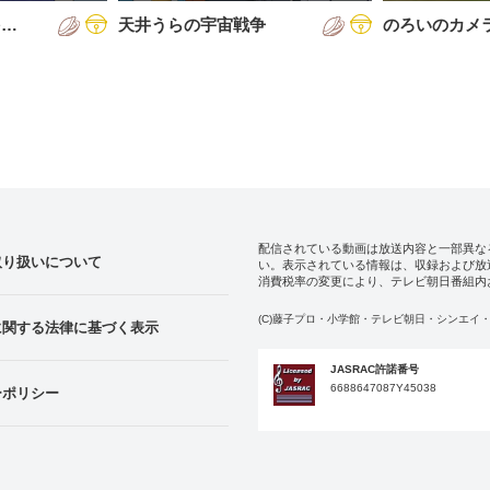
を…
天井うらの宇宙戦争
のろいのカメ
配信されている動画は放送内容と一部異な
取り扱いについて
い。表示されている情報は、収録および放
消費税率の変更により、テレビ朝日番組内
(C)藤子プロ・小学館・テレビ朝日・シンエイ・
に関する法律に基づく表示
JASRAC許諾番号
6688647087Y45038
ーポリシー