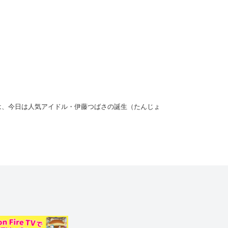
は、今日は人気アイドル・伊藤つばさの誕生（たんじょ
さっそくつばさの立体コピーを作り出す。コピーには話
ーが、今日は誕生日なのに仕事ばかりとなげき始める。
こびののび太たち。調子に乗ったのび太は、つばさのコ