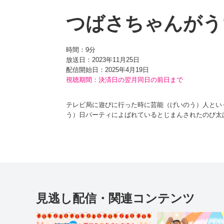
つばさちゃんがう
時間：
9分
放送日：2023年11月25日
配信開始日：
2025年4月19日
視聴期間：決済日の翌月同日の前日まで
テレビ局に遊びに行った時に芸能（げいのう）人とい
う）日パーティによばれているとじまんされたのび太
そんなのび太に泣きつかれたドラえもんは、本物を立
しかけても反応（はんのう）しないが、本物が話した
スネ夫の話はウソだったのだ！
その後、つばさのコピーといっしょに写真を撮ったり
ピーと撮った写真を、つばさがうちに遊びに来た時に
見逃し配信・関連コンテンツ