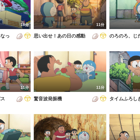
5年
通常回
6年
誕生日スペシャル
18分
11分
7年
くなっ
思い出せ！あの日の感動
のろのろ、じ
8年
9年
0年
1年
2年
11分
11分
3年
パス
驚音波発振機
タイムふろし
4年
5年
6年