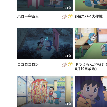
201
11分
201
ハロー宇宙人
(秘)スパイ大作戦
201
202
202
202
11分
202
ココロコロン
ドラえもんだらけ（2
202
6月10日放送）
202
202
11分