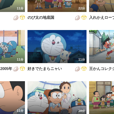
7年
11分
22分
8年
のび太の地底国
入れかえロー
9年
0年
1年
2年
11分
11分
3年
005年
好きでたまらニャい
王かんコレク
4年
5年
6年
11分
18分