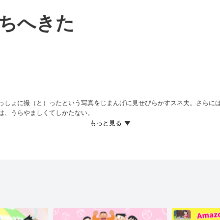
ちへきた
っしょに撮（と）ったという写真をじまんげに見せびらかすスネ夫。さらに
は、うらやましくてしかたない。
体コピーして取りよせることができる『コピーとりよせ機』を取り出すと、
り動いたりすると、まったく同じ動きをするらしい。すると、つばさのコピ
、本物のつばさが歌番組に出たため、歌うつばさを目の前で見たりと大よろ
撮ったと言って、しずかちゃんやジャイアンにじまんするが…!?