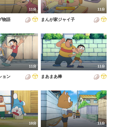
11分
11分
プ物語
まんが家ジャイ子
11分
11分
ション
まあまあ棒
10分
11分