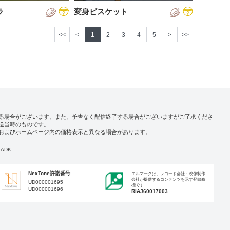
ラ
変身ビスケット
<<
<
1
2
3
4
5
>
>>
る場合がございます。また、予告なく配信終了する場合がございますがご了承くださ
送当時のものです。
およびホームページ内の価格表示と異なる場合があります。
ADK
NexTone許諾番号
エルマークは、レコード会社・映像制作
会社が提供するコンテンツを示す登録商
UD000001695
標です
UD000001696
RIAJ60017003