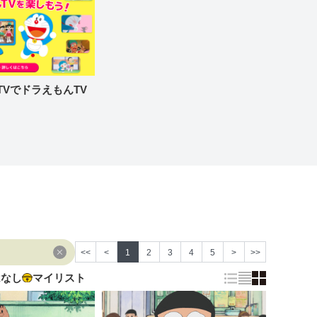
re TVでドラえもんTV
<<
<
1
2
3
4
5
>
>>
はなし
マイリスト