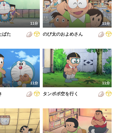
11分
11分
たばた
のび太のおよめさん
11分
11分
き
タンポポ空を行く