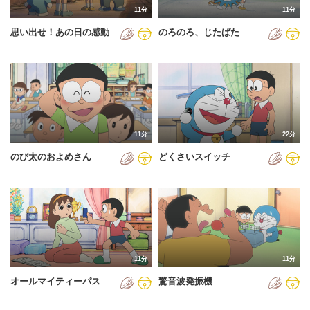
11分
11分
2012年
思い出せ！あの日の感動
のろのろ、じたばた
2013年
2014年
2015年
2016年
11分
22分
2017年
のび太のおよめさん
どくさいスイッチ
2018年
2019年
2020年
2021年
11分
11分
2022年
オールマイティーパス
驚音波発振機
2023年