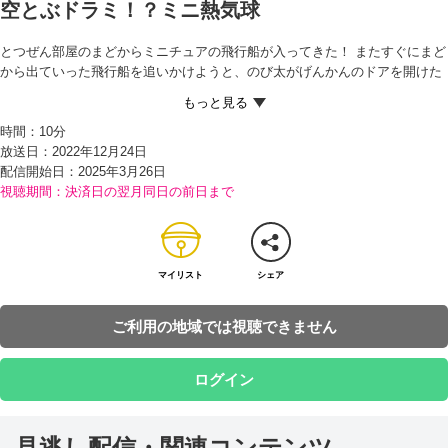
空とぶドラミ！？ミニ熱気球
とつぜん部屋のまどからミニチュアの飛行船が入ってきた！ またすぐにまど
から出ていった飛行船を追いかけようと、のび太がげんかんのドアを開けた
ところ、そこにはジャイアンとスネ夫が…。部屋に入ってきたのは、スネ夫
のいとこが作った、飛行船型（がた）のラジコンだったのだ。じまんげなス
時間：
10分
ネ夫は、飛行船に乗った時のじまんまで始める。
放送日：2022年12月24日
そんなスネ夫をうらやましく思ったのび太は、自分もほしいとドラえもんに
配信開始日：
2025年3月26日
泣きつく。すると、ちょうどそこに、ドラえもんからたのまれたというドラ
視聴期間：決済日の翌月同日の前日まで
ミが、かわいい『ミニ熱気球』を持って未来からやってきた。この熱気球
は、なんと1本のお線香の熱でふくらんで飛ぶことができるのだという。
操縦（そうじゅう）はできないものの、ジェット気流発生機と着地ポイント
で目的地まで飛ぶことができ、モニターで気球からの景色を見ることもでき
ると聞き、大よろこびののび太。ミニ熱気球を使って、しずかちゃんがわす
マイリスト
シェア
れていったブローチをとどけようと考え、熱気球を送り出すことにする
が…!?
ご利用の地域では視聴できません
ログイン
見逃し配信・関連コンテンツ