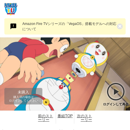
Amazon Fire TVシリーズの「VegaOS」搭載モデルへの対応
×
について
未購入
購入済の場合は
ログインしてください
ログインして再生
前のスト
番組TOP
次のスト
ーリー
ーリー