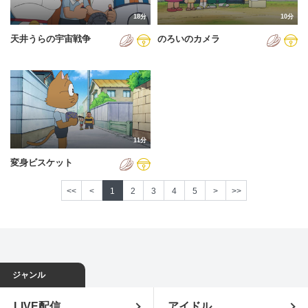
18分
10分
天井うらの宇宙戦争
のろいのカメラ
11分
変身ビスケット
<<
<
1
2
3
4
5
>
>>
ジャンル
LIVE配信
アイドル