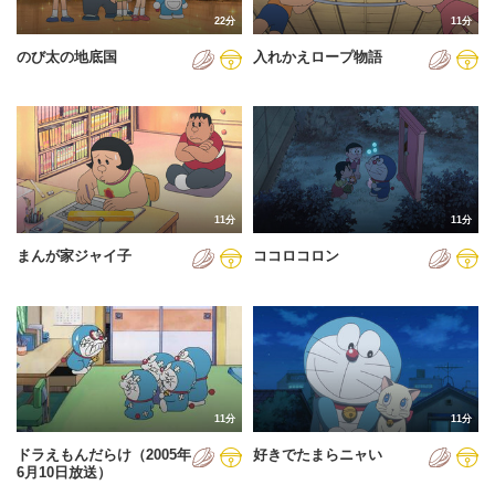
22分
11分
のび太の地底国
入れかえロープ物語
11分
11分
まんが家ジャイ子
ココロコロン
11分
11分
ドラえもんだらけ（2005年
好きでたまらニャい
6月10日放送）