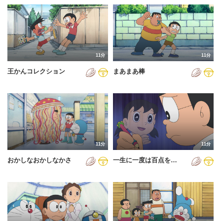
11分
11分
王かんコレクション
まあまあ棒
11分
11分
おかしなおかしなかさ
一生に一度は百点を…