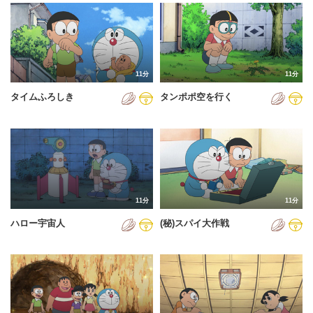
2024年
2025年
2026年
11分
11分
タイムふろしき
タンポポ空を行く
11分
11分
ハロー宇宙人
(秘)スパイ大作戦