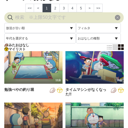
<<
<
1
2
3
4
5
>
>>
放送が古い順
フィルタ
年代を選択する
おはなしの種類
放送が古い順
すべて
みたおはなし
すべて
マイリスト
すべて
放送が新しい順
視聴済み
2005年
通常回
配信が古い順
未視聴
2006年
誕生日スペシャル
配信が新しい順
2007年
11分
18分
あいうえお順(昇順)
勉強べやの釣り堀
タイムマシンがなくなっ
2008年
あいうえお順(降順)
た!!
2009年
動画が長い順
2010年
動画が短い順
2011年