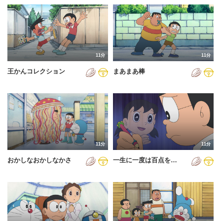
11分
11分
王かんコレクション
まあまあ棒
11分
11分
おかしなおかしなかさ
一生に一度は百点を…