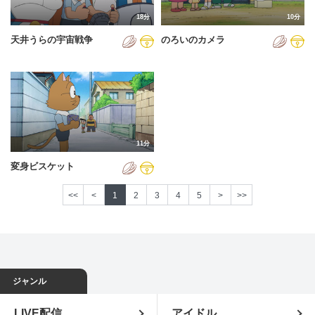
18分
10分
天井うらの宇宙戦争
のろいのカメラ
11分
変身ビスケット
<<
<
1
2
3
4
5
>
>>
ジャンル
LIVE配信
アイドル