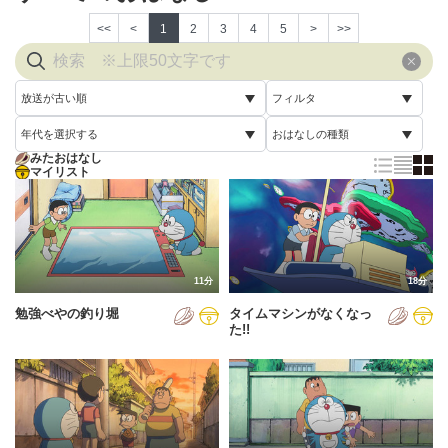
<<
<
1
2
3
4
5
>
>>
放送が古い順
フィルタ
年代を選択する
おはなしの種類
放送が古い順
すべて
みたおはなし
すべて
マイリスト
すべて
放送が新しい順
視聴済み
2005年
通常回
配信が古い順
未視聴
2006年
誕生日スペシャル
配信が新しい順
2007年
11分
18分
あいうえお順(昇順)
勉強べやの釣り堀
タイムマシンがなくなっ
2008年
あいうえお順(降順)
た!!
2009年
動画が長い順
2010年
動画が短い順
2011年