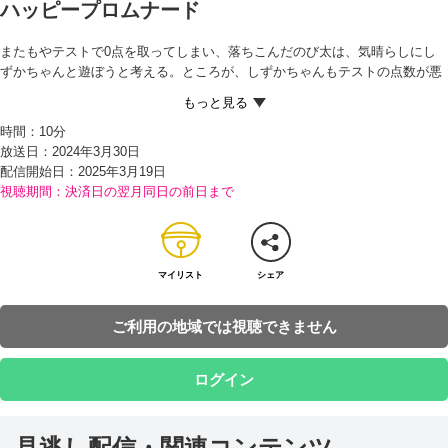
ハッピープロムナード
またもやテストで0点を取ってしまい、落ちこんだのび太は、気晴らしにし
ずかちゃんと遊ぼうと考える。ところが、しずかちゃんもテストの点数が悪
くてママにしかられたと落ちこんでいた…。仲間だとよろこぶのび太だった
が、しずかちゃんの点数が85点だったと聞き、ますます落ちこんでしまう。
時間：
10分
家に帰ると、ちょうどやってきたセールスマンに百科事典を見せられ、これ
放送日：2024年3月30日
で少しは成績（せいせき）が上がるかもと言われたのび太は大激怒（げき
配信開始日：
2025年3月19日
ど）。さらに落ちこんだのび太はおやつにも反応（はんのう）せず、ドラえ
視聴期間：決済日の翌月同日の前日まで
もんが「火事だ！地震（じしん）だ！」とさけんでも無反応…。
そんなのび太を見かねたドラえもんは、『ハッピープロムナード』というじ
ゅうたんのようなひみつ道具を取り出す。これの上を歩くよう言われたのび
太は、気持ちが軽くなったからビックリ！ 一歩進むごとにゆかいになると言
われた通り、すっかり元気になる。
マイリスト
シェア
その後、しずかちゃんにも元気になってもらおうとしずかちゃんの家へ。と
ころが、、ハッピープロムナードの上を歩いたしずかちゃんは、なぜかさら
ご利用の地域では視聴できません
に落ちこんでしまい…!?
ログイン
見逃し配信・関連コンテンツ