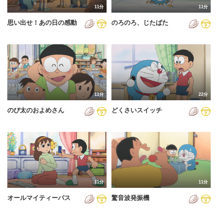
11分
11分
2012年
思い出せ！あの日の感動
のろのろ、じたばた
2013年
2014年
2015年
2016年
11分
22分
2017年
のび太のおよめさん
どくさいスイッチ
2018年
2019年
2020年
2021年
11分
11分
2022年
オールマイティーパス
驚音波発振機
2023年