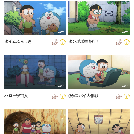
2024年
2025年
2026年
11分
11分
タイムふろしき
タンポポ空を行く
11分
11分
ハロー宇宙人
(秘)スパイ大作戦