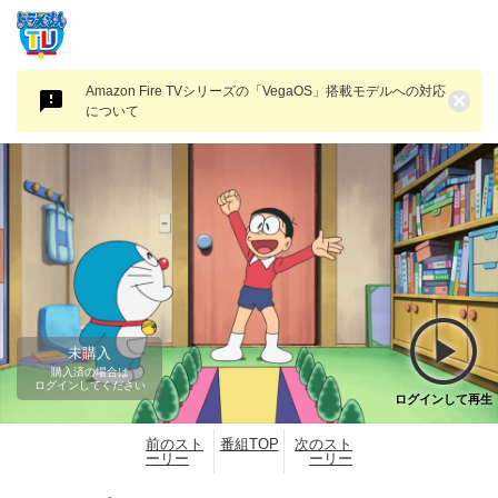
Amazon Fire TVシリーズの「VegaOS」搭載モデルへの対応
×
について
未購入
購入済の場合は
ログインしてください
ログインして再生
前のスト
番組TOP
次のスト
ーリー
ーリー