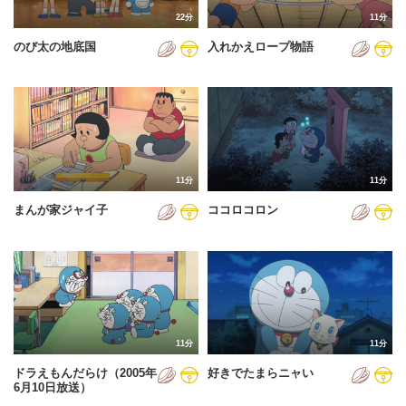
22分
11分
のび太の地底国
入れかえロープ物語
11分
11分
まんが家ジャイ子
ココロコロン
11分
11分
ドラえもんだらけ（2005年
好きでたまらニャい
6月10日放送）