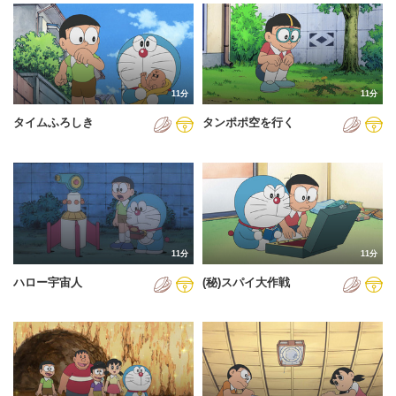
2024年
2025年
2026年
11分
11分
タイムふろしき
タンポポ空を行く
11分
11分
ハロー宇宙人
(秘)スパイ大作戦