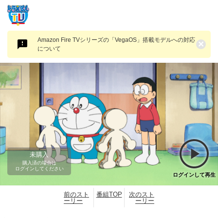
Amazon Fire TVシリーズの「VegaOS」搭載モデルへの対応
×
について
未購入
購入済の場合は
ログインしてください
ログインして再生
前のスト
番組TOP
次のスト
ーリー
ーリー