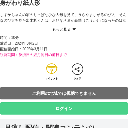
身がわり紙人形
しずかちゃんの家のりっぱなひな人形を見て、うらやましがるのび太。そん
なのび太を見た出木杉くんは、おひなさまが豪華（ごうか）になったのは江
戸（えど）時代のことで、もっと昔は、紙細工のかんたんなもので、子ども
が病気や災難（さいなん）にあわないよう、身代わりとして川に流していた
時間：
10分
と話す。
放送日：2024年3月2日
みんなが出木杉くんに感心していると、しずかちゃんのママがケーキと甘酒
配信開始日：
2025年3月11日
（あまざけ）を出してくれる。さっそくいただこうとするのび太だったが、
視聴期間：決済日の翌月同日の前日まで
みんなからまだ来ていないドラえもんをよんできたほうがいいと言われ、し
かたなくむかえに行くことに。
タケコプターで家に向かうとちゅうで、目の前に落ちてきた野球ボールを、
何も考えずにけとばしてしまうのび太。そのせいで、相手チームの打ったフ
ライがホームランになってしまったため、ジャイアンとスネ夫はカンカンに
マイリスト
シェア
おこり出す。
それを見たのび太は、大あわててでにげていき、自分の部屋へ。すると、ド
ご利用の地域では視聴できません
ラえもんが押（お）し入れの中で、ふとんをかぶってふるえていて…!?
ログイン
見逃し配信・関連コンテンツ