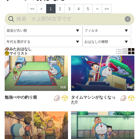
<<
<
1
2
3
4
5
>
>>
放送が古い順
フィルタ
年代を選択する
おはなしの種類
放送が古い順
すべて
みたおはなし
すべて
マイリスト
すべて
放送が新しい順
視聴済み
2005年
通常回
配信が古い順
未視聴
2006年
誕生日スペシャル
配信が新しい順
2007年
11分
18分
あいうえお順(昇順)
勉強べやの釣り堀
タイムマシンがなくなっ
2008年
あいうえお順(降順)
た!!
2009年
動画が長い順
2010年
動画が短い順
2011年