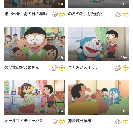
11分
11分
2012年
思い出せ！あの日の感動
のろのろ、じたばた
2013年
2014年
2015年
2016年
11分
22分
2017年
のび太のおよめさん
どくさいスイッチ
2018年
2019年
2020年
2021年
11分
11分
2022年
オールマイティーパス
驚音波発振機
2023年