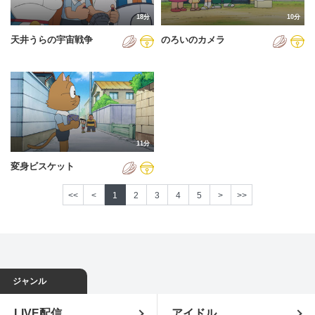
18分
10分
天井うらの宇宙戦争
のろいのカメラ
11分
変身ビスケット
<<
<
1
2
3
4
5
>
>>
ジャンル
LIVE配信
アイドル