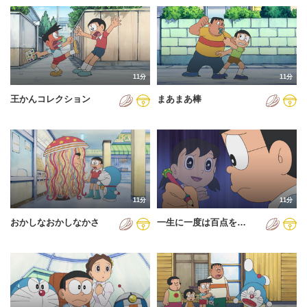
11分
11分
王かんコレクション
まあまあ棒
11分
11分
おかしなおかしなかさ
一生に一度は百点を…