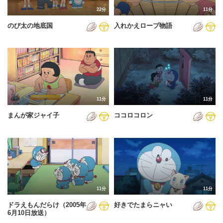
22分
11分
のび太の地底国
入れかえロープ物語
11分
11分
まんが家ジャイ子
ココロコロン
11分
11分
ドラえもんだらけ（2005年
好きでたまらニャい
6月10日放送）