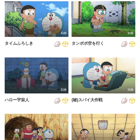
2024年
2025年
2026年
11分
11分
タイムふろしき
タンポポ空を行く
11分
11分
ハロー宇宙人
(秘)スパイ大作戦