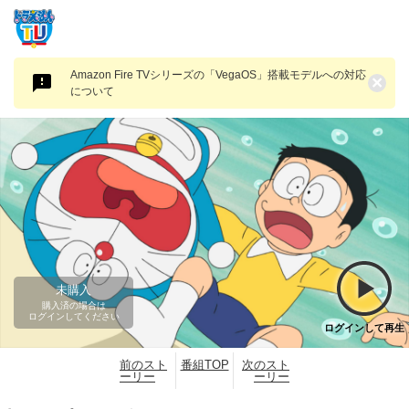
Amazon Fire TVシリーズの「VegaOS」搭載モデルへの対応
×
について
未購入
購入済の場合は
ログインしてください
ログインして再生
前のスト
番組TOP
次のスト
ーリー
ーリー