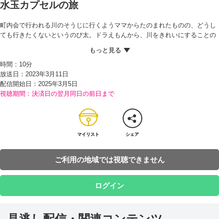
水玉カプセルの旅
町内会で行われる川のそうじに行くようママからたのまれたものの、どうし
ても行きたくないというのび太。ドラえもんから、川をきれいにすることの
大切さについて説明されても、なんで自分だけ…と反論（はんろん）するの
び太にあきれたドラえもんは、水の一生を体験することができる『水玉カプ
時間：
10分
セル』を取り出す。
放送日：2023年3月11日
このカプセルに入ると、雨になって地上におりた水が川に流れこみ、海に流
配信開始日：
2025年3月5日
れつくまでの長い旅を体験することができるというのだ。さっそく、ドラえ
視聴期間：決済日の翌月同日の前日まで
もんに続いてのび太もカプセルの開いているフタ部分に向かって飛びこむよ
うにジャンプしたところ、すいこまれるように体が小さくなったからビック
リ！
そして、ドラえもんがスイッチをおすと、フタがしまってカプセルが透明
（とうめい）になり、まわりが見わたせるようになった。ただし、外から中
マイリスト
シェア
は見えないのだという。
その後、カプセルはガス状（じょう）になってうき上がり、蒸発（じょうは
ご利用の地域では視聴できません
つ）した水と同じように上昇（じょうしょう）気流に乗って空高くどんどん
のぼっていくが…!?
ログイン
見逃し配信・関連コンテンツ