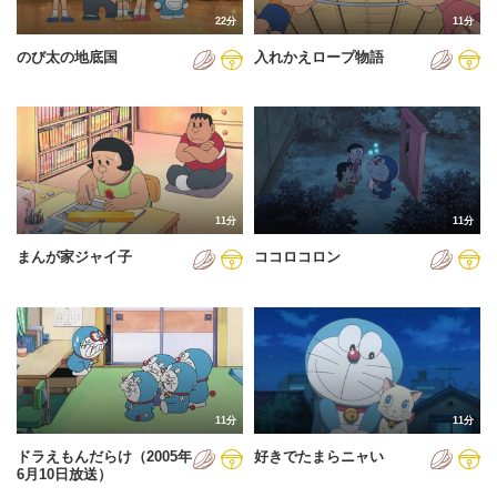
22分
11分
のび太の地底国
入れかえロープ物語
11分
11分
まんが家ジャイ子
ココロコロン
11分
11分
ドラえもんだらけ（2005年
好きでたまらニャい
6月10日放送）