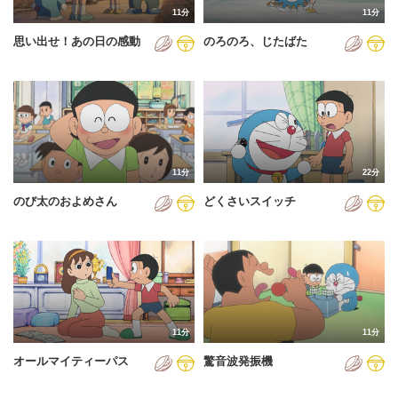
11分
11分
2012年
思い出せ！あの日の感動
のろのろ、じたばた
2013年
2014年
2015年
2016年
11分
22分
2017年
のび太のおよめさん
どくさいスイッチ
2018年
2019年
2020年
2021年
11分
11分
2022年
オールマイティーパス
驚音波発振機
2023年