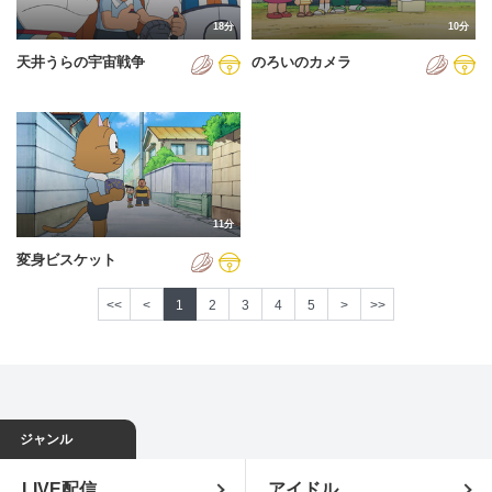
18分
10分
天井うらの宇宙戦争
のろいのカメラ
11分
変身ビスケット
<<
<
1
2
3
4
5
>
>>
ジャンル
LIVE配信
アイドル