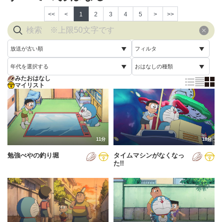
<<
<
1
2
3
4
5
>
>>
放送が古い順
フィルタ
年代を選択する
おはなしの種類
放送が古い順
すべて
みたおはなし
すべて
マイリスト
すべて
放送が新しい順
視聴済み
2005年
通常回
配信が古い順
未視聴
2006年
誕生日スペシャル
配信が新しい順
2007年
11分
18分
あいうえお順(昇順)
勉強べやの釣り堀
タイムマシンがなくなっ
2008年
あいうえお順(降順)
た!!
2009年
動画が長い順
2010年
動画が短い順
2011年