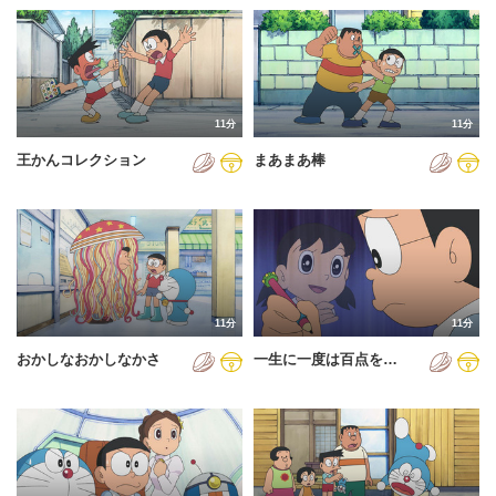
11分
11分
王かんコレクション
まあまあ棒
11分
11分
おかしなおかしなかさ
一生に一度は百点を…