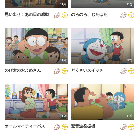
11分
11分
2012年
思い出せ！あの日の感動
のろのろ、じたばた
2013年
2014年
2015年
2016年
11分
22分
2017年
のび太のおよめさん
どくさいスイッチ
2018年
2019年
2020年
2021年
11分
11分
2022年
オールマイティーパス
驚音波発振機
2023年