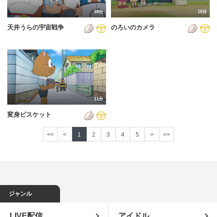
18分
10分
天井うらの宇宙戦争
のろいのカメラ
11分
変身ビスケット
<<
<
1
2
3
4
5
>
>>
ジャンル
LIVE配信
アイドル