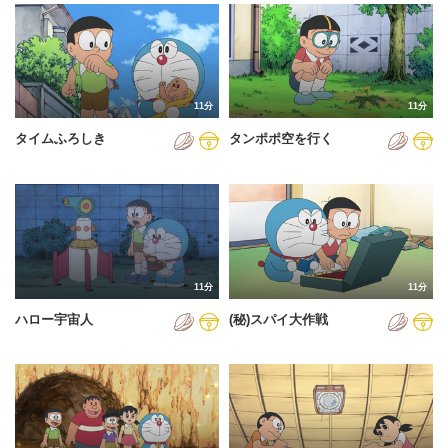
2024年
2025年
2026年
11分
11分
タイムふろしき
タンポポ空を行く
11分
11分
ハロー宇宙人
(秘)スパイ大作戦