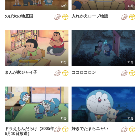
22分
11分
のび太の地底国
入れかえロープ物語
11分
11分
まんが家ジャイ子
ココロコロン
11分
11分
ドラえもんだらけ（2005年
好きでたまらニャい
6月10日放送）