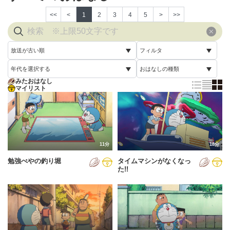
<<
<
1
2
3
4
5
>
>>
放送が古い順
フィルタ
年代を選択する
おはなしの種類
放送が古い順
すべて
みたおはなし
すべて
マイリスト
すべて
放送が新しい順
視聴済み
2005年
通常回
配信が古い順
未視聴
2006年
誕生日スペシャル
配信が新しい順
2007年
11分
18分
あいうえお順(昇順)
勉強べやの釣り堀
タイムマシンがなくなっ
2008年
あいうえお順(降順)
た!!
2009年
動画が長い順
2010年
動画が短い順
2011年