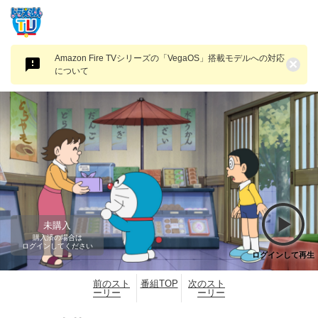
Amazon Fire TVシリーズの「VegaOS」搭載モデルへの対応
×
について
未購入
購入済の場合は
ログインしてください
ログインして再生
前のスト
番組TOP
次のスト
ーリー
ーリー