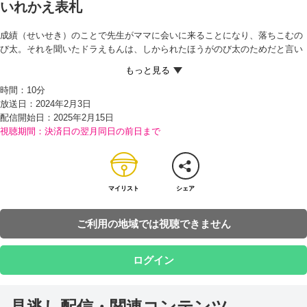
いれかえ表札
成績（せいせき）のことで先生がママに会いに来ることになり、落ちこむの
び太。それを聞いたドラえもんは、しかられたほうがのび太のためだと言い
放つと、読んでいた本を出木杉に返しに行くと言って部屋を出ていく。
その直後、のび太の部屋のまどから見える風景が一瞬（いっしゅん）にして
時間：
10分
変わったため、のび太がまどから顔を出したところ、そこにはいつもと同じ
放送日：2024年2月3日
風景が広がっていた…。それと同時に、ドラえもんがさっきとは別の本を手
配信開始日：
2025年2月15日
にもどってくる。
視聴期間：決済日の翌月同日の前日まで
だが、ドラえもんはすぐにまた部屋を出ていくと、ポケットから出した『い
れかえ表札』に「わがし屋」と書き、「野比」の表札を外して、それをはり
付ける。そして、なぜか「どら焼きください」と言いながら、家の中に入っ
ていく。それを見たのび太がおどろいていると、家の中がなぜかわがし屋さ
んになっていたからさらにビックリ！
マイリスト
シェア
しかも、どら焼きを買い終えたドラえもんが表札を「野比」にもどしたとこ
ろ、家の中も元の野比家にもどっていて…!?
ご利用の地域では視聴できません
ログイン
見逃し配信・関連コンテンツ