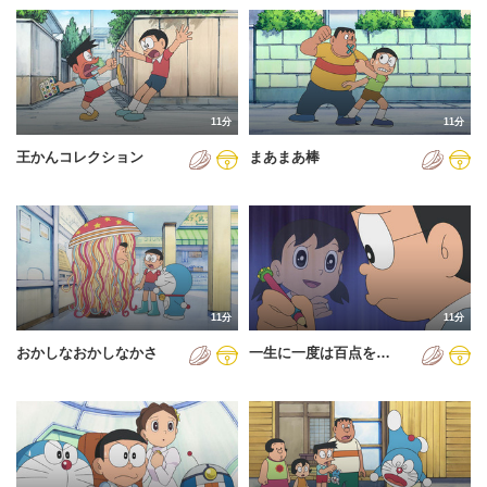
11分
11分
王かんコレクション
まあまあ棒
11分
11分
おかしなおかしなかさ
一生に一度は百点を…