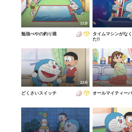
200
放送が新しい順
視聴済み
200
配信が古い順
未視聴
11分
200
配信が新しい順
勉強べやの釣り堀
タイムマシンがな
200
あいうえお順(昇順)
た!!
200
あいうえお順(降順)
201
動画が長い順
201
動画が短い順
201
22分
201
どくさいスイッチ
オールマイティー
201
201
201