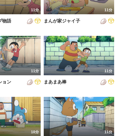
11分
11分
プ物語
まんが家ジャイ子
11分
11分
ション
まあまあ棒
10分
11分