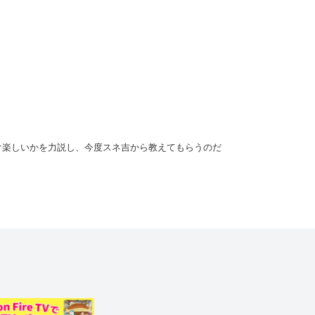
け楽しいかを力説し、今度スネ吉から教えてもらうのだ
『お子さまハンググライダー』を出してくれた。翼（つ
みることにするが、いざとなるとこわくなってしま
ツをつかめないのび太だったが…!?