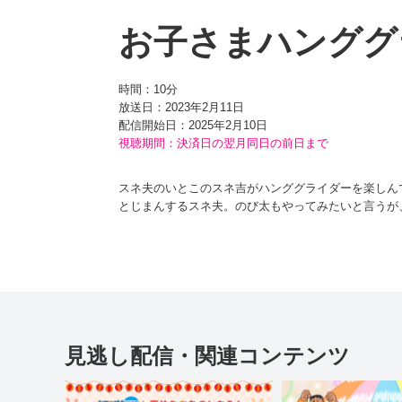
お子さまハンググ
時間：
10分
放送日：2023年2月11日
配信開始日：
2025年2月10日
視聴期間：決済日の翌月同日の前日まで
スネ夫のいとこのスネ吉がハンググライダーを楽しん
とじまんするスネ夫。のび太もやってみたいと言う
くやしいのび太が、スネ夫より先にハンググライダー
ばさ）は小さいが、風に乗って飛ぶことができるのだ
さっそくハンググライダーをつけて2階の屋根から飛
う。そこで、もっと低いところから飛ぶ練習をするこ
ちょうど会ったしずかちゃんもさそって丘（おか）の
見逃し配信・関連コンテンツ