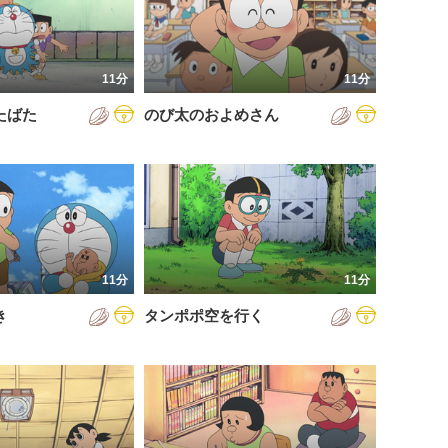
11分
11分
たばた
のび太のおよめさん
11分
11分
き
タンポポ空を行く