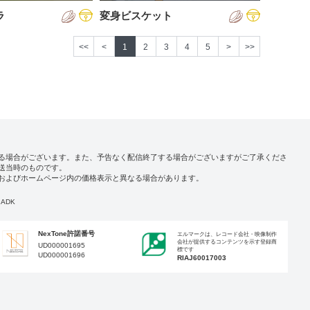
ラ
変身ビスケット
<<
<
1
2
3
4
5
>
>>
る場合がございます。また、予告なく配信終了する場合がございますがご了承くださ
送当時のものです。
およびホームページ内の価格表示と異なる場合があります。
ADK
NexTone許諾番号
エルマークは、レコード会社・映像制作
会社が提供するコンテンツを示す登録商
UD000001695
標です
UD000001696
RIAJ60017003