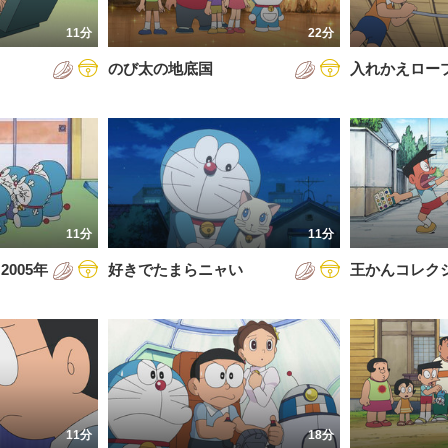
7年
11分
22分
8年
のび太の地底国
入れかえロー
9年
0年
1年
2年
11分
11分
3年
005年
好きでたまらニャい
王かんコレク
4年
5年
6年
11分
18分