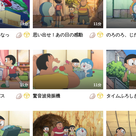
5年
通常回
6年
誕生日スペシャル
18分
11分
7年
くなっ
思い出せ！あの日の感動
のろのろ、じ
8年
9年
0年
1年
2年
11分
11分
3年
パス
驚音波発振機
タイムふろし
4年
5年
6年