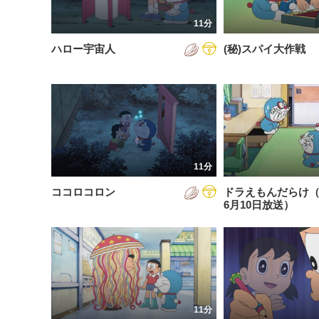
201
11分
201
ハロー宇宙人
(秘)スパイ大作戦
201
202
202
202
11分
202
ココロコロン
ドラえもんだらけ（2
202
6月10日放送）
202
202
11分