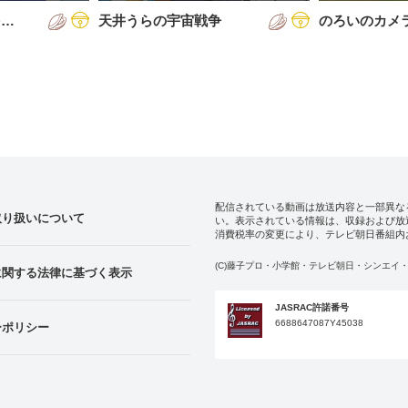
を…
天井うらの宇宙戦争
のろいのカメ
配信されている動画は放送内容と一部異な
取り扱いについて
い。表示されている情報は、収録および放
消費税率の変更により、テレビ朝日番組内
(C)藤子プロ・小学館・テレビ朝日・シンエイ・
に関する法律に基づく表示
JASRAC許諾番号
6688647087Y45038
ーポリシー