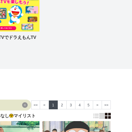
re TVでドラえもんTV
<<
<
1
2
3
4
5
>
>>
はなし
マイリスト