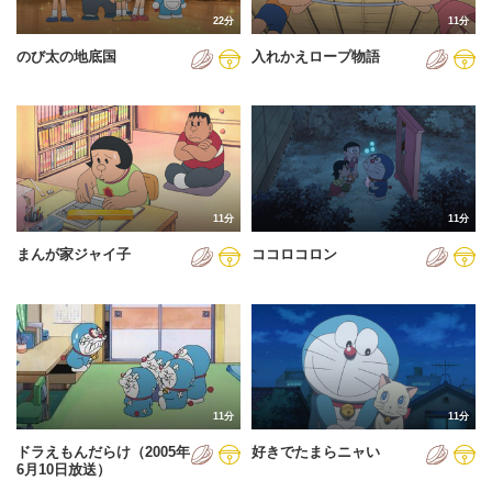
22分
11分
のび太の地底国
入れかえロープ物語
11分
11分
まんが家ジャイ子
ココロコロン
11分
11分
ドラえもんだらけ（2005年
好きでたまらニャい
6月10日放送）