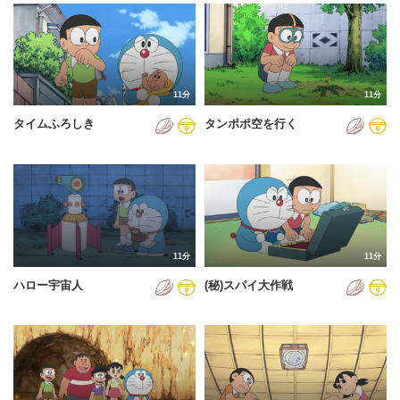
2024年
2025年
2026年
11分
11分
タイムふろしき
タンポポ空を行く
11分
11分
ハロー宇宙人
(秘)スパイ大作戦