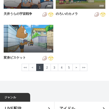
18分
10分
天井うらの宇宙戦争
のろいのカメラ
11分
変身ビスケット
<<
<
1
2
3
4
5
>
>>
ジャンル
LIVE配信
アイドル