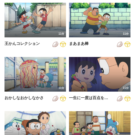
11分
11分
王かんコレクション
まあまあ棒
11分
11分
おかしなおかしなかさ
一生に一度は百点を…