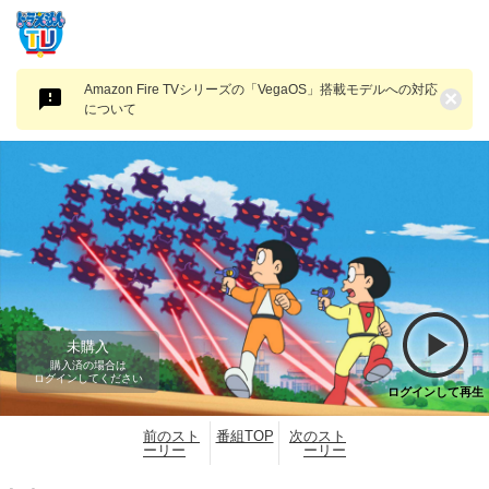
Amazon Fire TVシリーズの「VegaOS」搭載モデルへの対応
×
について
未購入
購入済の場合は
ログインしてください
ログインして再生
前のスト
番組TOP
次のスト
ーリー
ーリー