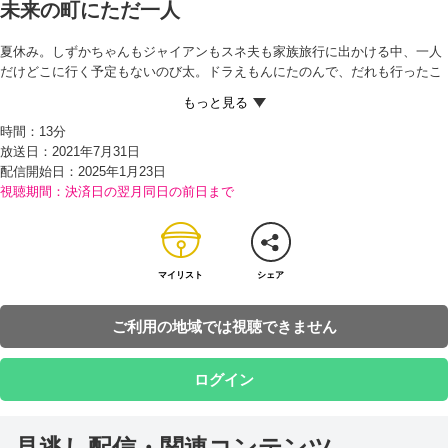
未来の町にただ一人
夏休み。しずかちゃんもジャイアンもスネ夫も家族旅行に出かける中、一人
だけどこに行く予定もないのび太。ドラえもんにたのんで、だれも行ったこ
とのないようなところへ連れていってもらおうと考えるが、ドラえもんは
「それどころじゃない！」とあわてた様子で未来に帰ってしまった…！
時間：
13分
未来で何があったのか興味（きょうみ）がわいたのび太は、自分も『タイム
放送日：2021年7月31日
マシン』で2125年の東京に行ってみることに…！ すると、たどり着いた未来
配信開始日：
2025年1月23日
の町はガラ～ンとしていて、人も車も見当たらず、お店にいるのもロボット
視聴期間：決済日の翌月同日の前日まで
だけ…。
さらに、なぞの飛行体におそわれそうになったのび太は、東京は宇宙（うち
ゅう）人に攻撃（こうげき）され、もう人間が一人もいないのだと考える。
ドラミちゃんやセワシくんはどこに行ったのか…とにかく家にもどろうとす
るのび太だったが、そこにセワシくんがあらわれた！
マイリスト
シェア
セワシくんから、UFOの大群におそわれ、生き残ったのは自分だけだと聞い
たのび太は、セワシくんとともに最後まで宇宙人と戦うことを決意する
ご利用の地域では視聴できません
が…!?
ログイン
見逃し配信・関連コンテンツ