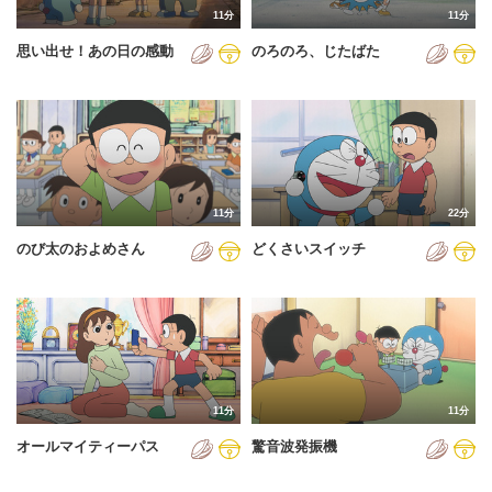
11分
11分
2012年
思い出せ！あの日の感動
のろのろ、じたばた
2013年
2014年
2015年
2016年
11分
22分
2017年
のび太のおよめさん
どくさいスイッチ
2018年
2019年
2020年
2021年
11分
11分
2022年
オールマイティーパス
驚音波発振機
2023年