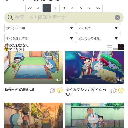
<<
<
1
2
3
4
5
>
>>
放送が古い順
フィルタ
年代を選択する
おはなしの種類
放送が古い順
すべて
みたおはなし
すべて
マイリスト
すべて
放送が新しい順
視聴済み
2005年
通常回
配信が古い順
未視聴
2006年
誕生日スペシャル
配信が新しい順
2007年
11分
18分
あいうえお順(昇順)
勉強べやの釣り堀
タイムマシンがなくなっ
2008年
あいうえお順(降順)
た!!
2009年
動画が長い順
2010年
動画が短い順
2011年