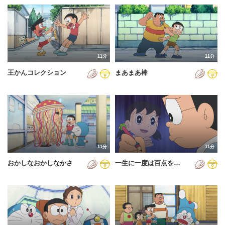
11分
11分
王かんコレクション
まあまあ棒
11分
11分
おかしなおかしなかさ
一生に一度は百点を…