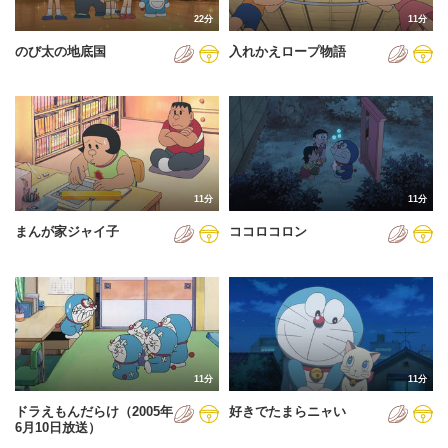
22分
11分
のび太の地底国
入れかえロープ物語
11分
11分
まんが家ジャイ子
ココロコロン
11分
11分
ドラえもんだらけ（2005年
好きでたまらニャい
6月10日放送）