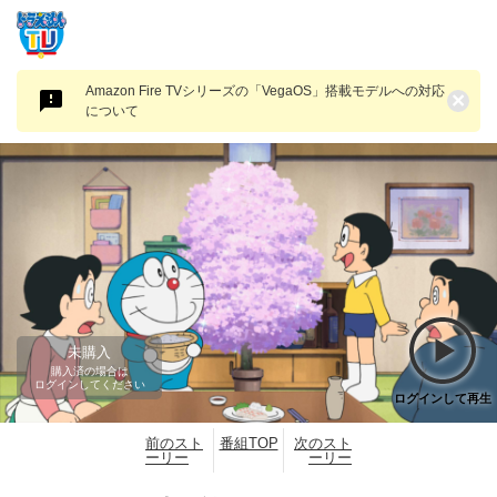
Amazon Fire TVシリーズの「VegaOS」搭載モデルへの対応
×
について
未購入
購入済の場合は
ログインしてください
ログインして再生
前のスト
番組TOP
次のスト
ーリー
ーリー