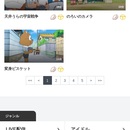
18分
10分
天井うらの宇宙戦争
のろいのカメラ
11分
変身ビスケット
<<
<
1
2
3
4
5
>
>>
ジャンル
LIVE配信
アイドル