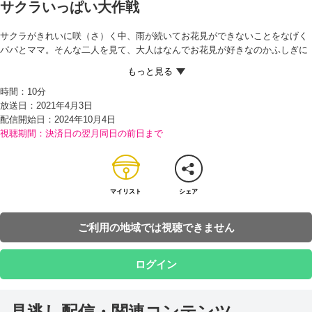
サクラいっぱい大作戦
サクラがきれいに咲（さ）く中、雨が続いてお花見ができないことをなげく
パパとママ。そんな二人を見て、大人はなんでお花見が好きなのかふしぎに
思うのび太。そんなのび太に、ドラえもんはためしにお花見をしてみない？
と声をかけると、ポケットから『花咲か灰（ばい）』を取り出す。この灰
時間：
10分
は、「花咲かじいさん」のように、かけたところにサクラの花が咲くのだと
放送日：2021年4月3日
いう。
配信開始日：
2024年10月4日
さっそく、これからも雨続きの天気予報（よほう）を見て、ガッカリしてい
視聴期間：決済日の翌月同日の前日まで
るパパの前にツリーを置くと、花咲か灰をふりかけるドラえもん。すると、
ツリーにサクラの花が咲いたからビックリ！ さらに、庭にも花咲か灰をまい
たところ、辺り一面がサクラになり、パパは大よろこびでお花見をしなが
ら、ママとお酒を楽しむ。その後、花咲か灰を手に外に出たのび太は、入学
式に校門の前で記念撮影（さつえい）をしている家族のために、門のそばの
マイリスト
シェア
サクラを満開にしてあげたり、病院の庭のサクラが散っていくのを見て気を
落とすおじいさんのために、そのサクラを満開にしたりと大かつやく。そし
ご利用の地域では視聴できません
て、空き地でみんなとお花見をすることを思いつくが…!?
ログイン
見逃し配信・関連コンテンツ