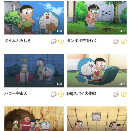
2024年
2025年
2026年
11分
11分
タイムふろしき
タンポポ空を行く
11分
11分
ハロー宇宙人
(秘)スパイ大作戦