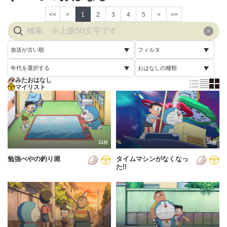
<<
<
1
2
3
4
5
>
>>
放送が古い順
フィルタ
年代を選択する
おはなしの種類
放送が古い順
すべて
みたおはなし
すべて
マイリスト
すべて
放送が新しい順
視聴済み
2005年
通常回
配信が古い順
未視聴
2006年
誕生日スペシャル
配信が新しい順
2007年
11分
18分
あいうえお順(昇順)
勉強べやの釣り堀
タイムマシンがなくなっ
2008年
あいうえお順(降順)
た!!
2009年
動画が長い順
2010年
動画が短い順
2011年