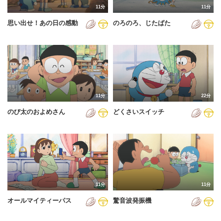
11分
11分
2012年
思い出せ！あの日の感動
のろのろ、じたばた
2013年
2014年
2015年
2016年
11分
22分
2017年
のび太のおよめさん
どくさいスイッチ
2018年
2019年
2020年
2021年
11分
11分
2022年
オールマイティーパス
驚音波発振機
2023年