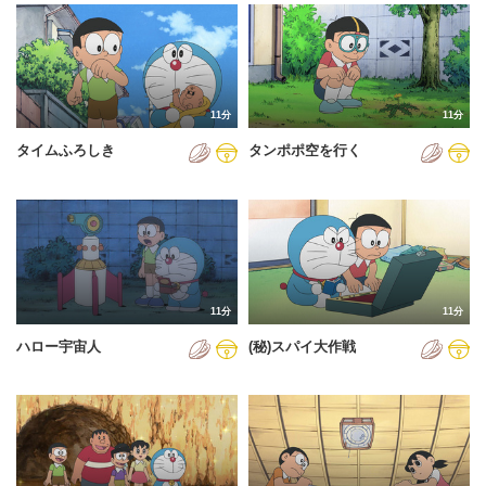
2024年
2025年
2026年
11分
11分
タイムふろしき
タンポポ空を行く
11分
11分
ハロー宇宙人
(秘)スパイ大作戦