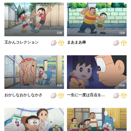
11分
11分
王かんコレクション
まあまあ棒
11分
11分
おかしなおかしなかさ
一生に一度は百点を…