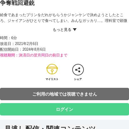
争奪戦回避銃
給食であまったプリンをだれがもらうかジャンケンで決めようとしたとこ
ろ、ジャイアンがひとりで食べてしまい、みんなガッカリ…。理科室で顕微
鏡（けんびきょう）を見る時にもジャイアンが独占（どくせん）し、発表会
の劇（げき）の登場人物を決める時にも主役をゆずらないジャイアン…。家
時間：
6分
に帰り、ドラえもんにジャイアンの身勝手さをうったえていたのび太は、ド
放送日：2021年2月6日
ラえもんがどら焼きをひとりじめしようとするのを見て、ドラえもんまで…
配信開始日：
2024年8月6日
とおこり出してしまう。申しわけなく思ったドラえもんは、ほしい人の分だ
視聴期間：決済日の翌月同日の前日まで
け平等に分けて、争いを回避（かいひ）してくれるという『争奪（そうだ
つ）戦回避銃（じゅう）』を取り出す。さっそくどら焼きを撃（う）ってみ
たところ、みごとに二つに分かれたものの、いつもと味がちがった…。実
は、分けた分だけ物の価値（かち）がうすまってしまうのだという。その
後、ドラえもんから争奪戦回避銃を借りたのび太は、商店街のバーゲンセー
マイリスト
シェア
ルで、ほかのお客さんとスカートを取り合うママを見かけ、銃を向ける
が…！？
ご利用の地域では視聴できません
ログイン
見逃し配信・関連コンテンツ