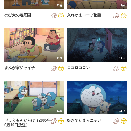
22分
11分
のび太の地底国
入れかえロープ物語
11分
11分
まんが家ジャイ子
ココロコロン
11分
11分
ドラえもんだらけ（2005年
好きでたまらニャい
6月10日放送）