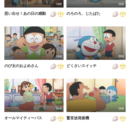
11分
11分
2012年
思い出せ！あの日の感動
のろのろ、じたばた
2013年
2014年
2015年
2016年
11分
22分
2017年
のび太のおよめさん
どくさいスイッチ
2018年
2019年
2020年
2021年
11分
11分
2022年
オールマイティーパス
驚音波発振機
2023年