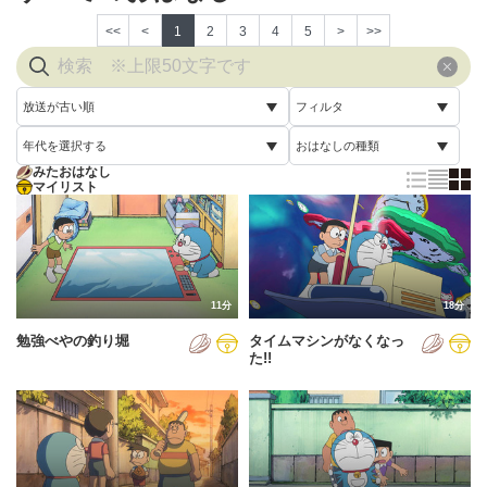
<<
<
1
2
3
4
5
>
>>
放送が古い順
フィルタ
年代を選択する
おはなしの種類
放送が古い順
すべて
みたおはなし
すべて
マイリスト
すべて
放送が新しい順
視聴済み
2005年
通常回
配信が古い順
未視聴
2006年
誕生日スペシャル
配信が新しい順
2007年
11分
18分
あいうえお順(昇順)
勉強べやの釣り堀
タイムマシンがなくなっ
2008年
あいうえお順(降順)
た!!
2009年
動画が長い順
2010年
動画が短い順
2011年