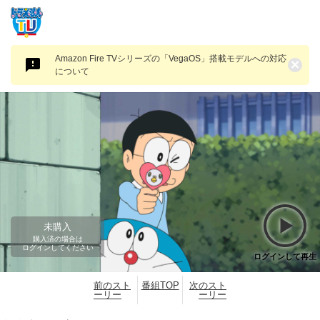
Amazon Fire TVシリーズの「VegaOS」搭載モデルへの対応
×
について
未購入
購入済の場合は
ログインしてください
ログインして再生
前のスト
番組TOP
次のスト
ーリー
ーリー