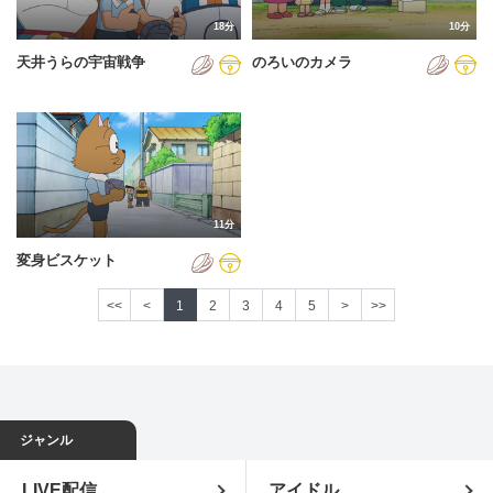
18分
10分
天井うらの宇宙戦争
のろいのカメラ
11分
変身ビスケット
<<
<
1
2
3
4
5
>
>>
ジャンル
LIVE配信
アイドル