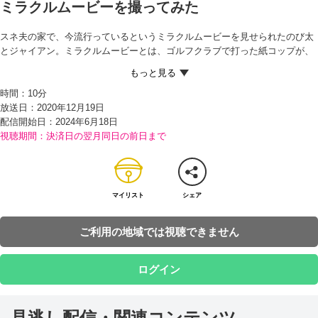
ミラクルムービーを撮ってみた
スネ夫の家で、今流行っているというミラクルムービーを見せられたのび太
とジャイアン。ミラクルムービーとは、ゴルフクラブで打った紙コップが、
置いてある紙コップにスポッと入ったり、後ろ向きで投げたペットボトルが
後ろにいる子のリュックに入ったりと、奇跡（きせき）的な瞬間（しゅんか
時間：
10分
ん）を動画におさめることらしい。さっそくのび太たちも公園でペットボト
放送日：2020年12月19日
ルを使ってミラクルムービーを撮影（さつえい）しようとするが、どうして
配信開始日：
2024年6月18日
ものび太が失敗してしまい、ジャイアンもいかりを通りこしてあきれはてて
視聴期間：決済日の翌月同日の前日まで
しまう。そんな時、ちょうどクラスメイトが通りかかったため、のび太は仲
間外れにされてしまった…。
マイリスト
シェア
ご利用の地域では視聴できません
ログイン
見逃し配信・関連コンテンツ