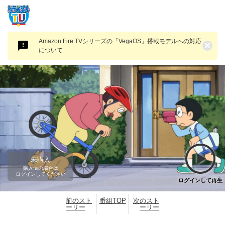
Amazon Fire TVシリーズの「VegaOS」搭載モデルへの対応
×
について
未購入
購入済の場合は
ログインしてください
ログインして再生
前のスト
番組TOP
次のスト
ーリー
ーリー