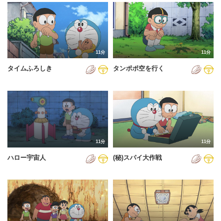
2024年
2025年
2026年
11分
11分
タイムふろしき
タンポポ空を行く
11分
11分
ハロー宇宙人
(秘)スパイ大作戦