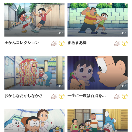
11分
11分
王かんコレクション
まあまあ棒
11分
11分
おかしなおかしなかさ
一生に一度は百点を…