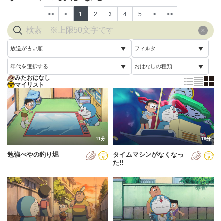
<<
<
1
2
3
4
5
>
>>
放送が古い順
フィルタ
年代を選択する
おはなしの種類
放送が古い順
すべて
みたおはなし
すべて
マイリスト
すべて
放送が新しい順
視聴済み
2005年
通常回
配信が古い順
未視聴
2006年
誕生日スペシャル
配信が新しい順
2007年
11分
18分
あいうえお順(昇順)
勉強べやの釣り堀
タイムマシンがなくなっ
2008年
あいうえお順(降順)
た!!
2009年
動画が長い順
2010年
動画が短い順
2011年