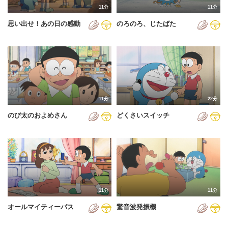
11分
11分
2012年
思い出せ！あの日の感動
のろのろ、じたばた
2013年
2014年
2015年
2016年
11分
22分
2017年
のび太のおよめさん
どくさいスイッチ
2018年
2019年
2020年
2021年
11分
11分
2022年
オールマイティーパス
驚音波発振機
2023年