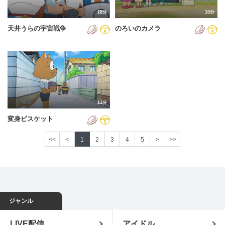
18分
10分
天井うらの宇宙戦争
のろいのカメラ
11分
変身ビスケット
<<
<
1
2
3
4
5
>
>>
ジャンル
LIVE配信
アイドル