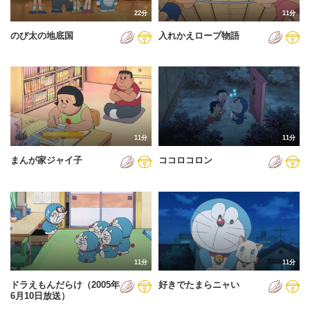
22分
11分
のび太の地底国
入れかえロープ物語
11分
11分
まんが家ジャイ子
ココロコロン
11分
11分
ドラえもんだらけ（2005年
好きでたまらニャい
6月10日放送）