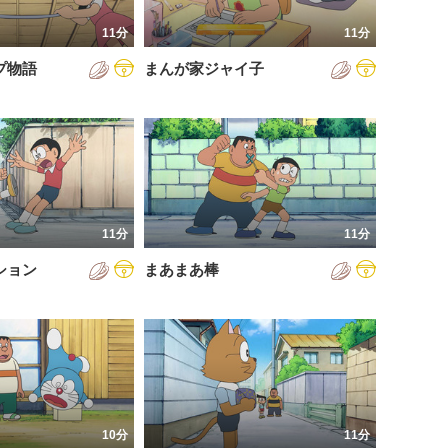
11分
11分
プ物語
まんが家ジャイ子
11分
11分
ション
まあまあ棒
10分
11分