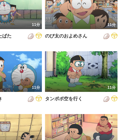
11分
11分
たばた
のび太のおよめさん
11分
11分
き
タンポポ空を行く