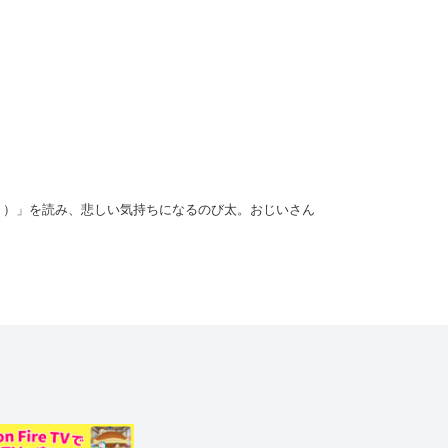
う）」を読み、悲しい気持ちになるのび太。おじいさん
でうなだれていた浦島太郎は、もう生きていてもしか
ルト』で竜宮城（りゅうぐうじょう）に行く前にもどし
赤ずきん』などの絵本に次々と入り、ひみつ道具を使っ