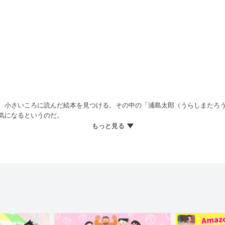
、小さいころに読んだ絵本を見つける。その中の「浦島太郎（うらしまたろ
気になるというのだ。
できる『絵本入りこみぐつ』を取り出し、二人は浦島太郎の世界へ…！ 浜辺
島太郎をよび止めると、『タイムふろしき』で彼をわか返らせ、『タイムベ
ら出ると、ほかにも『人魚姫（ひめ）』『マッチ売りの少女』『白雪姫』『
二人は、あわてて『シンデレラ』の絵本に入るが…！？