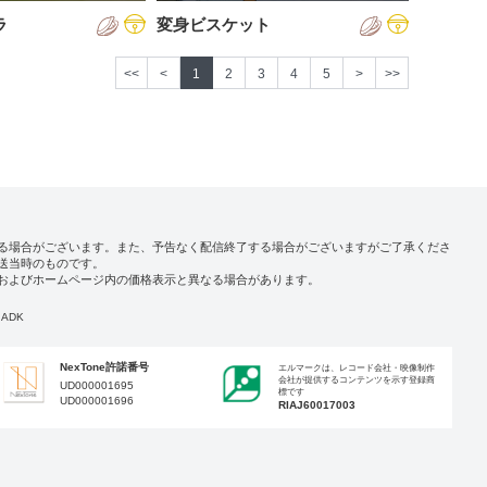
ラ
変身ビスケット
<<
<
1
2
3
4
5
>
>>
る場合がございます。また、予告なく配信終了する場合がございますがご了承くださ
送当時のものです。
およびホームページ内の価格表示と異なる場合があります。
ADK
NexTone許諾番号
エルマークは、レコード会社・映像制作
会社が提供するコンテンツを示す登録商
UD000001695
標です
UD000001696
RIAJ60017003