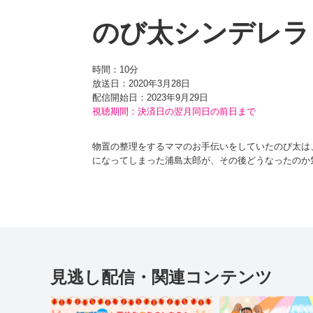
のび太シンデレラ
時間：
10分
放送日：2020年3月28日
配信開始日：
2023年9月29日
視聴期間：決済日の翌月同日の前日まで
物置の整理をするママのお手伝いをしていたのび太は
になってしまった浦島太郎が、その後どうなったのか
それを聞いたドラえもんは、絵本の世界に入ることの
たないと、海に入ろうとしていた。二人はあわてて浦
てあげる。
大よろこびの浦島太郎を見て、安心した二人は絵本か
ておはなしを変えていく。
そして、絵本から出てきたところでママからよばれた
見逃し配信・関連コンテンツ