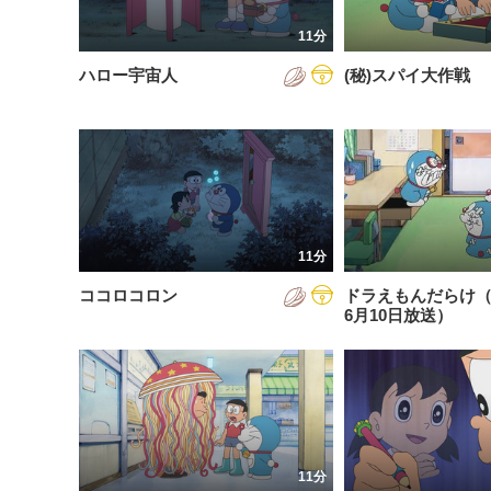
201
11分
201
ハロー宇宙人
(秘)スパイ大作戦
201
202
202
202
11分
202
ココロコロン
ドラえもんだらけ（2
202
6月10日放送）
202
202
11分