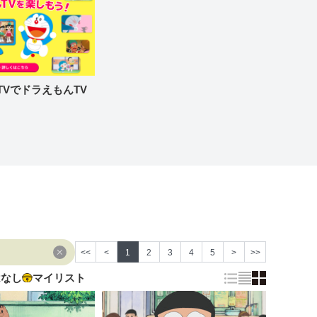
re TVでドラえもんTV
<<
<
1
2
3
4
5
>
>>
はなし
マイリスト