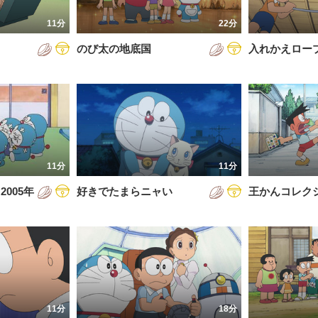
7年
11分
22分
8年
のび太の地底国
入れかえロー
9年
0年
1年
2年
11分
11分
3年
005年
好きでたまらニャい
王かんコレク
4年
5年
6年
11分
18分