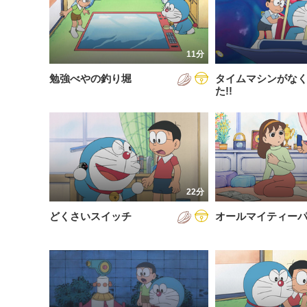
200
放送が新しい順
視聴済み
200
配信が古い順
未視聴
11分
200
配信が新しい順
勉強べやの釣り堀
タイムマシンがな
200
あいうえお順(昇順)
た!!
200
あいうえお順(降順)
201
動画が長い順
201
動画が短い順
201
22分
201
どくさいスイッチ
オールマイティー
201
201
201