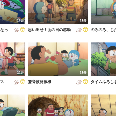
5年
通常回
6年
誕生日スペシャル
18分
11分
7年
くなっ
思い出せ！あの日の感動
のろのろ、じ
8年
9年
0年
1年
2年
11分
11分
3年
パス
驚音波発振機
タイムふろし
4年
5年
6年