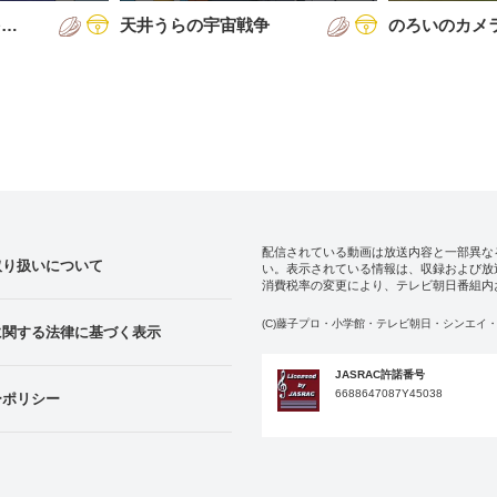
を…
天井うらの宇宙戦争
のろいのカメ
配信されている動画は放送内容と一部異な
取り扱いについて
い。表示されている情報は、収録および放
消費税率の変更により、テレビ朝日番組内
(C)藤子プロ・小学館・テレビ朝日・シンエイ・
に関する法律に基づく表示
JASRAC許諾番号
6688647087Y45038
ーポリシー