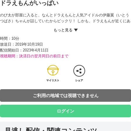
ドラえもんがいっぱい
のび太が部屋に入ると、なんとドラえもんと人気アイドルの伊藤翼（いとう
つばさ）ちゃんが話していたからビックリ！ しかも、ドラえもんが近くにあ
る棒（ぼう）のボタンをおしたところ、翼ちゃんの頭に付いていた吸盤（き
ゅうばん）が取れ、床にあった写真の中にすいこまれていったから、さらに
時間：
10分
おどろく。
放送日：2019年10月19日
ドラえもんによると、これは『写真きゅうばん棒』というひみつ道具で、写
配信開始日：
2023年4月11日
真に写っている人物に吸盤をくっつけて引っぱると、写真の中から取り出す
視聴期間：決済日の翌月同日の前日まで
ことができるのだという。
ドラえもんが出かけた後、ママから庭の草むしりをたのまれたのび太は、お
し入れのスペアポケットから写真きゅうばん棒を取り出すと、アルバムの写
真から次々とドラえもんを取り出してしまう…。
全部で10体になったドラえもんは、てんやわんやの大さわぎ。そこへ帰って
マイリスト
シェア
きたドラえもんが、写真から出てきたドラえもんたちを元にもどそうとする
が、なんときゅうばん棒がこわれてしまった！ しかも、新商品のため、売り
ご利用の地域では視聴できません
切れで入荷待ちだといわれてしまい…！？
ログイン
見逃し配信・関連コンテンツ