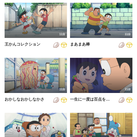
11分
11分
王かんコレクション
まあまあ棒
11分
11分
おかしなおかしなかさ
一生に一度は百点を…