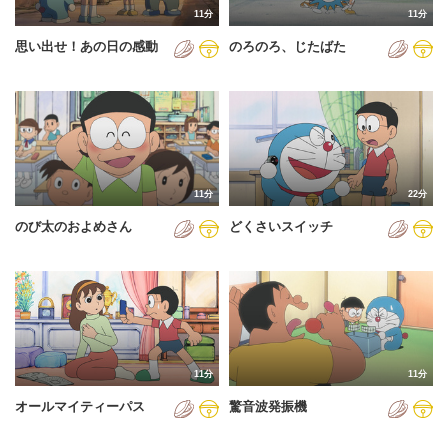
11分
11分
2012年
思い出せ！あの日の感動
のろのろ、じたばた
2013年
2014年
2015年
2016年
11分
22分
2017年
のび太のおよめさん
どくさいスイッチ
2018年
2019年
2020年
2021年
11分
11分
2022年
オールマイティーパス
驚音波発振機
2023年