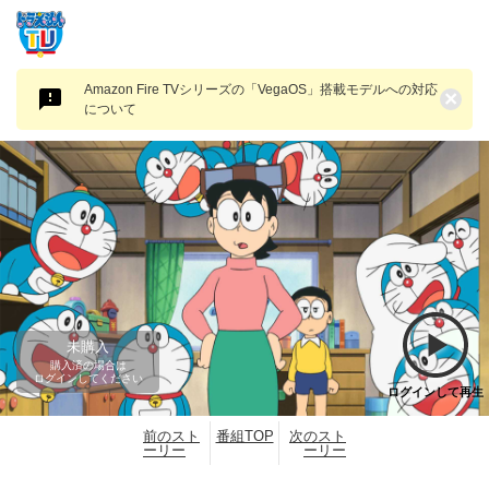
Amazon Fire TVシリーズの「VegaOS」搭載モデルへの対応
×
について
未購入
購入済の場合は
ログインしてください
ログインして再生
前のスト
番組TOP
次のスト
ーリー
ーリー