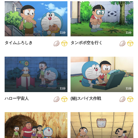
2024年
2025年
2026年
11分
11分
タイムふろしき
タンポポ空を行く
11分
11分
ハロー宇宙人
(秘)スパイ大作戦