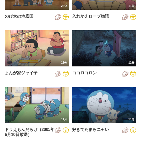
22分
11分
のび太の地底国
入れかえロープ物語
11分
11分
まんが家ジャイ子
ココロコロン
11分
11分
ドラえもんだらけ（2005年
好きでたまらニャい
6月10日放送）