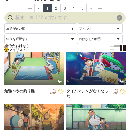
<<
<
1
2
3
4
5
>
>>
放送が古い順
フィルタ
年代を選択する
おはなしの種類
放送が古い順
すべて
みたおはなし
すべて
マイリスト
すべて
放送が新しい順
視聴済み
2005年
通常回
配信が古い順
未視聴
2006年
誕生日スペシャル
配信が新しい順
2007年
11分
18分
あいうえお順(昇順)
勉強べやの釣り堀
タイムマシンがなくなっ
2008年
あいうえお順(降順)
た!!
2009年
動画が長い順
2010年
動画が短い順
2011年