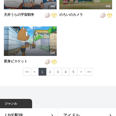
18分
10分
天井うらの宇宙戦争
のろいのカメラ
11分
変身ビスケット
<<
<
1
2
3
4
5
>
>>
ジャンル
LIVE配信
アイドル