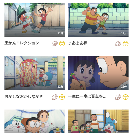
11分
11分
王かんコレクション
まあまあ棒
11分
11分
おかしなおかしなかさ
一生に一度は百点を…