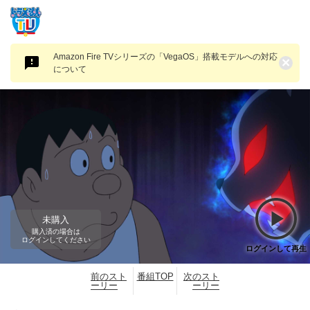
Amazon Fire TVシリーズの「VegaOS」搭載モデルへの対応
×
について
未購入
購入済の場合は
ログインしてください
ログインして再生
前のスト
番組TOP
次のスト
ーリー
ーリー