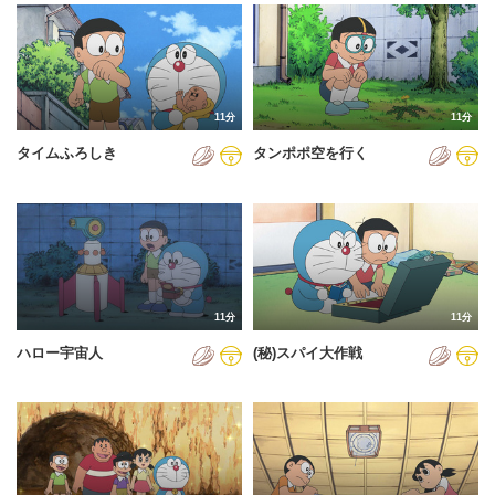
2024年
2025年
2026年
11分
11分
タイムふろしき
タンポポ空を行く
11分
11分
ハロー宇宙人
(秘)スパイ大作戦