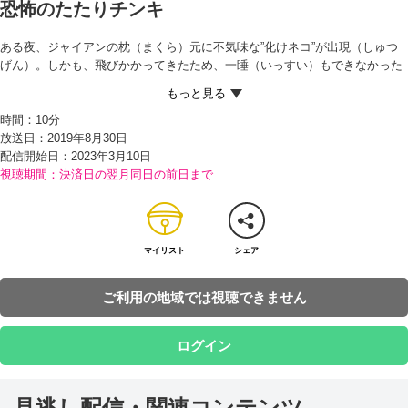
恐怖のたたりチンキ
ある夜、ジャイアンの枕（まくら）元に不気味な”化けネコ”が出現（しゅつ
げん）。しかも、飛びかかってきたため、一睡（いっすい）もできなかった
という話を聞いたドラえもんは、その化けネコに見おぼえはないかとたずね
る。すると、ジャイアンは一ぴきの黒ネコを思い出す。昨夜の化けネコは、
時間：
10分
ジャイアンがいつもいじめていた子ネコにそっくりだったのだ！
放送日：2019年8月30日
スネ夫は笑いとばすが、すっかり反省したジャイアンは、おこづかいで魚を
配信開始日：
2023年3月10日
買い、「もう二度といじめない」とネコにあやまる。
視聴期間：決済日の翌月同日の前日まで
その様子を見て、のび太は「たたりって本当にあるんだね」とおどろくが、
実はドラえもんがジャイアンをこらしめるため、ひどい目に合わされた人や
動物、モノにかわって抗議（こうぎ）するひみつ道具『たたりチンキ』を使
ったのだった。これを使うと、その夜オバケのようなすがたになって、うら
みをいだく人物の枕元にあらわれるのだという。
マイリスト
シェア
面白く思ったのび太は、スネ夫がすてたオモチャにたたりチンキをたらして
みるが…！？
ご利用の地域では視聴できません
ログイン
見逃し配信・関連コンテンツ