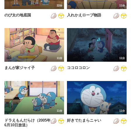
22分
11分
のび太の地底国
入れかえロープ物語
11分
11分
まんが家ジャイ子
ココロコロン
11分
11分
ドラえもんだらけ（2005年
好きでたまらニャい
6月10日放送）