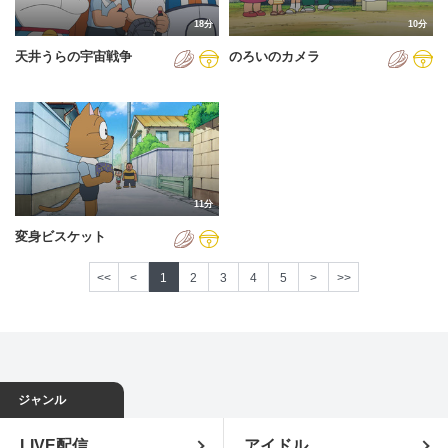
18分
10分
天井うらの宇宙戦争
のろいのカメラ
11分
変身ビスケット
<<
<
1
2
3
4
5
>
>>
ジャンル
LIVE配信
アイドル