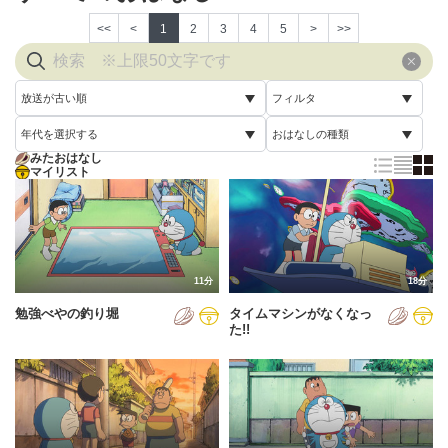
<<
<
1
2
3
4
5
>
>>
放送が古い順
フィルタ
年代を選択する
おはなしの種類
放送が古い順
すべて
みたおはなし
すべて
マイリスト
すべて
放送が新しい順
視聴済み
2005年
通常回
配信が古い順
未視聴
2006年
誕生日スペシャル
配信が新しい順
2007年
11分
18分
あいうえお順(昇順)
勉強べやの釣り堀
タイムマシンがなくなっ
2008年
あいうえお順(降順)
た!!
2009年
動画が長い順
2010年
動画が短い順
2011年