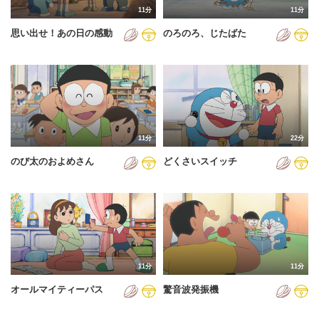
11分
11分
2012年
思い出せ！あの日の感動
のろのろ、じたばた
2013年
2014年
2015年
2016年
11分
22分
2017年
のび太のおよめさん
どくさいスイッチ
2018年
2019年
2020年
2021年
11分
11分
2022年
オールマイティーパス
驚音波発振機
2023年