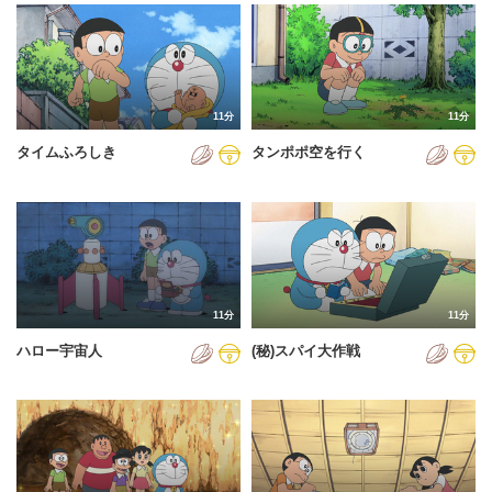
2024年
2025年
2026年
11分
11分
タイムふろしき
タンポポ空を行く
11分
11分
ハロー宇宙人
(秘)スパイ大作戦