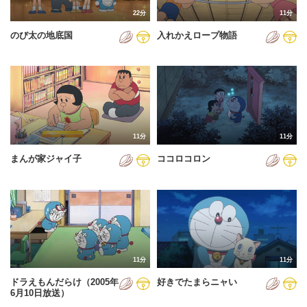
22分
11分
のび太の地底国
入れかえロープ物語
11分
11分
まんが家ジャイ子
ココロコロン
11分
11分
ドラえもんだらけ（2005年
好きでたまらニャい
6月10日放送）