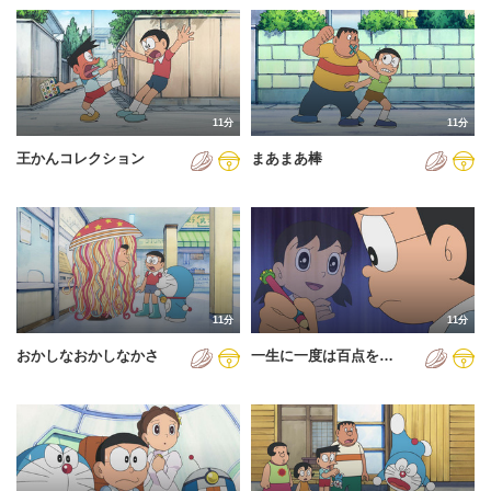
11分
11分
王かんコレクション
まあまあ棒
11分
11分
おかしなおかしなかさ
一生に一度は百点を…