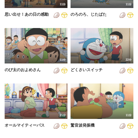
11分
11分
2012年
思い出せ！あの日の感動
のろのろ、じたばた
2013年
2014年
2015年
2016年
11分
22分
2017年
のび太のおよめさん
どくさいスイッチ
2018年
2019年
2020年
2021年
11分
11分
2022年
オールマイティーパス
驚音波発振機
2023年