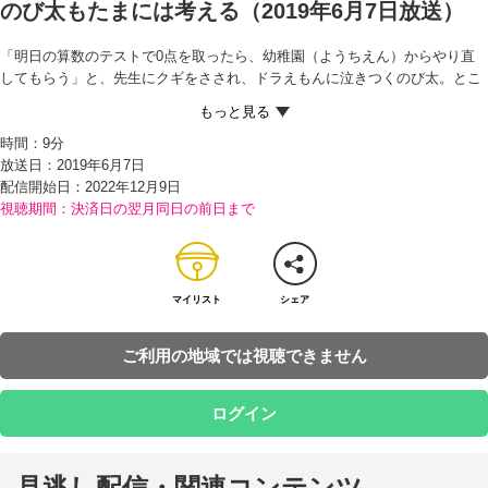
のび太もたまには考える（2019年6月7日放送）
「明日の算数のテストで0点を取ったら、幼稚園（ようちえん）からやり直
してもらう」と、先生にクギをさされ、ドラえもんに泣きつくのび太。とこ
ろがドラえもんには、「いっぺんでいいから本気で悩んでみろ！」とつき放
されてしまう。しかたなく勉強をはじめるのび太だったが、よりによってマ
時間：
9分
マから買い物をたのまれてしまった…。
放送日：2019年6月7日
一気にやる気がなくなったと落ちこむのび太を見たドラえもんは、しかたな
配信開始日：
2022年12月9日
く『能力（のうりょく）カセット』を取りだす。カセットには、さまざまな
視聴期間：決済日の翌月同日の前日まで
人の能力が入っており、それを体にセットすると、1時間だけ自分の能力と
して使うことができるのだ。
さっそく“マラソン選手の能力”を選んで、すばやくおつかいをすませたのび
太は、カセットの中に“数学者の能力”が入っていることに気がつき、ドラえ
もんから取り上げてしまう。そして、あっという間に勉強を終わらせると、
マイリスト
シェア
昼寝（ひるね）をする始末…。
次の日、ふたたびドラえもんから能力カセットを借り、算数のテストにのぞ
ご利用の地域では視聴できません
むのび太だったが…！？
ログイン
見逃し配信・関連コンテンツ