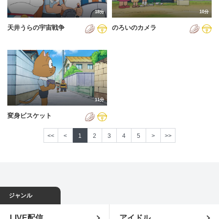
18分
10分
天井うらの宇宙戦争
のろいのカメラ
11分
変身ビスケット
<<
<
1
2
3
4
5
>
>>
ジャンル
LIVE配信
アイドル