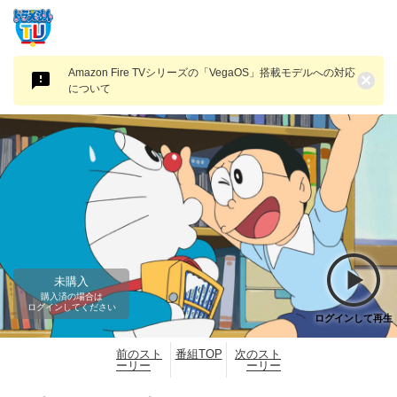
Amazon Fire TVシリーズの「VegaOS」搭載モデルへの対応
×
について
未購入
購入済の場合は
ログインしてください
ログインして再生
前のスト
番組TOP
次のスト
ーリー
ーリー