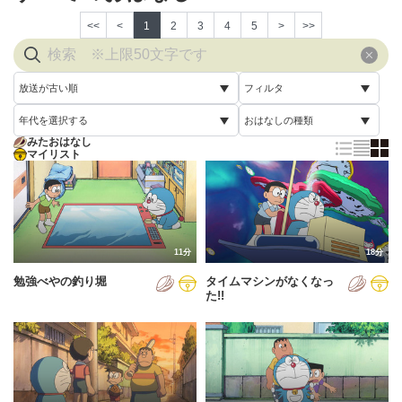
<<
<
1
2
3
4
5
>
>>
放送が古い順
フィルタ
年代を選択する
おはなしの種類
放送が古い順
すべて
みたおはなし
すべて
マイリスト
すべて
放送が新しい順
視聴済み
2005年
通常回
配信が古い順
未視聴
2006年
誕生日スペシャル
配信が新しい順
2007年
11分
18分
あいうえお順(昇順)
勉強べやの釣り堀
タイムマシンがなくなっ
2008年
あいうえお順(降順)
た!!
2009年
動画が長い順
2010年
動画が短い順
2011年