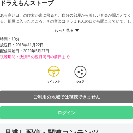
ドラえもんストーブ
ある寒い日、のび太が家に帰ると、自分の部屋から美しい音楽が聞こえてく
る。部屋に入ったところ、その音楽はドラえもんの口から聞こえていて、し
かもとつぜん、雑音（ざつおん）に変わってしまう。すると、ドラえもんが
近くにあった機械のスイッチを止め、同時に音も止まった。
時間：
10分
ドラえもんは、いろいろな機械の持っている能力（のうりょく）を人間にう
放送日：2018年11月22日
つすことができる『機械化機』を使って、ステレオの力を自分の体にうつし
配信開始日：
2022年5月27日
ていたのだという。そして、アイロンがこわれてこまっているママのため
視聴期間：決済日の翌月同日の前日まで
に、アイロンの能力をママの右手にうつしてあげる。
その後、部屋で昼寝（ね）し始めたドラえもんにストーブの能力をうつした
のび太は、お湯をわかしてカップラーメンを作り、食べ始める。目が覚めた
ドラえもんにおこられたのび太は、まどの外を飛んでいるリモコン飛行機を
見て、ドラえもんにうつすことを思いつく。
マイリスト
シェア
ドラえもんに止められつつも、ドラえもんをリモコン飛行機にしてしまうの
び太。ところが、意外に操縦（そうじゅう）がむずかしく、スネ夫のリモコ
ご利用の地域では視聴できません
ン飛行機とぶつかってしまい…！？
ログイン
見逃し配信・関連コンテンツ