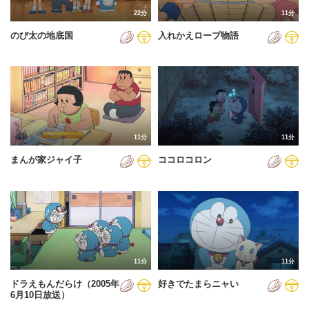
22分
11分
のび太の地底国
入れかえロープ物語
11分
11分
まんが家ジャイ子
ココロコロン
11分
11分
ドラえもんだらけ（2005年
好きでたまらニャい
6月10日放送）