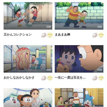
11分
11分
王かんコレクション
まあまあ棒
11分
11分
おかしなおかしなかさ
一生に一度は百点を…