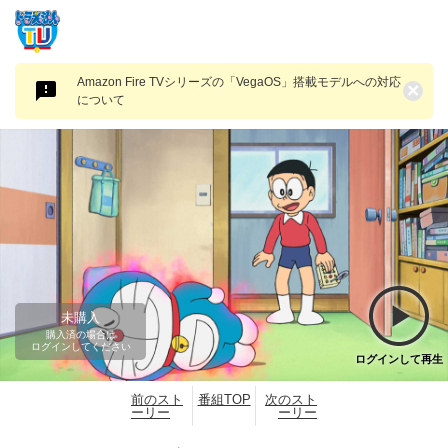
Amazon Fire TVシリーズの「VegaOS」搭載モデルへの対応
×
について
未購入
購入済の場合は
ログインしてください
ログインして再生
前のスト
番組TOP
次のスト
ーリー
ーリー