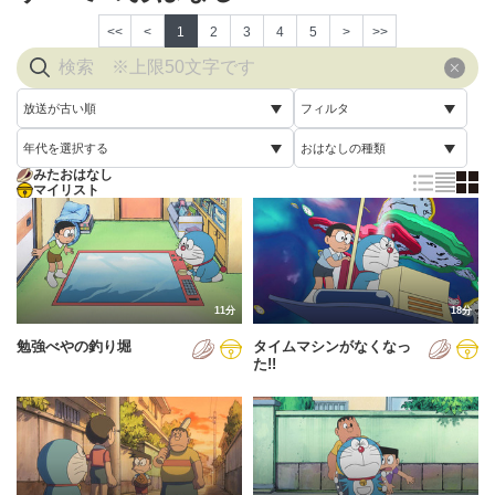
<<
<
1
2
3
4
5
>
>>
放送が古い順
フィルタ
年代を選択する
おはなしの種類
放送が古い順
すべて
みたおはなし
すべて
マイリスト
すべて
放送が新しい順
視聴済み
2005年
通常回
配信が古い順
未視聴
2006年
誕生日スペシャル
配信が新しい順
2007年
11分
18分
あいうえお順(昇順)
勉強べやの釣り堀
タイムマシンがなくなっ
2008年
あいうえお順(降順)
た!!
2009年
動画が長い順
2010年
動画が短い順
2011年