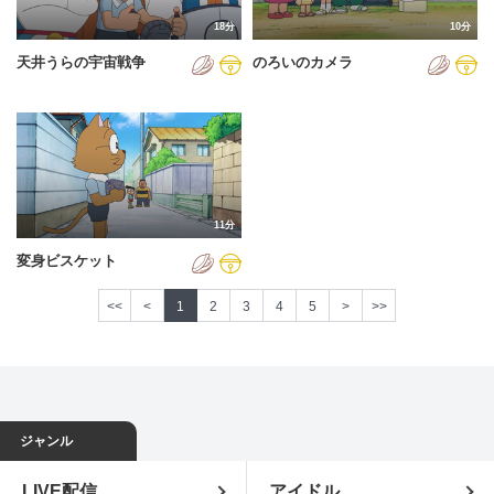
18分
10分
天井うらの宇宙戦争
のろいのカメラ
11分
変身ビスケット
<<
<
1
2
3
4
5
>
>>
ジャンル
LIVE配信
アイドル