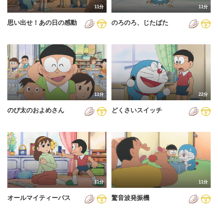
11分
11分
2012年
思い出せ！あの日の感動
のろのろ、じたばた
2013年
2014年
2015年
2016年
11分
22分
2017年
のび太のおよめさん
どくさいスイッチ
2018年
2019年
2020年
2021年
11分
11分
2022年
オールマイティーパス
驚音波発振機
2023年