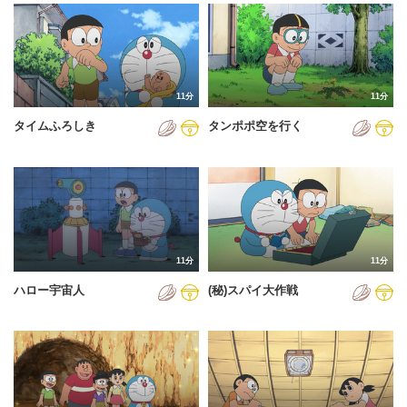
2024年
2025年
2026年
11分
11分
タイムふろしき
タンポポ空を行く
11分
11分
ハロー宇宙人
(秘)スパイ大作戦