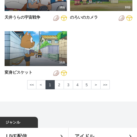
18分
10分
天井うらの宇宙戦争
のろいのカメラ
11分
変身ビスケット
<<
<
1
2
3
4
5
>
>>
ジャンル
LIVE配信
アイドル