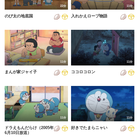
22分
11分
のび太の地底国
入れかえロープ物語
11分
11分
まんが家ジャイ子
ココロコロン
11分
11分
ドラえもんだらけ（2005年
好きでたまらニャい
6月10日放送）