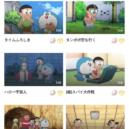
2024年
2025年
2026年
11分
11分
タイムふろしき
タンポポ空を行く
11分
11分
ハロー宇宙人
(秘)スパイ大作戦