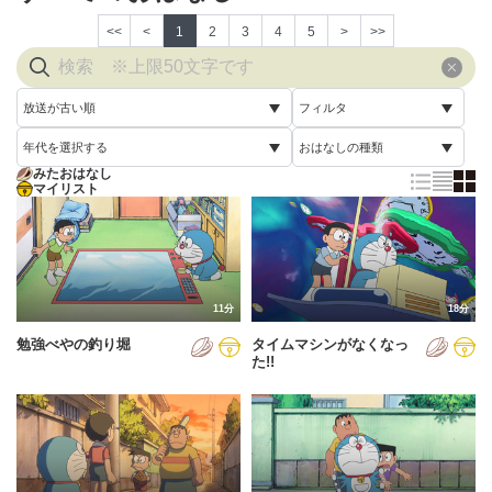
<<
<
1
2
3
4
5
>
>>
放送が古い順
フィルタ
年代を選択する
おはなしの種類
放送が古い順
すべて
みたおはなし
すべて
マイリスト
すべて
放送が新しい順
視聴済み
2005年
通常回
配信が古い順
未視聴
2006年
誕生日スペシャル
配信が新しい順
2007年
11分
18分
あいうえお順(昇順)
勉強べやの釣り堀
タイムマシンがなくなっ
2008年
あいうえお順(降順)
た!!
2009年
動画が長い順
2010年
動画が短い順
2011年