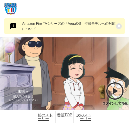
Amazon Fire TVシリーズの「VegaOS」搭載モデルへの対応
×
について
未購入
購入済の場合は
ログインしてください
ログインして再生
前のスト
番組TOP
次のスト
ーリー
ーリー