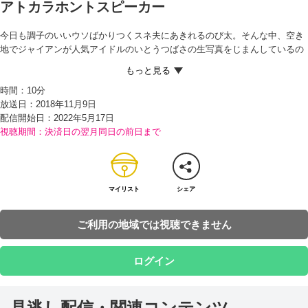
アトカラホントスピーカー
今日も調子のいいウソばかりつくスネ夫にあきれるのび太。そんな中、空き
地でジャイアンが人気アイドルのいとうつばさの生写真をじまんしているの
を見たスネ夫は、自分はつばさと友だちで、今日あたり家に来るかもしれな
いとウソをついてしまう。すると、それを聞いたジャイアンが大こうふん！
時間：
10分
写真を撮（と）らせてほしいと言い出して…。
放送日：2018年11月9日
後に引けなくなってしまったスネ夫に泣きつかれたドラえもんは、しかたな
配信開始日：
2022年5月17日
く『アトカラホントスピーカー』をかすことに。これを口に入れたままつい
視聴期間：決済日の翌月同日の前日まで
たウソは、あとから本当のことになるのだという。スネ夫がためしに、「オ
オカミが来たぞ」と言ってみたところ、なんと本当にのび太の部屋にオオカ
ミが飛びこんできたからビックリ！ 動物園からにげ出したシベリアオオカミ
で、おいかけてきた猟友会（りょうゆうかい）のおじさんが撃（う）った麻
酔銃（ますいじゅう）で、危機一髪（ききいっぱつ）助かる。
マイリスト
シェア
その後、スネ夫が「つばさちゃんが、うちへ来るぞー！」と言いながら帰宅
すると、本当につばさがやってきて…！？
ご利用の地域では視聴できません
ログイン
見逃し配信・関連コンテンツ