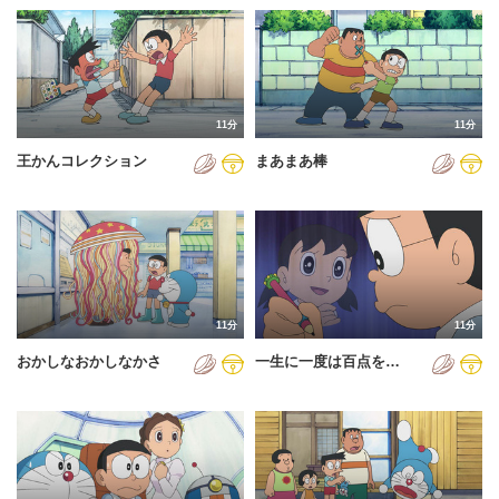
11分
11分
王かんコレクション
まあまあ棒
11分
11分
おかしなおかしなかさ
一生に一度は百点を…