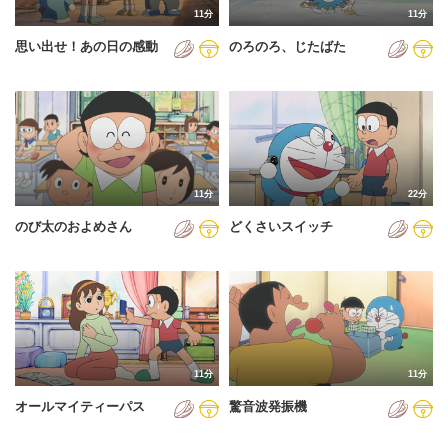
11分
11分
2012年
思い出せ！あの日の感動
のろのろ、じたばた
2013年
2014年
2015年
2016年
11分
22分
2017年
のび太のおよめさん
どくさいスイッチ
2018年
2019年
2020年
2021年
11分
11分
2022年
オールマイティーパス
驚音波発振機
2023年