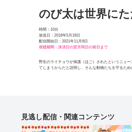
のび太は世界にただ
時間：
10分
放送日：2018年5月18日
配信開始日：
2021年11月9日
視聴期間：決済日の翌月同日の前日まで
野生のライチョウが保護（ほご）されたというニュー
てしまうからだと説明し、そんな動物たちを守るため
護のにおいが出るので、敵に襲（おそ）われることが
さっそくスプレーを手に、めずらしい動物をさがしに
る。
その後、カラスにおそわれたり、ジャイアンとスネ夫
きゃと思い立ち、なんと自分にスプレーをかけてしま
見逃し配信・関連コンテンツ