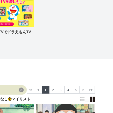
re TVでドラえもんTV
<<
<
1
2
3
4
5
>
>>
はなし
マイリスト