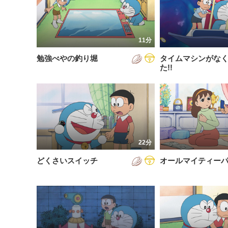
200
放送が新しい順
視聴済み
200
配信が古い順
未視聴
11分
200
配信が新しい順
勉強べやの釣り堀
タイムマシンがな
200
あいうえお順(昇順)
た!!
200
あいうえお順(降順)
201
動画が長い順
201
動画が短い順
201
22分
201
どくさいスイッチ
オールマイティー
201
201
201