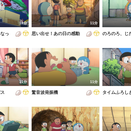
5年
通常回
6年
誕生日スペシャル
18分
11分
7年
くなっ
思い出せ！あの日の感動
のろのろ、じ
8年
9年
0年
1年
2年
11分
11分
3年
パス
驚音波発振機
タイムふろし
4年
5年
6年