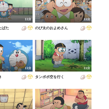
11分
11分
たばた
のび太のおよめさん
11分
11分
き
タンポポ空を行く