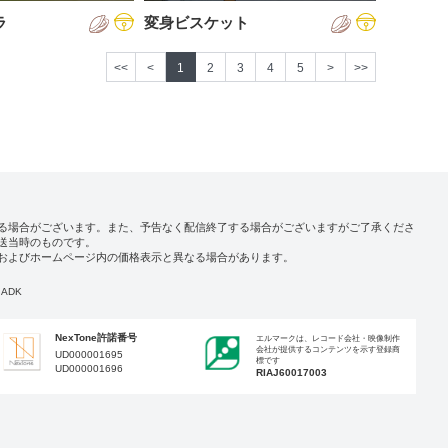
ラ
変身ビスケット
<<
<
1
2
3
4
5
>
>>
る場合がございます。また、予告なく配信終了する場合がございますがご了承くださ
送当時のものです。
およびホームページ内の価格表示と異なる場合があります。
ADK
NexTone許諾番号
エルマークは、レコード会社・映像制作
会社が提供するコンテンツを示す登録商
UD000001695
標です
UD000001696
RIAJ60017003