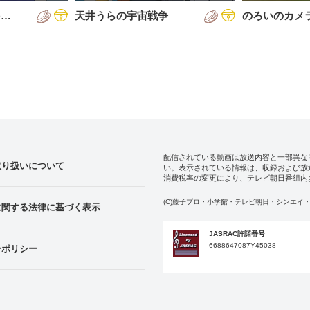
を…
天井うらの宇宙戦争
のろいのカメ
配信されている動画は放送内容と一部異な
取り扱いについて
い。表示されている情報は、収録および放
消費税率の変更により、テレビ朝日番組内
(C)藤子プロ・小学館・テレビ朝日・シンエイ・
に関する法律に基づく表示
JASRAC許諾番号
6688647087Y45038
ーポリシー