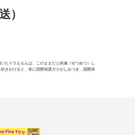
放送）
聞いたドラえもんは、このままだと絶滅（ぜつめつ）し
に吹きかけると、体に国際保護ガスがしみつき、国際保
れている犬や、捨てネコにスプレーをかけて助けてあげ
、世界中に野比のび太は自分ひとりなのだから保護しな