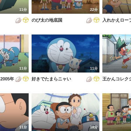
7年
11分
22分
8年
のび太の地底国
入れかえロー
9年
0年
1年
2年
11分
11分
3年
005年
好きでたまらニャい
王かんコレク
4年
5年
6年
11分
18分