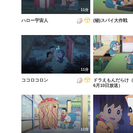
201
11分
201
ハロー宇宙人
(秘)スパイ大作戦
201
202
202
202
11分
202
ココロコロン
ドラえもんだらけ（2
202
6月10日放送）
202
202
11分