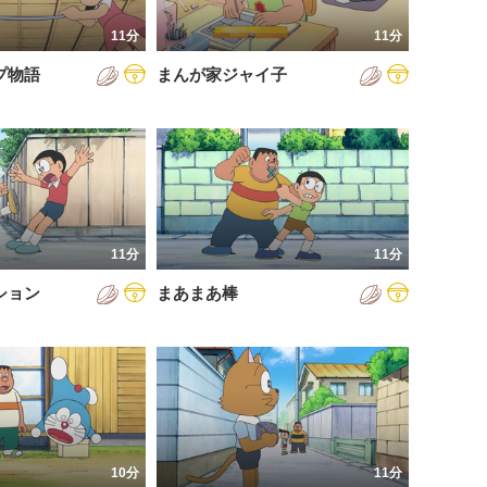
11分
11分
プ物語
まんが家ジャイ子
11分
11分
ション
まあまあ棒
10分
11分