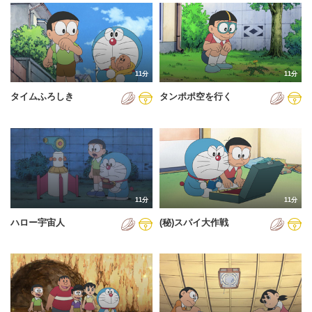
2024年
2025年
2026年
11分
11分
タイムふろしき
タンポポ空を行く
11分
11分
ハロー宇宙人
(秘)スパイ大作戦