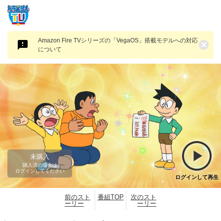
Amazon Fire TVシリーズの「VegaOS」搭載モデルへの対応
×
について
未購入
購入済の場合は
ログインしてください
ログインして再生
前のスト
番組TOP
次のスト
ーリー
ーリー