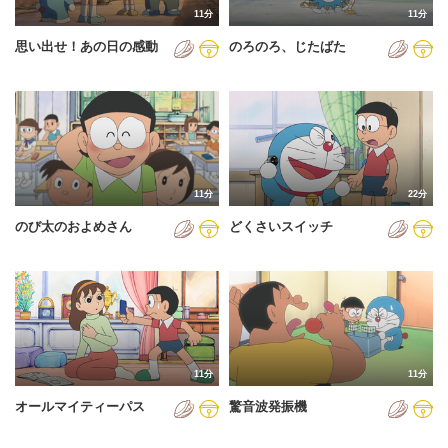
11分
11分
2012年
思い出せ！あの日の感動
のろのろ、じたばた
2013年
2014年
2015年
2016年
11分
22分
2017年
のび太のおよめさん
どくさいスイッチ
2018年
2019年
2020年
2021年
11分
11分
2022年
オールマイティーパス
驚音波発振機
2023年