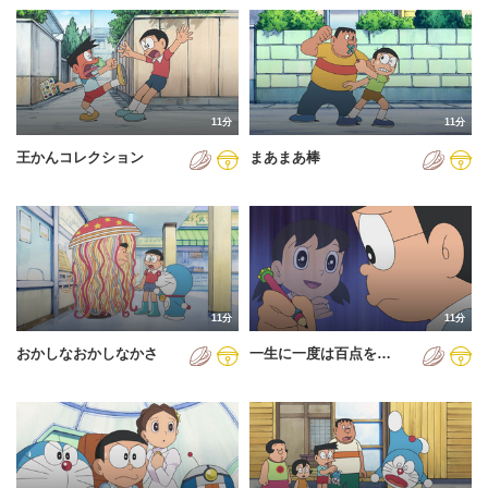
11分
11分
王かんコレクション
まあまあ棒
11分
11分
おかしなおかしなかさ
一生に一度は百点を…