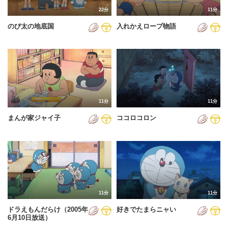
22分
11分
のび太の地底国
入れかえロープ物語
11分
11分
まんが家ジャイ子
ココロコロン
11分
11分
ドラえもんだらけ（2005年
好きでたまらニャい
6月10日放送）