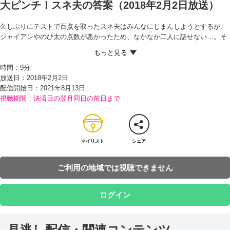
大ピンチ！スネ夫の答案（2018年2月2日放送）
久しぶりにテストで百点を取ったスネ夫はみんなにじまんしようとするが、
ジャイアンやのび太の点数が悪かったため、なかなか二人に話せない…。そ
れでもなんとかして二人にじまんしたいスネ夫は、二人にわかるように答案
をかくし、それを見つけさせて、点数を見せるという作戦を思いつく。
時間：
9分
二人はスネ夫の作戦通りに後をつけるが、とちゅうで先生につかまってしま
放送日：2018年2月2日
い、スネ夫が裏山に答案をかくすところは見られなかった。困ったのび太
配信開始日：
2021年8月13日
は、ドラえもんに出してもらった『ペーパーレーダー』で探そうとするが、
視聴期間：決済日の翌月同日の前日まで
裏山はゴミだらけでなかなか見つからず、二人はあきらめることに。
一方、ママにテストの結果を見せるよう言われたスネ夫は、裏山に向かうと
ちゅうでジャイアンから答案を見つけられなかったと聞き、暗号を書いたメ
モをわかるようにかくす。ジャイアンに暗号を渡されたのび太は、ドラえも
んに『暗号解読機』を出してもらい、かくし場所である裏山の千年杉へと向
マイリスト
シェア
かうが…!?
ご利用の地域では視聴できません
ログイン
見逃し配信・関連コンテンツ