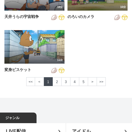
18分
10分
天井うらの宇宙戦争
のろいのカメラ
11分
変身ビスケット
<<
<
1
2
3
4
5
>
>>
ジャンル
LIVE配信
アイドル