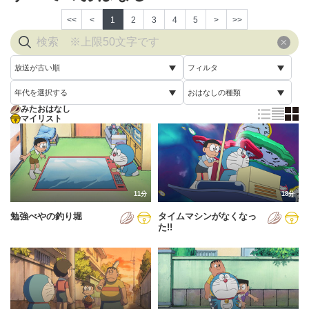
<<
<
1
2
3
4
5
>
>>
放送が古い順
フィルタ
年代を選択する
おはなしの種類
放送が古い順
すべて
みたおはなし
すべて
マイリスト
すべて
放送が新しい順
視聴済み
2005年
通常回
配信が古い順
未視聴
2006年
誕生日スペシャル
配信が新しい順
2007年
11分
18分
あいうえお順(昇順)
勉強べやの釣り堀
タイムマシンがなくなっ
2008年
あいうえお順(降順)
た!!
2009年
動画が長い順
2010年
動画が短い順
2011年