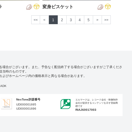
ラ
変身ビスケット
<<
<
1
2
3
4
5
>
>>
る場合がございます。また、予告なく配信終了する場合がございますがご了承くださ
送当時のものです。
およびホームページ内の価格表示と異なる場合があります。
ADK
NexTone許諾番号
エルマークは、レコード会社・映像制作
会社が提供するコンテンツを示す登録商
UD000001695
標です
UD000001696
RIAJ60017003