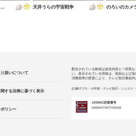
を…
天井うらの宇宙戦争
のろいのカメ
配信されている動画は放送内容と一部異な
取り扱いについて
い。表示されている情報は、収録および放
消費税率の変更により、テレビ朝日番組内
(C)藤子プロ・小学館・テレビ朝日・シンエイ・
に関する法律に基づく表示
JASRAC許諾番号
6688647087Y45038
ーポリシー