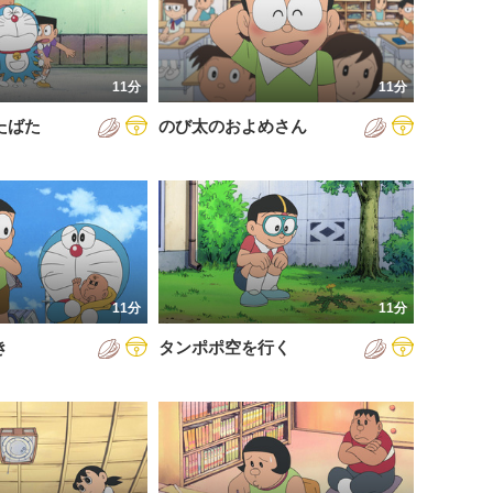
11分
11分
たばた
のび太のおよめさん
11分
11分
き
タンポポ空を行く