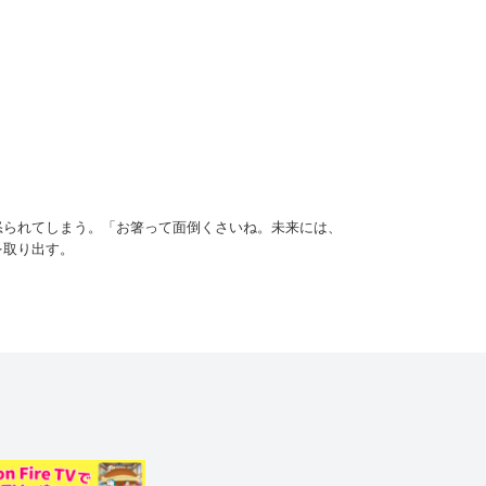
怒られてしまう。「お箸って面倒くさいね。未来には、
を取り出す。
きるのだという。ドラえもんがスーパー箸を使うのを見
教えてくれる『お箸マスター』を取り出すことに。
び太は、豆や枯れ葉、ピンポン玉を使った特訓に挑（い