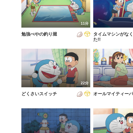
200
放送が新しい順
視聴済み
200
配信が古い順
未視聴
11分
200
配信が新しい順
勉強べやの釣り堀
タイムマシンがな
200
あいうえお順(昇順)
た!!
200
あいうえお順(降順)
201
動画が長い順
201
動画が短い順
201
22分
201
どくさいスイッチ
オールマイティー
201
201
201