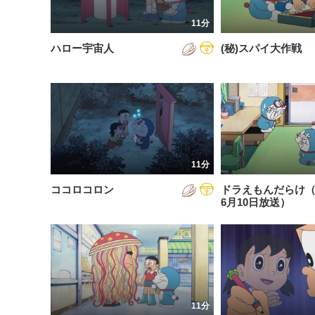
201
11分
201
ハロー宇宙人
(秘)スパイ大作戦
201
202
202
202
11分
202
ココロコロン
ドラえもんだらけ（2
202
6月10日放送）
202
202
11分