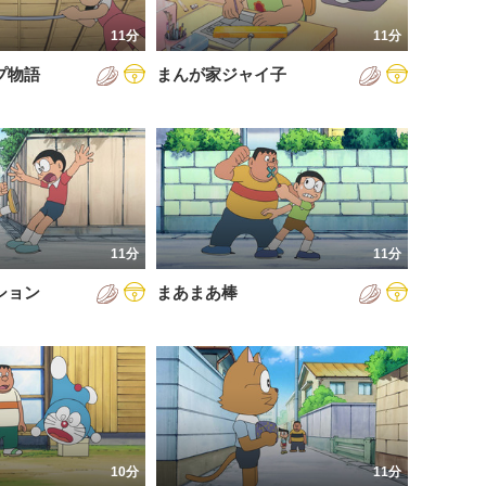
11分
11分
プ物語
まんが家ジャイ子
11分
11分
ション
まあまあ棒
10分
11分