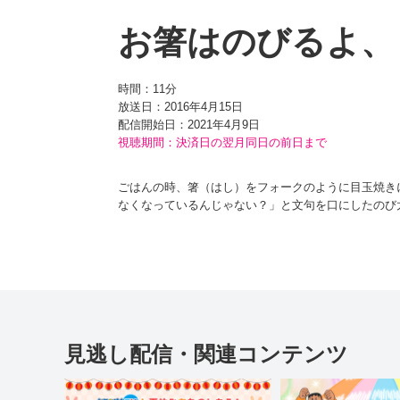
お箸はのびるよ、
時間：
11分
放送日：2016年4月15日
配信開始日：
2021年4月9日
視聴期間：決済日の翌月同日の前日まで
ごはんの時、箸（はし）をフォークのように目玉焼き
なくなっているんじゃない？」と文句を口にしたのび
このスーパー箸はなんと、前後左右、自由自在に動か
て、「ぼくにもやらせて」と目を輝かせたのび太だが
出現したお箸マスターの師匠（ししょう）ロボットは
ど）むが…！？
見逃し配信・関連コンテンツ