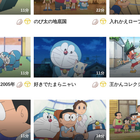
7年
11分
22分
8年
のび太の地底国
入れかえロー
9年
0年
1年
2年
11分
11分
3年
005年
好きでたまらニャい
王かんコレク
4年
5年
6年
11分
18分