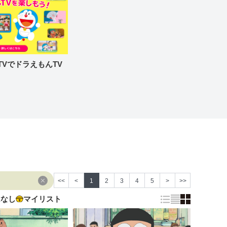
re TVでドラえもんTV
<<
<
1
2
3
4
5
>
>>
はなし
マイリスト