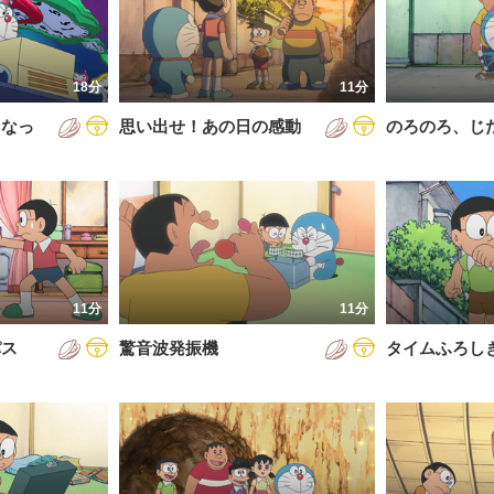
5年
通常回
6年
誕生日スペシャル
18分
11分
7年
くなっ
思い出せ！あの日の感動
のろのろ、じ
8年
9年
0年
1年
2年
11分
11分
3年
パス
驚音波発振機
タイムふろし
4年
5年
6年