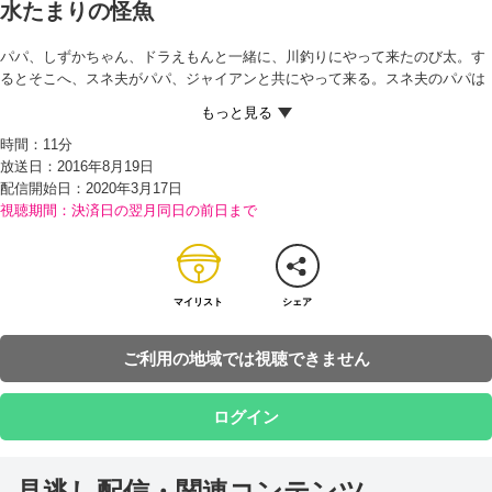
水たまりの怪魚
パパ、しずかちゃん、ドラえもんと一緒に、川釣りにやって来たのび太。す
るとそこへ、スネ夫がパパ、ジャイアンと共にやって来る。スネ夫のパパは
最新型のリールを持っており、のび太のパパはまったく釣れないにもかかわ
らず、どんどん大きな魚を釣り上げていき、のび太たちはガッカリ…。 その
時間：
11分
様子を見たスネ夫から、川の裏にある沼は釣りの穴場らしいと聞いたのび太
放送日：2016年8月19日
たちは場所を移すが、なかなか手ごたえがない。実はそれはスネ夫のウソ
配信開始日：
2020年3月17日
で、そこは沼ではなく、なんと、ただの大きな水たまりだった…！ 必死に釣
視聴期間：決済日の翌月同日の前日まで
りをしているパパに本当のことが言えず、のび太が困っていると、ドラえも
んが「魚がいないなら放流すればいい」と言い出し、どんなものでも原料の
状態に戻すことができる『もどりライト』を取り出す。 さっそくお弁当に持
ってきたおかかおにぎりにもどりライトを当てたところ、なんとカツオが出
現！ のび太はさらに鮭のおにぎりを大きなサケに戻し、水たまりに放流する
マイリスト
シェア
が…！？
ご利用の地域では視聴できません
ログイン
見逃し配信・関連コンテンツ