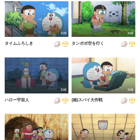
2024年
2025年
2026年
11分
11分
タイムふろしき
タンポポ空を行く
11分
11分
ハロー宇宙人
(秘)スパイ大作戦