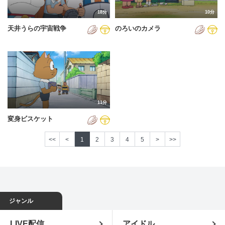
18分
10分
天井うらの宇宙戦争
のろいのカメラ
11分
変身ビスケット
<<
<
1
2
3
4
5
>
>>
ジャンル
LIVE配信
アイドル