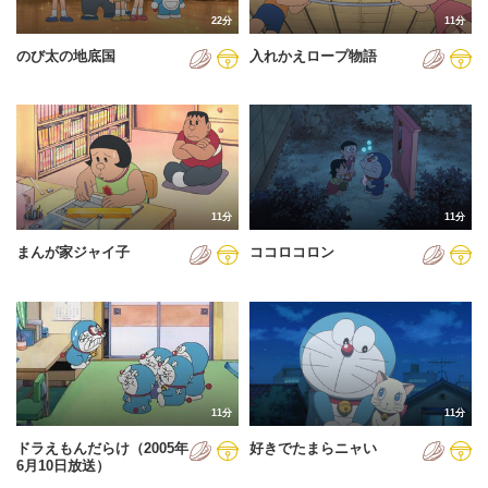
22分
11分
のび太の地底国
入れかえロープ物語
11分
11分
まんが家ジャイ子
ココロコロン
11分
11分
ドラえもんだらけ（2005年
好きでたまらニャい
6月10日放送）