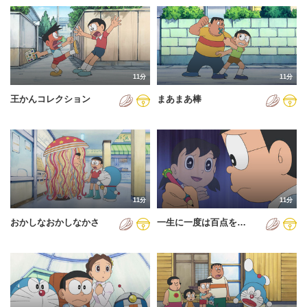
11分
11分
王かんコレクション
まあまあ棒
11分
11分
おかしなおかしなかさ
一生に一度は百点を…