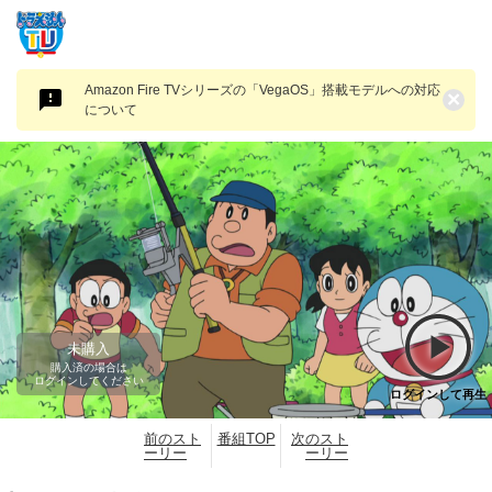
Amazon Fire TVシリーズの「VegaOS」搭載モデルへの対応
×
について
未購入
購入済の場合は
ログインしてください
ログインして再生
前のスト
番組TOP
次のスト
ーリー
ーリー