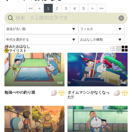
<<
<
1
2
3
4
5
>
>>
放送が古い順
フィルタ
年代を選択する
おはなしの種類
放送が古い順
すべて
みたおはなし
すべて
マイリスト
すべて
放送が新しい順
視聴済み
2005年
通常回
配信が古い順
未視聴
2006年
誕生日スペシャル
配信が新しい順
2007年
11分
18分
あいうえお順(昇順)
勉強べやの釣り堀
タイムマシンがなくなっ
2008年
あいうえお順(降順)
た!!
2009年
動画が長い順
2010年
動画が短い順
2011年