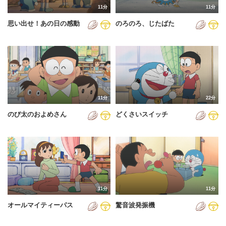
11分
11分
2012年
思い出せ！あの日の感動
のろのろ、じたばた
2013年
2014年
2015年
2016年
11分
22分
2017年
のび太のおよめさん
どくさいスイッチ
2018年
2019年
2020年
2021年
11分
11分
2022年
オールマイティーパス
驚音波発振機
2023年