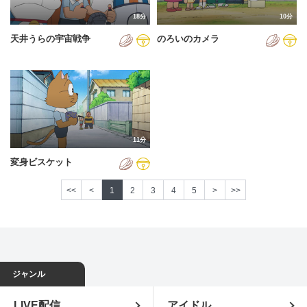
18分
10分
天井うらの宇宙戦争
のろいのカメラ
11分
変身ビスケット
<<
<
1
2
3
4
5
>
>>
ジャンル
LIVE配信
アイドル