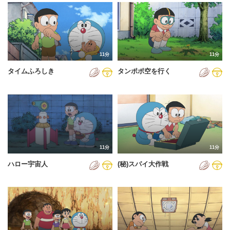
2024年
2025年
2026年
11分
11分
タイムふろしき
タンポポ空を行く
11分
11分
ハロー宇宙人
(秘)スパイ大作戦