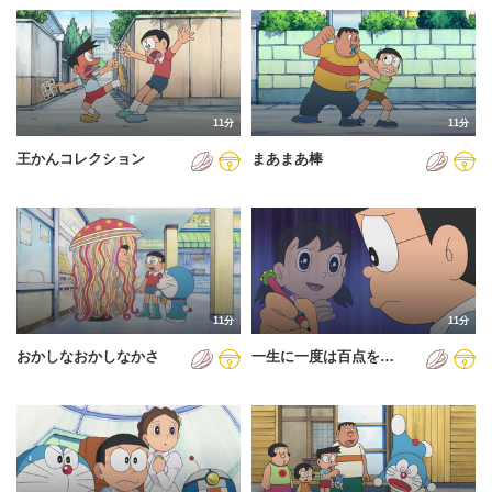
11分
11分
王かんコレクション
まあまあ棒
11分
11分
おかしなおかしなかさ
一生に一度は百点を…