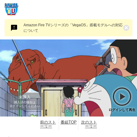
Amazon Fire TVシリーズの「VegaOS」搭載モデルへの対応
×
について
未購入
購入済の場合は
ログインしてください
ログインして再生
前のスト
番組TOP
次のスト
ーリー
ーリー