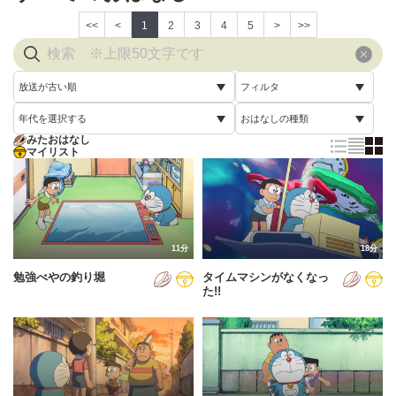
<<
<
1
2
3
4
5
>
>>
放送が古い順
フィルタ
年代を選択する
おはなしの種類
放送が古い順
すべて
みたおはなし
すべて
マイリスト
すべて
放送が新しい順
視聴済み
2005年
通常回
配信が古い順
未視聴
2006年
誕生日スペシャル
配信が新しい順
2007年
11分
18分
あいうえお順(昇順)
勉強べやの釣り堀
タイムマシンがなくなっ
2008年
あいうえお順(降順)
た!!
2009年
動画が長い順
2010年
動画が短い順
2011年