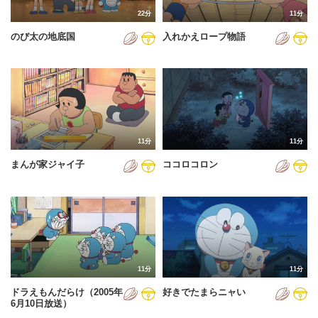
22分
11分
のび太の地底国
入れかえロープ物語
11分
11分
まんが家ジャイ子
ココロコロン
11分
11分
ドラえもんだらけ（2005年
好きでたまらニャい
6月10日放送）