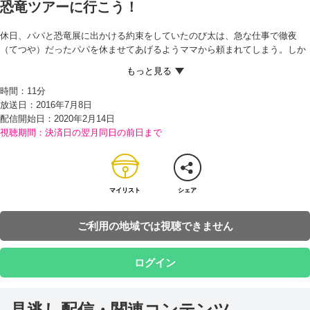
恐竜ツアーに行こう！
休日、パパと恐竜展に出かける約束をしていたのび太は、急な仕事で徹夜
（てつや）だったパパを休ませてあげるようママから頼まれてしまう。しか
たなくしずかちゃんやジャイアンたちを遊びにさそうが、それぞれ家族と出
かけると断られてしまった…。 帰宅したのび太が落ち込んでいると、突然の
時間：
11分
び太の部屋にタイムホールが出現！ 案内ロボットが「オメデトウゴザイマ
放送日：2016年7月8日
ス！」と言いながら現れた。以前、ドラえもんが応募した懸賞（けんしょ
配信開始日：
2020年2月14日
う）に当選したというのだ。その賞品は、なんと家ごとタイムスリップし、
視聴期間：決済日の翌月同日の前日まで
白亜紀（はくあき）の世界を体験できるツアーだという。バリアがあるので
絶対に安心らしい。 それを聞いたのび太は、ドラえもんが止めるのも聞か
ず、ママや寝ているパパにはだまったまま、恐竜ツアーに行くと答えてしま
う。すると、野比家はあっという間に白亜紀にタイムスリップ！ 案内ロボッ
トが6時に迎えに来ると言って消えた後、さっそく庭に出て、外を見たのび
マイリスト
シェア
太は、本物の恐竜に大興奮（こうふん）。思わずバリアの外に足を踏み出す
が…！？
ご利用の地域では視聴できません
ログイン
見逃し配信・関連コンテンツ