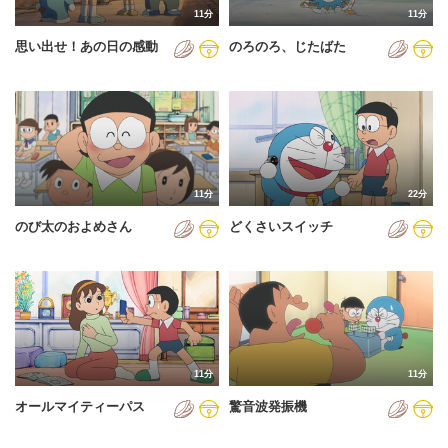
11分
11分
2012年
思い出せ！あの日の感動
のろのろ、じたばた
2013年
2014年
2015年
2016年
11分
22分
2017年
のび太のおよめさん
どくさいスイッチ
2018年
2019年
2020年
2021年
11分
11分
2022年
オールマイティーパス
驚音波発振機
2023年