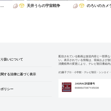
を…
天井うらの宇宙戦争
のろいのカメ
配信されている動画は放送内容と一部異な
取り扱いについて
い。表示されている情報は、収録および放
消費税率の変更により、テレビ朝日番組内
(C)藤子プロ・小学館・テレビ朝日・シンエイ・
に関する法律に基づく表示
JASRAC許諾番号
6688647087Y45038
ーポリシー