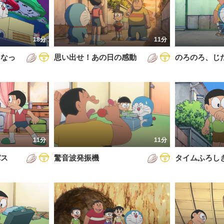
5年
通常回
6年
誕生日スペシャル
18分
11分
7年
くなっ
思い出せ！あの日の感動
のろのろ、じ
8年
9年
0年
1年
2年
11分
11分
3年
パス
驚音波発振機
タイムふろし
4年
5年
6年