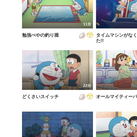
200
放送が新しい順
視聴済み
200
配信が古い順
未視聴
11分
200
配信が新しい順
勉強べやの釣り堀
タイムマシンがな
200
あいうえお順(昇順)
た!!
200
あいうえお順(降順)
201
動画が長い順
201
動画が短い順
201
22分
201
どくさいスイッチ
オールマイティー
201
201
201