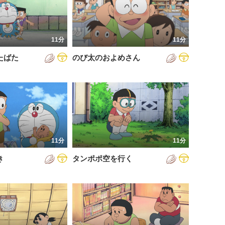
11分
11分
たばた
のび太のおよめさん
11分
11分
き
タンポポ空を行く