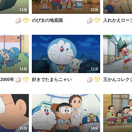
7年
11分
22分
8年
のび太の地底国
入れかえロー
9年
0年
1年
2年
11分
11分
3年
005年
好きでたまらニャい
王かんコレク
4年
5年
6年
11分
18分