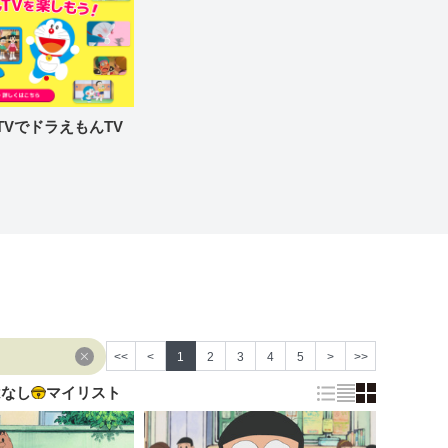
re TVでドラえもんTV
<<
<
1
2
3
4
5
>
>>
はなし
マイリスト