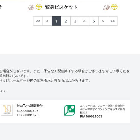
ラ
変身ビスケット
<<
<
1
2
3
4
5
>
>>
る場合がございます。また、予告なく配信終了する場合がございますがご了承くださ
送当時のものです。
およびホームページ内の価格表示と異なる場合があります。
ADK
NexTone許諾番号
エルマークは、レコード会社・映像制作
会社が提供するコンテンツを示す登録商
UD000001695
標です
UD000001696
RIAJ60017003