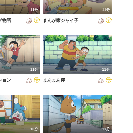
11分
11分
プ物語
まんが家ジャイ子
11分
11分
ション
まあまあ棒
10分
11分