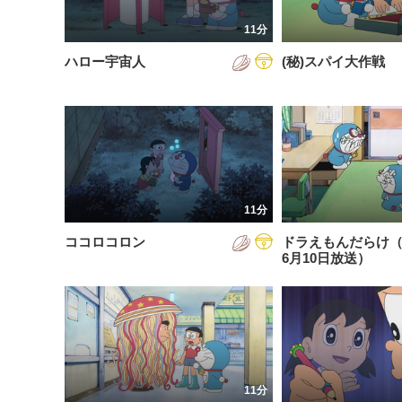
201
11分
201
ハロー宇宙人
(秘)スパイ大作戦
201
202
202
202
11分
202
ココロコロン
ドラえもんだらけ（2
202
6月10日放送）
202
202
11分