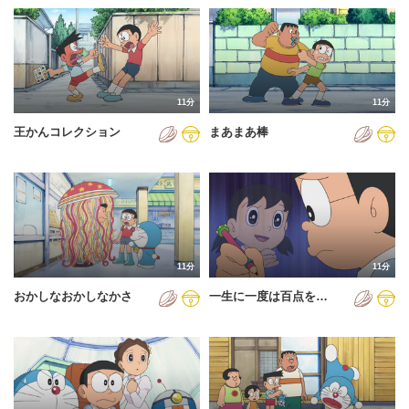
11分
11分
王かんコレクション
まあまあ棒
11分
11分
おかしなおかしなかさ
一生に一度は百点を…