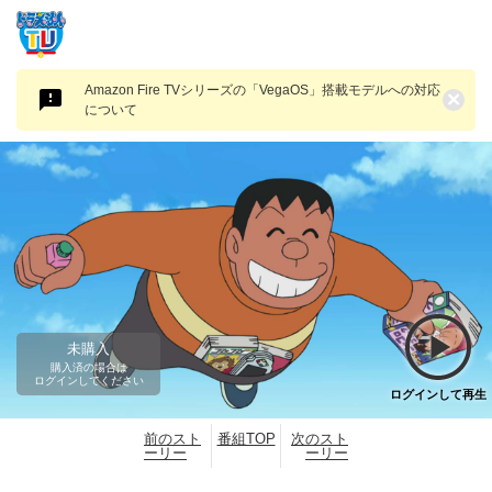
Amazon Fire TVシリーズの「VegaOS」搭載モデルへの対応
×
について
未購入
購入済の場合は
ログインしてください
ログインして再生
前のスト
番組TOP
次のスト
ーリー
ーリー