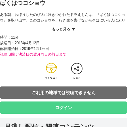
ばくはつコショウ
ある朝、ねぼうしたのび太に泣きつかれたドラえもんは、『ばくはつコショ
ウ』を取り出す。このコショウを、行き先を告げながらそばにいる人にふり
かけると、大きなくしゃみが出て、そのくしゃみのパワーで目的地まで飛ん
でいくことができるのだという。さっそくドラえもんにコショウをふりか
時間：
11分
け、教室までひとっとびで到着したのび太は、「これがあれば一生ちこくし
放送日：2013年4月12日
ないですむ！」とニンマリ。 ところが、のび太が見せびらかしたせいで、ジ
配信開始日：
2019年12月26日
ャイアンにばくはつコショウをうばわれてしまう。コショウを使いまくるジ
視聴期間：決済日の翌月同日の前日まで
ャイアンのせいで、町は大さわぎとなり…！？
マイリスト
シェア
ご利用の地域では視聴できません
ログイン
見逃し配信・関連コンテンツ