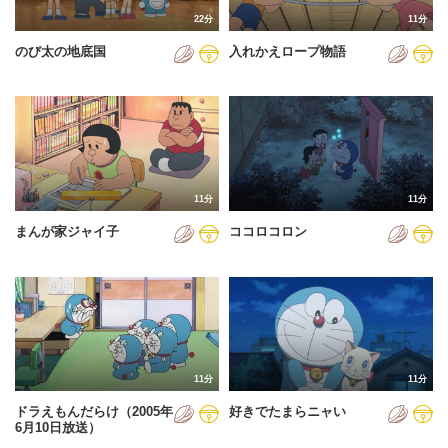
22分
11分
のび太の地底国
入れかえロープ物語
11分
11分
まんが家ジャイ子
ココロコロン
11分
11分
ドラえもんだらけ（2005年
好きでたまらニャい
6月10日放送）