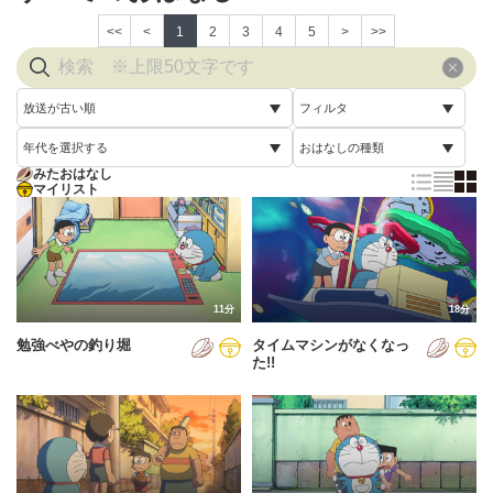
<<
<
1
2
3
4
5
>
>>
放送が古い順
フィルタ
年代を選択する
おはなしの種類
放送が古い順
すべて
みたおはなし
すべて
マイリスト
すべて
放送が新しい順
視聴済み
2005年
通常回
配信が古い順
未視聴
2006年
誕生日スペシャル
配信が新しい順
2007年
11分
18分
あいうえお順(昇順)
勉強べやの釣り堀
タイムマシンがなくなっ
2008年
あいうえお順(降順)
た!!
2009年
動画が長い順
2010年
動画が短い順
2011年