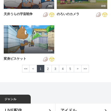
18分
10分
天井うらの宇宙戦争
のろいのカメラ
11分
変身ビスケット
<<
<
1
2
3
4
5
>
>>
ジャンル
LIVE配信
アイドル