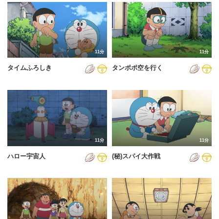
2024年
2025年
2026年
11分
11分
タイムふろしき
タンポポ空を行く
11分
11分
ハロー宇宙人
(秘)スパイ大作戦