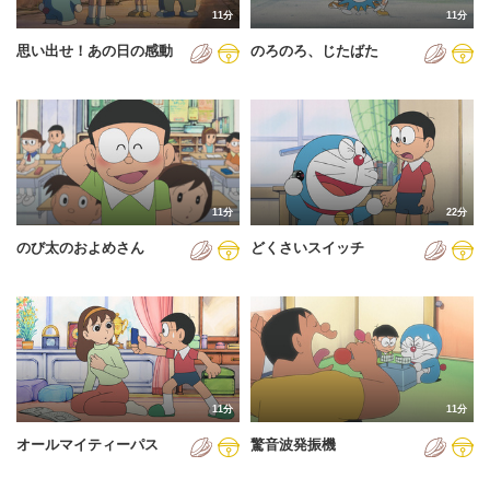
11分
11分
2012年
思い出せ！あの日の感動
のろのろ、じたばた
2013年
2014年
2015年
2016年
11分
22分
2017年
のび太のおよめさん
どくさいスイッチ
2018年
2019年
2020年
2021年
11分
11分
2022年
オールマイティーパス
驚音波発振機
2023年