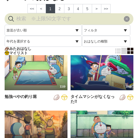
<<
<
1
2
3
4
5
>
>>
放送が古い順
フィルタ
年代を選択する
おはなしの種類
放送が古い順
すべて
みたおはなし
すべて
マイリスト
すべて
放送が新しい順
視聴済み
2005年
通常回
配信が古い順
未視聴
2006年
誕生日スペシャル
配信が新しい順
2007年
11分
18分
あいうえお順(昇順)
勉強べやの釣り堀
タイムマシンがなくなっ
2008年
あいうえお順(降順)
た!!
2009年
動画が長い順
2010年
動画が短い順
2011年