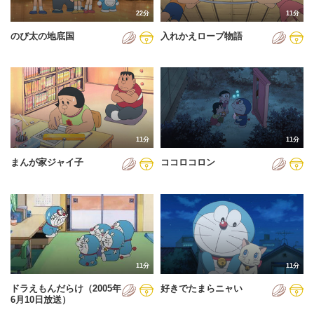
22分
11分
のび太の地底国
入れかえロープ物語
11分
11分
まんが家ジャイ子
ココロコロン
11分
11分
ドラえもんだらけ（2005年
好きでたまらニャい
6月10日放送）