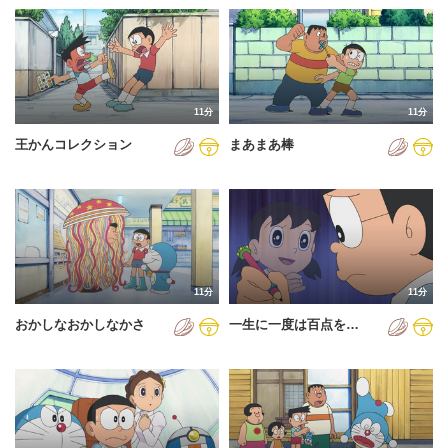
11分
11分
王かんコレクション
まあまあ棒
11分
11分
おかしなおかしなかさ
一生に一度は百点を…