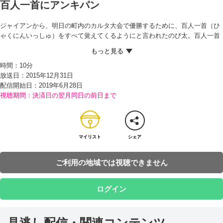
百人一首にアンキパン
ジャイアンから、明日の町内のカルタ大会で優勝するために、百人一首（ひ
ゃくにんいっしゅ）をすべて覚えてくるようにと言われたのび太。百人一首
がどんなものなのかも知らなかったのび太は、ドラえもんにアドバイスをも
らい、必死で覚える。 ところが翌日、必ず優勝するために出木杉くんとしず
時間：
10分
かちゃんとチームを組むと言い出すジャイアン。怒ったドラえもんは、のび
放送日：2015年12月31日
太とスネ夫の3人で別のチームを組んで大会に出ようと言い、ポケットから
配信開始日：
2019年6月28日
『アンキパン』を取り出す。 このパンに読み札と取り札を写して食べれば、
視聴期間：決済日の翌月同日の前日まで
覚えることができると聞き、大よろこびするのび太とスネ夫。3人はさっそ
く手分けしてパンに札を写し、食べ始める。途中、ドラえもんが出した『お
ざしきゲレンデ』で運動し、少しでもお腹を空かせながら、必死に食べ続け
るのび太たち。 しかも、トイレで出してしまうと、覚えたことも忘れてしま
うため、トイレにも行かずにがんばる3人。最後はむりやり口の中に押し込
マイリスト
シェア
み、どうにか大会へと挑むが…！？
ご利用の地域では視聴できません
ログイン
見逃し配信・関連コンテンツ