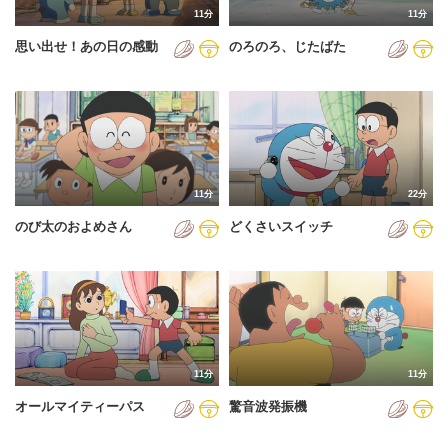
11分
11分
2012年
思い出せ！あの日の感動
のろのろ、じたばた
2013年
2014年
2015年
2016年
11分
22分
2017年
のび太のおよめさん
どくさいスイッチ
2018年
2019年
2020年
2021年
11分
11分
2022年
オールマイティーパス
驚音波発振機
2023年