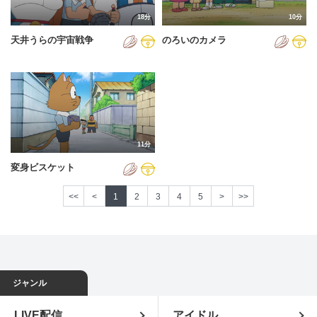
18分
10分
天井うらの宇宙戦争
のろいのカメラ
11分
変身ビスケット
<<
<
1
2
3
4
5
>
>>
ジャンル
LIVE配信
アイドル