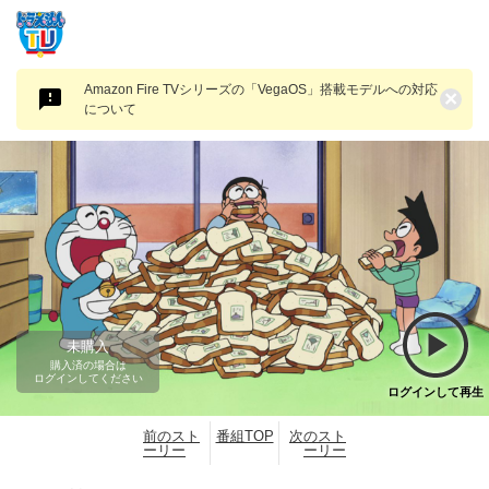
Amazon Fire TVシリーズの「VegaOS」搭載モデルへの対応
×
について
未購入
購入済の場合は
ログインしてください
ログインして再生
前のスト
番組TOP
次のスト
ーリー
ーリー