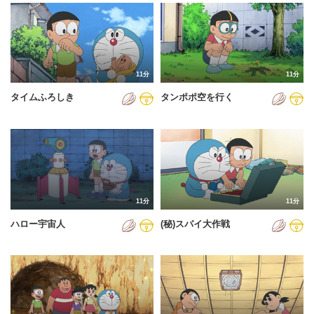
2024年
2025年
2026年
11分
11分
タイムふろしき
タンポポ空を行く
11分
11分
ハロー宇宙人
(秘)スパイ大作戦