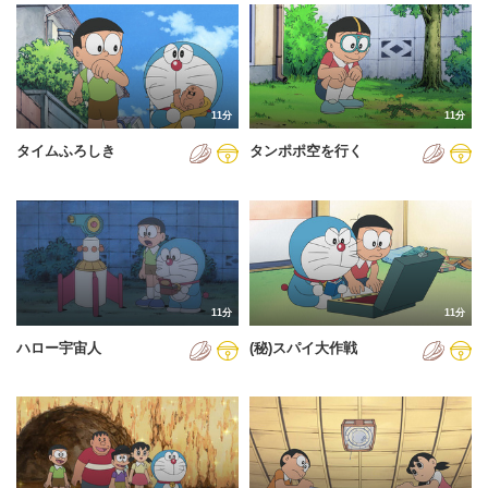
2024年
2025年
2026年
11分
11分
タイムふろしき
タンポポ空を行く
11分
11分
ハロー宇宙人
(秘)スパイ大作戦