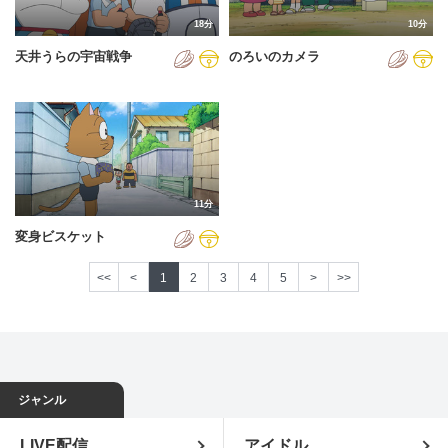
18分
10分
天井うらの宇宙戦争
のろいのカメラ
11分
変身ビスケット
<<
<
1
2
3
4
5
>
>>
ジャンル
LIVE配信
アイドル