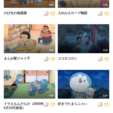
22分
11分
のび太の地底国
入れかえロープ物語
11分
11分
まんが家ジャイ子
ココロコロン
11分
11分
ドラえもんだらけ（2005年
好きでたまらニャい
6月10日放送）