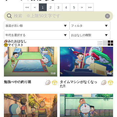
<<
<
1
2
3
4
5
>
>>
放送が古い順
フィルタ
年代を選択する
おはなしの種類
放送が古い順
すべて
みたおはなし
すべて
マイリスト
すべて
放送が新しい順
視聴済み
2005年
通常回
配信が古い順
未視聴
2006年
誕生日スペシャル
配信が新しい順
2007年
11分
18分
あいうえお順(昇順)
勉強べやの釣り堀
タイムマシンがなくなっ
2008年
あいうえお順(降順)
た!!
2009年
動画が長い順
2010年
動画が短い順
2011年