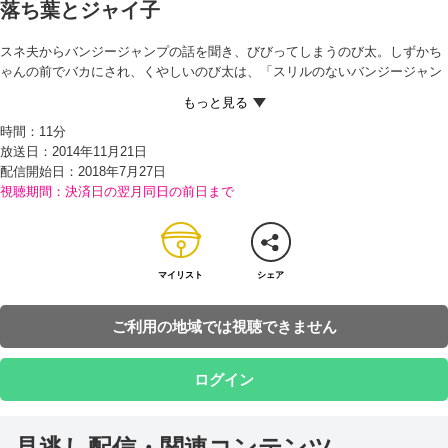
落ち葉とジャイ子
スネ夫からバンジージャンプの話を聞き、びびってしまうのび太。しずかち
ゃんの前でバカにされ、くやしいのび太は、「スリルのないバンジージャン
プを出して」とドラえもんに頼み込む。 ドラえもんが出したのは『ガリバー
トンネル』。さっそくガリバートンネルで小さくなった二人は、『即席（そ
時間：
11分
くせき）エレベーター』で木の枝まで上る。そこでドラえもんは『落ち葉ン
放送日：2014年11月21日
ジー』を取り出す。これを腰に巻くと木の葉の上に乗ることができ、葉っぱ
配信開始日：
2018年7月27日
と共に風に吹かれて舞うように落ちていく感覚を味わうことができるのだ。
視聴期間：決済日の翌月同日の前日まで
「これなら怖くない！」とよろこんだのび太はみんなを誘うが、ジャイアン
は呼び止める声にも気づかない。実は、ジャイ子が入院してしまったのだ。
「窓から見える木の葉っぱが全て落ちたら、私の命も終わるんだわ」と言い
出すジャイ子。ところが、それを知らないのび太たちは、病院の庭の大きな
木で落ち葉ンジージャンプをはじめて…！？
マイリスト
シェア
ご利用の地域では視聴できません
ログイン
見逃し配信・関連コンテンツ