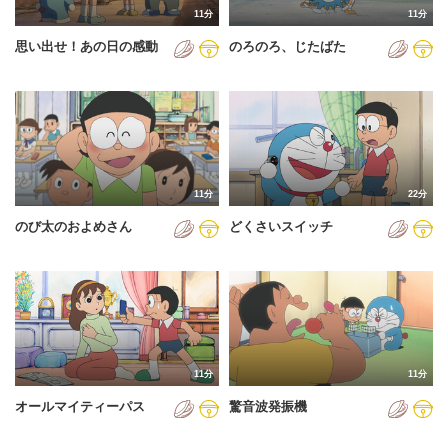
11分
11分
2012年
思い出せ！あの日の感動
のろのろ、じたばた
2013年
2014年
2015年
2016年
11分
22分
2017年
のび太のおよめさん
どくさいスイッチ
2018年
2019年
2020年
2021年
11分
11分
2022年
オールマイティーパス
驚音波発振機
2023年