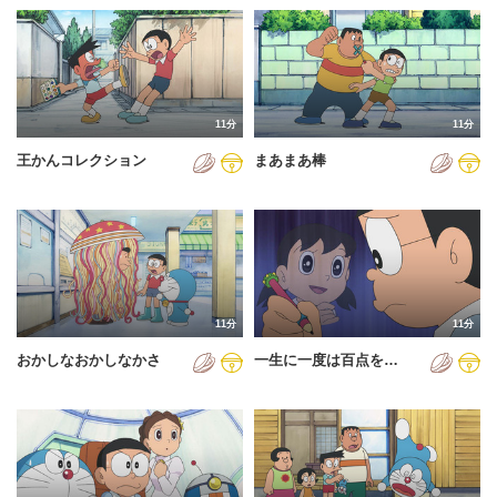
11分
11分
王かんコレクション
まあまあ棒
11分
11分
おかしなおかしなかさ
一生に一度は百点を…