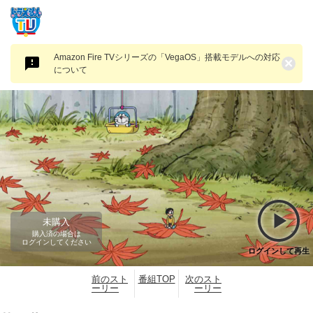
Amazon Fire TVシリーズの「VegaOS」搭載モデルへの対応
×
について
未購入
購入済の場合は
ログインしてください
ログインして再生
前のスト
番組TOP
次のスト
ーリー
ーリー